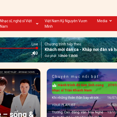
Nhạc sĩ, nghệ sĩ Việt
Việt Nam Kỷ Nguyên Vươn
Media
Nam
Mình
Nghệ sĩ biểu diễn VN
Dân ca
Nhạc sĩ VN
Nhạc mới
Live
Chương trình tiếp theo:
Nhạc sĩ, nghệ sĩ VOV
Nước ngoài
Khách mời dân ca - Khắp nơi đàn và h
Giờ phát:
13h00-13h30
Chuyên mục nổi bật
Hành trình đỏ tâm linh cùng
27/07
nhạc sĩ Trần Khánh Nam
Khi những thiên thần bay về trời…
16/07
Tre Band – "Boyband
YOUR PLAYLIST
16/02
 – sống &
Và Màn Debut Muộn
Trường Cao đẳng Văn hóa Nghệ
13/11