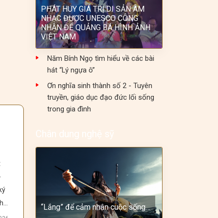
PHÁT HUY GIÁ TRỊ DI SẢN ÂM
NHẠC ĐƯỢC UNESCO CÔNG
NHẬN ĐỂ QUẢNG BÁ HÌNH ẢNH
VIỆT NAM
Năm Bính Ngọ tìm hiểu về các bài
hát “Lý ngựa ô”
Ơn nghĩa sinh thành số 2 - Tuyên
truyền, giáo dục đạo đức lối sống
trong gia đình
Chân dung nghệ sỹ
 
 
ý 
, 
“Lắng” để cảm nhận cuộc sống…