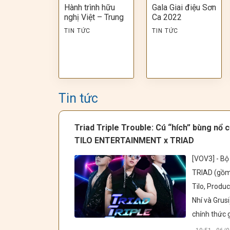
Hành trình hữu
Gala Giai điệu Sơn
nghị Việt – Trung
Ca 2022
TIN TỨC
TIN TỨC
Tin tức
Triad Triple Trouble: Cú “hích” bùng nổ 
TILO ENTERTAINMENT x TRIAD
[VOV3] - Bộ 
TRIAD (gồm
Tilo, Produc
Nhí và Grusi)
chính thức gi
thiệu Tour d