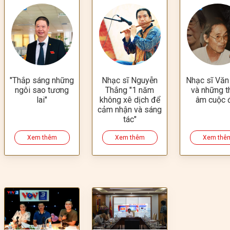
"Thắp sáng những
Nhạc sĩ Nguyễn
Nhạc sĩ Văn
ngôi sao tương
Thắng "1 năm
và những t
lai"
không xê dịch để
âm cuộc 
cảm nhận và sáng
tác"
Xem thêm
Xem thêm
Xem thê