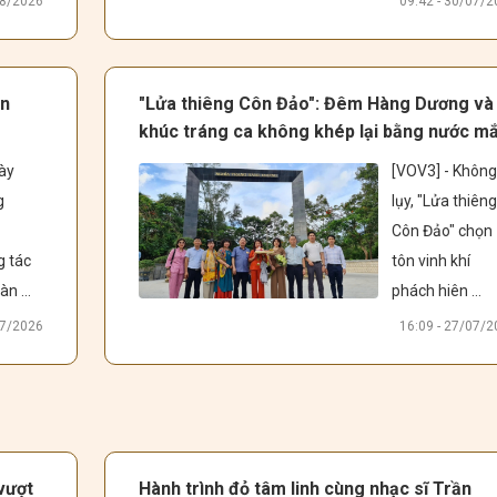
08/2026
09:42 - 30/07/
Triad 
tình yêu và là 
e”, 
món quà tri ân 
ng 
các anh hùng liệ
àn
"Lửa thiêng Côn Đảo": Đêm Hàng Dương và
ải 
sĩ nhân dịp kỷ 
khúc tráng ca không khép lại bằng nước mắ
nhạc 
niệm 79 năm 
ày 
[VOV3] - Không 
 và 
ngày Thương 
 
lụy, "Lửa thiêng
ho 
binh- Liệt sĩ 27
Côn Đảo" chọn 
n 
 tác 
tôn vinh khí 
àn 
phách hiên 
 
ngang và khơi 
07/2026
16:09 - 27/07/
t 
dậy khát vọng 
do 
cống hiến của 
iám 
tuổi trẻ. Nhân 
h 
ngày 27/7, cùng
u đã 
VOV trò chuyện
 vượt
Hành trình đỏ tâm linh cùng nhạc sĩ Trần