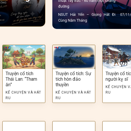
thuật Tây Bắc - 60 năm một chặng
Những Ông Bố
đường
NSUT Hải Yến – Giọng Hát Đi
07/11
Cùng Năm Tháng
Nghe Mai Diệu Ly hát Hà Nội
10/10
THẮM TÌNH HẬU GIANG
23/09
NSUT HUY HÙNG - GIỌNG HÁT
24/08
VÀNG
Truyện cổ tích
Truyện cổ tích: Sự
Truyện cổ tíc
Thái Lan: “Tham
tích hòn đảo
người kỵ sĩ
ăn”
thuyền
KỂ CHUYỆN V
KỂ CHUYỆN VÀ HÁT
KỂ CHUYỆN VÀ HÁT
RU
RU
RU