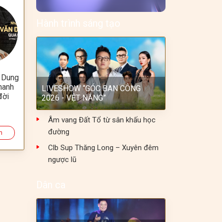
Hành trình sáng tạo
 Dung
hanh
LIVESHOW “GÓC BAN CÔNG
đời
2026 - VỆT NẮNG”
Âm vang Đất Tổ từ sân khấu học
đường
m
Clb Sup Thăng Long – Xuyên đêm
ngược lũ
Dân ca