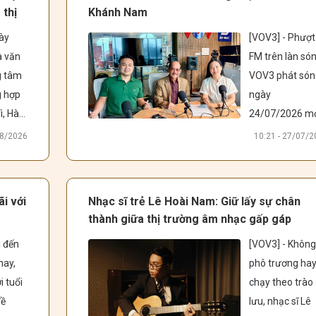
việc 
với tác giả ca 
 thị
Khánh Nam
i 
khúc về hành 
ày 
[VOV3] - Phượt 
uyền 
trình cảm xúc 
 văn 
FM trên làn són
gia 
đặc biệt này.
 tâm 
VOV3 phát són
e 
 hợp 
ngày 
e - 
, Hà 
24/07/2026 mở
a 
ra một "Hành 
08/2026
10:21 - 27/07/
 khảo 
trình đỏ tâm lin
đặc biệt bằng 
nhạc. Đồng hàn
i với
Nhạc sĩ trẻ Lê Hoài Nam: Giữ lấy sự chân
g hát 
cùng chương 
thành giữa thị trường âm nhạc gấp gáp
ần thứ 
trình là Nhạc sĩ 
 đến 
[VOV3] - Không
6” do 
Trần Khánh Na
ay, 
phô trương hay
 TP. 
-  từ Tây Nguyê
 tuổi 
chạy theo trào 
Hà Nội tổ chức. 
ra Thủ đô để ch
ề 
lưu, nhạc sĩ Lê 
sẻ những câu 