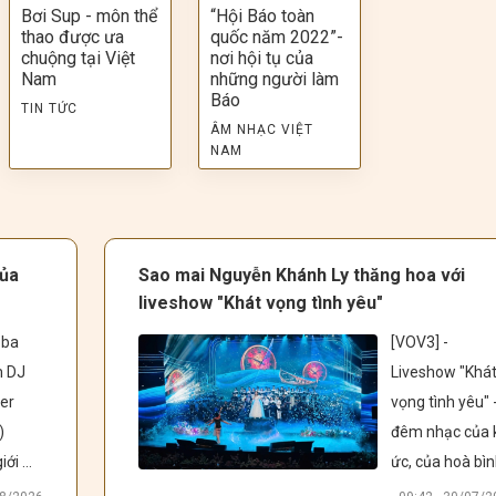
Bơi Sup - môn thể
“Hội Báo toàn
thao được ưa
quốc năm 2022”-
chuộng tại Việt
nơi hội tụ của
Nam
những người làm
Báo
TIN TỨC
ÂM NHẠC VIỆT
NAM
của
Sao mai Nguyễn Khánh Ly thăng hoa với
liveshow "Khát vọng tình yêu"
ba 
[VOV3] -  
 DJ 
Liveshow "Khát
er 
vọng tình yêu" -
 
đêm nhạc của k
ới 
ức, của hoà bình
iễn 
của khát vọng 