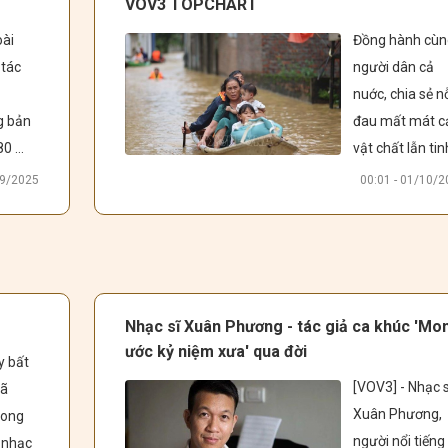
VOV3 TOPCHART
ia sẻ 
văn hoá ẩm thự
ài 
Đồng hành cùn
ghe 
của người 
tác 
người dân cả 
ch 
Mexico... 
nuớc, chia sẻ nỗ
ình 
 bản 
đau mất mát cả
n 
0 
vật chất lẫn tinh
u tâm 
i trái 
thần cùng đồng
album 
09/2025
00:01 - 01/10/
 - ca 
bào các tỉnh 
ện 
miền Bắc sau 
 
àng 
cơn bão Yagi tà
ng 
g 
khốc, VOV3 
t 
TOPCHART xin 
Nhạc sĩ Xuân Phương - tác giả ca khúc 'Mo
ng" 
gửi tới quý vị và
ước kỷ niệm xưa' qua đời
 bất 
ời 
các bạn những 
[VOV3] - Nhạc sĩ
ã 
ởng 
ca khúc chân 
Xuân Phương, 
rong 
 vẫn 
thành, ý nghĩa, 
người nổi tiếng 
nhạc 
i đôi 
mang thông điệ