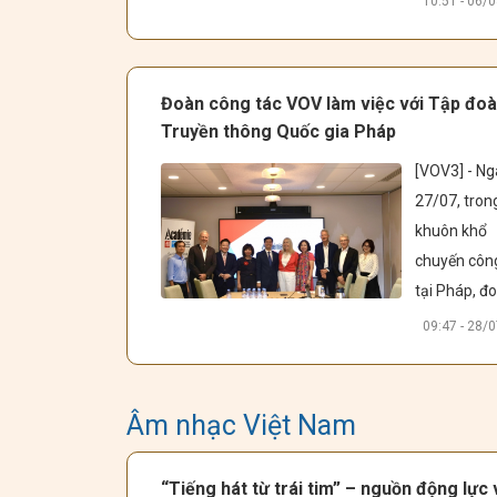
10:51 - 06/
xuyên Việt “
Triple Troubl
hứa hẹn ma
Đoàn công tác VOV làm việc với Tập đo
đến những tr
Truyền thông Quốc gia Pháp
nghiệm âm 
[VOV3] - Ng
đa giác quan
27/07, trong
đầy mới lạ c
khuôn khổ 
khán giả trê
chuyến công
toàn quốc.
tại Pháp, đo
công tác Đài
09:47 - 28/
Tiếng nói Việ
Nam (VOV) 
Phó Tổng G
Âm nhạc Việt Nam
đốc Ngô Min
Hiển dẫn đầ
“Tiếng hát từ trái tim” – nguồn động lực