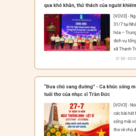
có buổi làm 
qua khó khăn, thử thách của người khiếm
chiến lược vớ
[VOV3] - Ng
Tập đoàn Tr
31/7 tại Nhà
thông Quốc 
hóa – Trung
Pháp (Franc
dịch vụ tổng
Médias Mond
xã Thanh Trì
FMM).
Nội đã diễn r
21:50 - 02/
vòng Chung
Hội thi Nghệ 
thuật quần 
“Đưa chú sang đường” - Ca khúc sống mã
chúng “Tiến
tuổi thơ của nhạc sĩ Trần Đức
từ trái tim l
[VOV3] - Nói
VII năm 202
các bài hát h
Hội người mù
sống mãi với
thơ về chủ đ