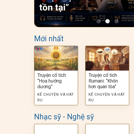
tồn tại”
Mới nhất
Truyện cổ tích:
Truyện cổ tích
“Hoa hướng
Rumani: “Khôn
dương”
hơn quan tòa”
KỂ CHUYỆN VÀ HÁT
KỂ CHUYỆN VÀ HÁT
RU
RU
Nhạc sỹ - Nghệ sỹ