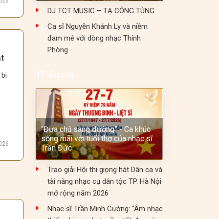
2026
DJ TCT MUSIC – TẠ CÔNG TÙNG
Ca sĩ Nguyễn Khánh Ly và niềm
đam mê với dòng nhạc Thính
t 
Phòng.
t
Thiếu nhi
bi 
 
/7.
“Đưa chú sang đường” - Ca khúc
sống mãi với tuổi thơ của nhạc sĩ
2026
Trần Đức
Trao giải Hội thi giọng hát Dân ca và
tài năng nhạc cụ dân tộc TP. Hà Nội
mở rộng năm 2026
 
 
Nhạc sĩ Trần Minh Cường: “Âm nhạc