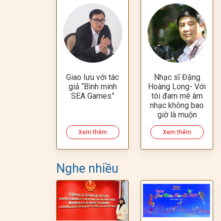
Giao lưu với tác
Nhạc sĩ Đặng
giả “Bình minh
Hoàng Long- Với
SEA Games”
tôi đam mê âm
nhạc không bao
giờ là muộn
Xem thêm
Xem thêm
Nghe nhiều