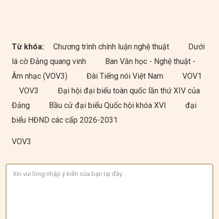
Từ khóa:
Chương trình chính luận nghệ thuật
Dưới
lá cờ Đảng quang vinh
Ban Văn học - Nghệ thuật -
Âm nhạc (VOV3)
Đài Tiếng nói Việt Nam
VOV1
VOV3
Đại hội đại biểu toàn quốc lần thứ XIV của
Đảng
Bầu cử đại biểu Quốc hội khóa XVI
đại
biểu HĐND các cấp 2026-2031
VOV3