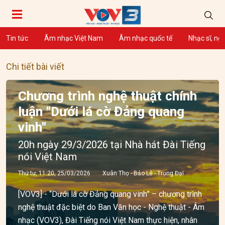
Tin tức
Âm nhạc Việt Nam
Âm nhạc quốc tế
Nhạc sĩ, ng
Chi tiết bài viết
Chương trình nghệ thuật chính
luận "Dưới lá cờ Đảng quang
vinh"
20h ngày 29/3/2026 tại Nhà hát Đài Tiếng
nói Việt Nam
Thứ tư, 11:20, 25/03/2026
Xuân Thọ - Bảo Lê - Trọng Đại
[VOV3] - “Dưới lá cờ Đảng quang vinh” – chương trình
nghệ thuật đặc biệt do Ban Văn học - Nghệ thuật - Âm
nhạc (VOV3), Đài Tiếng nói Việt Nam thực hiện, nhân