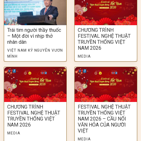
Trái tim người thầy thuốc
CHƯƠNG TRÌNH
– Một đời vì nhịp thở
FESTIVAL NGHỆ THUẬT
nhân dân
TRUYỀN THỐNG VIỆT
NAM 2026
VIỆT NAM KỶ NGUYÊN VƯƠN
MÌNH
MEDIA
CHƯƠNG TRÌNH
FESTIVAL NGHỆ THUẬT
FESTIVAL NGHỆ THUẬT
TRUYỀN THỐNG VIỆT
TRUYỀN THỐNG VIỆT
NAM 2026 – CẦU NỐI
NAM 2026
VĂN HÓA CỦA NGƯỜI
VIỆT
MEDIA
MEDIA