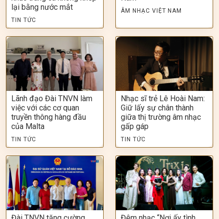
lại bằng nước mắt
ÂM NHẠC VIỆT NAM
TIN TỨC
Lãnh đạo Đài TNVN làm
Nhạc sĩ trẻ Lê Hoài Nam:
việc với các cơ quan
Giữ lấy sự chân thành
truyền thông hàng đầu
giữa thị trường âm nhạc
của Malta
gấp gáp
TIN TỨC
TIN TỨC
Đài TNVN tăng cường
Đêm nhạc “Nơi ấy tình