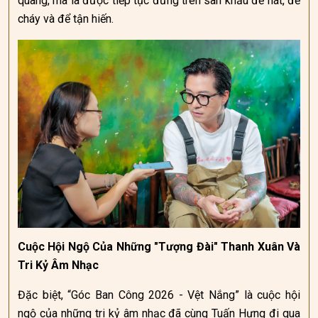
quang, mà là được tiếp tục đứng trên sân khấu để hát, để
cháy và để tận hiến.
Cuộc Hội Ngộ Của Những "Tượng Đài" Thanh Xuân Và
Tri Kỷ Âm Nhạc
Đặc biệt, “Góc Ban Công 2026 - Vệt Nắng” là cuộc hội
ngộ của những tri kỷ âm nhạc đã cùng Tuấn Hưng đi qua