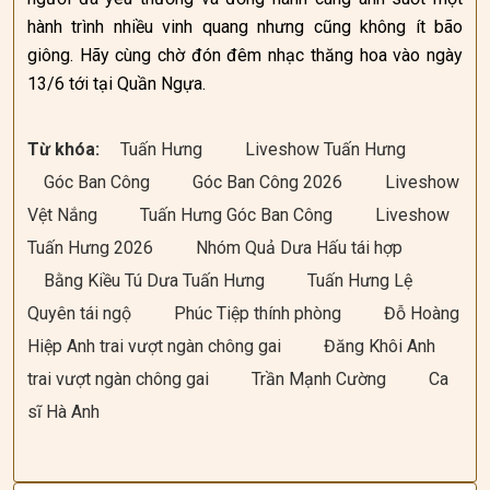
hành trình nhiều vinh quang nhưng cũng không ít bão
giông. Hãy cùng chờ đón đêm nhạc thăng hoa vào ngày
13/6 tới tại Quần Ngựa.
Từ khóa:
Tuấn Hưng
Liveshow Tuấn Hưng
Góc Ban Công
Góc Ban Công 2026
Liveshow
Vệt Nắng
Tuấn Hưng Góc Ban Công
Liveshow
Tuấn Hưng 2026
Nhóm Quả Dưa Hấu tái hợp
Bằng Kiều Tú Dưa Tuấn Hưng
Tuấn Hưng Lệ
Quyên tái ngộ
Phúc Tiệp thính phòng
Đỗ Hoàng
Hiệp Anh trai vượt ngàn chông gai
Đăng Khôi Anh
trai vượt ngàn chông gai
Trần Mạnh Cường
Ca
sĩ Hà Anh