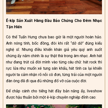
Ê-kíp Sản Xuất Hàng Đầu Bảo Chứng Cho Đêm Nhạc
Tận Hiến
Có thể Tuấn Hưng chưa bao giờ là một người hoàn hảo.
Anh nóng tính, bốc đồng, đôi khi rất “dở dở” đúng kiểu
nghệ sĩ. Nhưng điều khiến khán giả yêu quý anh suốt
chừng ấy năm chính là sự thật thà trong âm nhạc. Anh hát
như đang trút cả đời mình vào từng câu chữ: hát rock thì
rực lửa như muốn xé tung sân khấu, hát tình ca lại khiến
người ta cảm nhận rõ nỗi cô đơn, từng trải của một người
đàn ông đã đi qua đủ những đổ vỡ của cuộc đời.
Để chắp cánh cho tiếng hát đầy bản năng ấy, liveshow
được hậu thuẫn bởi một ê-kíp chuyên nghiệp đỉnh cao: