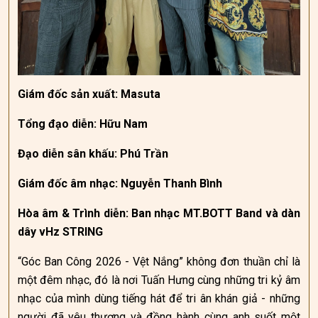
Giám đốc sản xuất: Masuta
Tổng đạo diễn: Hữu Nam
Đạo diễn sân khấu: Phú Trần
Giám đốc âm nhạc: Nguyễn Thanh Bình
Hòa âm & Trình diễn: Ban nhạc MT.BOTT Band và dàn
dây vHz STRING
“Góc Ban Công 2026 - Vệt Nắng” không đơn thuần chỉ là
một đêm nhạc, đó là nơi Tuấn Hưng cùng những tri kỷ âm
nhạc của mình dùng tiếng hát để tri ân khán giả - những
người đã yêu thương và đồng hành cùng anh suốt một