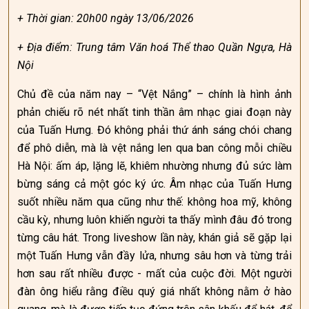
+ Thời gian: 20h00 ngày 13/06/2026
+ Địa điểm: Trung tâm Văn hoá Thể thao Quần Ngựa, Hà
Nội
Chủ đề của năm nay – “Vệt Nắng” – chính là hình ảnh
phản chiếu rõ nét nhất tinh thần âm nhạc giai đoạn này
của Tuấn Hưng. Đó không phải thứ ánh sáng chói chang
để phô diễn, mà là vệt nắng len qua ban công mỗi chiều
Hà Nội: ấm áp, lặng lẽ, khiêm nhường nhưng đủ sức làm
bừng sáng cả một góc ký ức. Âm nhạc của Tuấn Hưng
suốt nhiều năm qua cũng như thế: không hoa mỹ, không
cầu kỳ, nhưng luôn khiến người ta thấy mình đâu đó trong
từng câu hát. Trong liveshow lần này, khán giả sẽ gặp lại
một Tuấn Hưng vẫn đầy lửa, nhưng sâu hơn và từng trải
hơn sau rất nhiều được - mất của cuộc đời. Một người
đàn ông hiểu rằng điều quý giá nhất không nằm ở hào