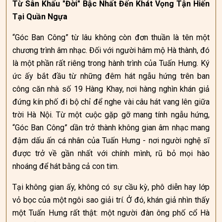
Từ Sân Khấu "Đời" Bậc Nhất Đến Khát Vọng Tận Hiến
Tại Quần Ngựa
“Góc Ban Công” từ lâu không còn đơn thuần là tên một
chương trình âm nhạc. Đối với người hâm mộ Hà thành, đó
là một phần rất riêng trong hành trình của Tuấn Hưng. Ký
ức ấy bắt đầu từ những đêm hát ngẫu hứng trên ban
công căn nhà số 19 Hàng Khay, nơi hàng nghìn khán giả
đứng kín phố đi bộ chỉ để nghe vài câu hát vang lên giữa
trời Hà Nội. Từ một cuộc gặp gỡ mang tính ngẫu hứng,
“Góc Ban Công” dần trở thành không gian âm nhạc mang
đậm dấu ấn cá nhân của Tuấn Hưng - nơi người nghệ sĩ
được trở về gần nhất với chính mình, rũ bỏ mọi hào
nhoáng để hát bằng cả con tim.
Tại không gian ấy, không có sự cầu kỳ, phô diễn hay lớp
vỏ bọc của một ngôi sao giải trí. Ở đó, khán giả nhìn thấy
một Tuấn Hưng rất thật: một người đàn ông phố cổ Hà