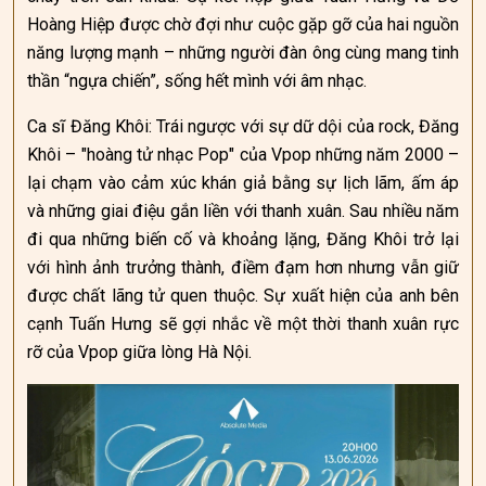
Hoàng Hiệp được chờ đợi như cuộc gặp gỡ của hai nguồn
năng lượng mạnh – những người đàn ông cùng mang tinh
thần “ngựa chiến”, sống hết mình với âm nhạc.
Ca sĩ Đăng Khôi: Trái ngược với sự dữ dội của rock, Đăng
Khôi – "hoàng tử nhạc Pop" của Vpop những năm 2000 –
lại chạm vào cảm xúc khán giả bằng sự lịch lãm, ấm áp
và những giai điệu gắn liền với thanh xuân. Sau nhiều năm
đi qua những biến cố và khoảng lặng, Đăng Khôi trở lại
với hình ảnh trưởng thành, điềm đạm hơn nhưng vẫn giữ
được chất lãng tử quen thuộc. Sự xuất hiện của anh bên
cạnh Tuấn Hưng sẽ gợi nhắc về một thời thanh xuân rực
rỡ của Vpop giữa lòng Hà Nội.