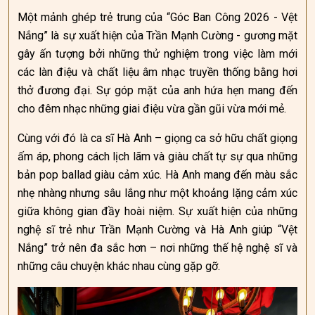
Một mảnh ghép trẻ trung của “Góc Ban Công 2026 - Vệt
Nắng” là sự xuất hiện của Trần Mạnh Cường - gương mặt
gây ấn tượng bởi những thử nghiệm trong việc làm mới
các làn điệu và chất liệu âm nhạc truyền thống bằng hơi
thở đương đại. Sự góp mặt của anh hứa hẹn mang đến
cho đêm nhạc những giai điệu vừa gần gũi vừa mới mẻ.
Cùng với đó là ca sĩ Hà Anh – giọng ca sở hữu chất giọng
ấm áp, phong cách lịch lãm và giàu chất tự sự qua những
bản pop ballad giàu cảm xúc. Hà Anh mang đến màu sắc
nhẹ nhàng nhưng sâu lắng như một khoảng lặng cảm xúc
giữa không gian đầy hoài niệm. Sự xuất hiện của những
nghệ sĩ trẻ như Trần Mạnh Cường và Hà Anh giúp “Vệt
Nắng” trở nên đa sắc hơn – nơi những thế hệ nghệ sĩ và
những câu chuyện khác nhau cùng gặp gỡ.