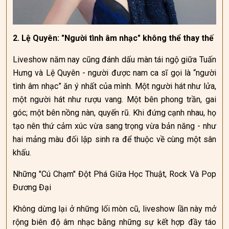
2. Lệ Quyên: "Người tình âm nhạc" không thể thay thế
Liveshow năm nay cũng đánh dấu màn tái ngộ giữa Tuấn
Hưng và Lệ Quyên - người được nam ca sĩ gọi là “người
tình âm nhạc” ăn ý nhất của mình. Một người hát như lửa,
một người hát như rượu vang. Một bên phong trần, gai
góc; một bên nồng nàn, quyến rũ. Khi đứng cạnh nhau, họ
tạo nên thứ cảm xúc vừa sang trọng vừa bản năng - như
hai mảng màu đối lập sinh ra để thuộc về cùng một sân
khấu.
Những "Cú Chạm" Đột Phá Giữa Học Thuật, Rock Và Pop
Đương Đại
Không dừng lại ở những lối mòn cũ, liveshow lần này mở
rộng biên độ âm nhạc bằng những sự kết hợp đầy táo