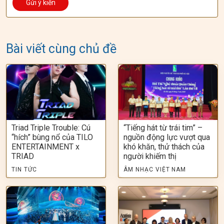
Bài viết cùng chủ đề
Triad Triple Trouble: Cú
“Tiếng hát từ trái tim” –
“hích” bùng nổ của TILO
nguồn động lực vượt qua
ENTERTAINMENT x
khó khăn, thử thách của
TRIAD
người khiếm thị
TIN TỨC
ÂM NHẠC VIỆT NAM