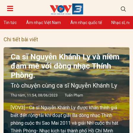
Tin tức
Âm nhạc Việt Nam
Âm nhạc quốc tế
Nhạc sĩ, ng
Chi tiết bài viết
Ca sĩ Nguyễn Khánh Ly và niềm
đam mê với dòng nhạc Thính
Phòng.
Trò chuyện cùng ca sĩ Nguyễn Khánh Ly
Thứ năm, 11:54, 08/06/2023
Tuấn Phạm
[VOV3] - Ca sĩ Nguyễn Khánh Ly được khán thính giả
biết đến rộng rãi khi đoạt giải Ba dòng nhạc Thính
phòng cuộc thi Sao Mai 2011 và giải Nhì cuộc thi hát
Thính Phòng- Nhạc kịch tại thành phố Hồ Chí Minh