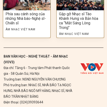
Phía sau cánh sóng của
Gặp gỡ Nhạc sĩ Tào
những Nhà báo-Nghệ sĩ-
Khánh Hưng và Bản hòa
Chiến sĩ
ca “Mắt Sáng Lòng
Trong"
ÂM NHẠC VIỆT NAM
ÂM NHẠC VIỆT NAM
BAN VĂN HỌC - NGHỆ THUẬT - ÂM NHẠC
(VOV3)
Địa chỉ: Tầng 6 - Trung tâm Phát thanh Quốc
gia - 58 Quán Sứ, Hà Nội
Trưởng ban: NSND NGUYỄN VĂN CHƯƠNG
Phó trưởng ban: NHẠC SĨ, NHÀ BÁO TẠ NGỌC
HƯNG; NHÀ BÁO NGÔ MỸ HẰNG; NHẠC SĨ, NHÀ
BÁO TRẦN NHẬT BẰNG
Điện thoại: (024)39393644