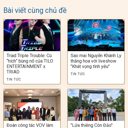
Bài viết cùng chủ đề
Triad Triple Trouble: Cú
Sao mai Nguyễn Khánh Ly
“hích” bùng nổ của TILO
thăng hoa với liveshow
ENTERTAINMENT x
"Khát vọng tình yêu"
TRIAD
TIN TỨC
TIN TỨC
Đoàn công tác VOV làm
"Lửa thiêng Côn Đảo":