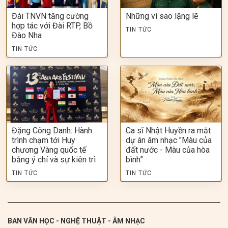
Đài TNVN tăng cường
Những vì sao lặng lẽ
hợp tác với Đài RTP, Bồ
TIN TỨC
Đào Nha
TIN TỨC
Đặng Công Danh: Hành
Ca sĩ Nhật Huyền ra mắt
trình chạm tới Huy
dự án âm nhạc "Màu của
chương Vàng quốc tế
đất nước - Màu của hòa
bằng ý chí và sự kiên trì
bình”
TIN TỨC
TIN TỨC
BAN VĂN HỌC - NGHỆ THUẬT - ÂM NHẠC