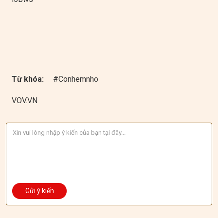
Từ khóa:
#Conhemnho
VOV.VN