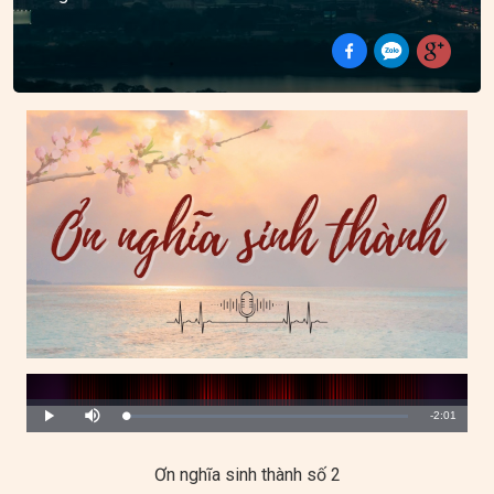
Remaining
-2:01
Loaded
:
Progress
:
Play
Mute
0%
0%
Time
Ơn nghĩa sinh thành số 2