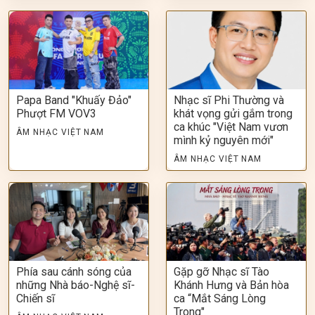
Papa Band "Khuấy Đảo"
Nhạc sĩ Phi Thường và
Phượt FM VOV3
khát vọng gửi gắm trong
ca khúc "Việt Nam vươn
ÂM NHẠC VIỆT NAM
mình kỷ nguyên mới"
ÂM NHẠC VIỆT NAM
Phía sau cánh sóng của
Gặp gỡ Nhạc sĩ Tào
những Nhà báo-Nghệ sĩ-
Khánh Hưng và Bản hòa
Chiến sĩ
ca “Mắt Sáng Lòng
Trong"