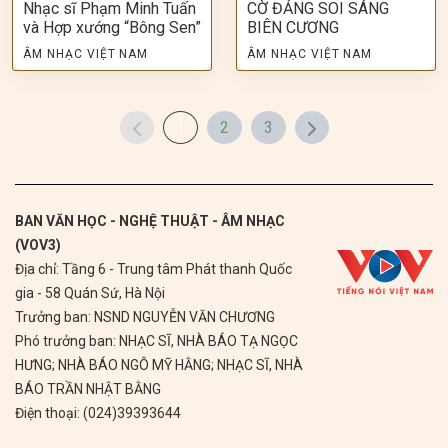
Nhạc sĩ Phạm Minh Tuấn
CỜ ĐẢNG SOI SÁNG
và Hợp xướng “Bông Sen”
BIÊN CƯƠNG
ÂM NHẠC VIỆT NAM
ÂM NHẠC VIỆT NAM
1
2
3
BAN VĂN HỌC - NGHỆ THUẬT - ÂM NHẠC
(VOV3)
Địa chỉ: Tầng 6 - Trung tâm Phát thanh Quốc
gia - 58 Quán Sứ, Hà Nội
Trưởng ban: NSND NGUYỄN VĂN CHƯƠNG
Phó trưởng ban: NHẠC SĨ, NHÀ BÁO TẠ NGỌC
HƯNG; NHÀ BÁO NGÔ MỸ HẰNG; NHẠC SĨ, NHÀ
BÁO TRẦN NHẬT BẰNG
Điện thoại: (024)39393644