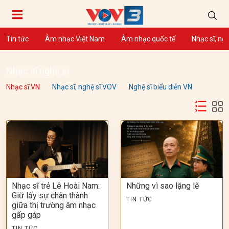
Tin tức
Âm nhạc Việt Nam
Âm nhạc quốc tế
Nhạc sĩ, ng
Nhạc sĩ nghệ sĩ
Nhạc sĩ VN
Nhạc sĩ, nghệ sĩ VOV
Nghệ sĩ biểu diễn VN
Nhạc sĩ trẻ Lê Hoài Nam:
Những vì sao lặng lẽ
Giữ lấy sự chân thành
TIN TỨC
giữa thị trường âm nhạc
gấp gáp
TIN TỨC