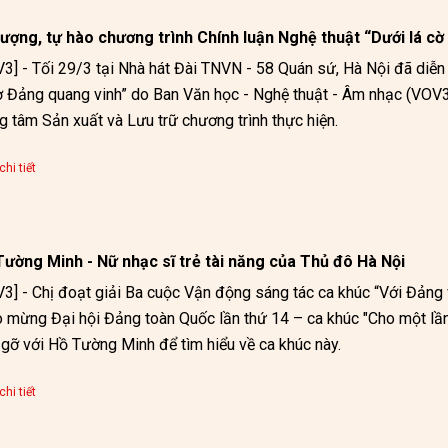
ượng, tự hào chương trình Chính luận Nghệ thuật “Dưới lá c
3] - Tối 29/3 tại Nhà hát Đài TNVN - 58 Quán sứ, Hà Nội đã diễn 
ờ Đảng quang vinh” do Ban Văn học - Nghệ thuật - Âm nhạc (VOV3
g tâm Sản xuất và Lưu trữ chương trình thực hiện.
hi tiết
Tường Minh - Nữ nhạc sĩ trẻ tài năng của Thủ đô Hà Nội
3] - Chị đoạt giải Ba cuộc Vận động sáng tác ca khúc “Với Đảng 
 mừng Đại hội Đảng toàn Quốc lần thứ 14 – ca khúc "Cho một lần
gỡ với Hồ Tường Minh để tìm hiểu về ca khúc này.
hi tiết