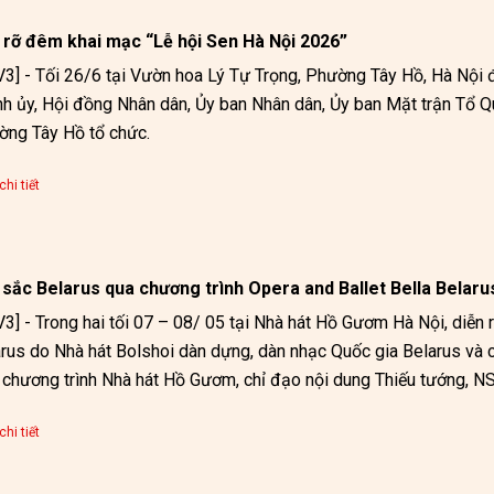
 rỡ đêm khai mạc “Lễ hội Sen Hà Nội 2026”
3] - Tối 26/6 tại Vườn hoa Lý Tự Trọng, Phường Tây Hồ, Hà Nội đ
h ủy, Hội đồng Nhân dân, Ủy ban Nhân dân, Ủy ban Mặt trận Tổ 
ng Tây Hồ tổ chức.
hi tiết
 sắc Belarus qua chương trình Opera and Ballet Bella Belaru
3] - Trong hai tối 07 – 08/ 05 tại Nhà hát Hồ Gươm Hà Nội, diễn ra
rus do Nhà hát Bolshoi dàn dựng, dàn nhạc Quốc gia Belarus và các
chương trình Nhà hát Hồ Gươm, chỉ đạo nội dung Thiếu tướng, N
 Hải Đăng.
hi tiết