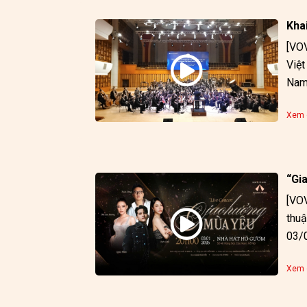
Kha
[VOV
Việt
Xem c
“Gi
[VOV
thuậ
03/0
giả 
Xem c