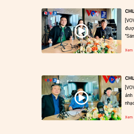
CHƯ
[VOV
được
"Sán
Xem c
CHƯ
[VOV
ảnh 
nhạc
Xem c