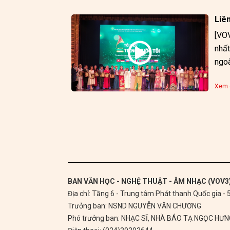
Liên
[VOV
nhất
Xem c
BAN VĂN HỌC - NGHỆ THUẬT - ÂM NHẠC (VOV3
Địa chỉ: Tầng 6 - Trung tâm Phát thanh Quốc gia -
Trưởng ban: NSND NGUYỄN VĂN CHƯƠNG
Phó trưởng ban: NHẠC SĨ, NHÀ BÁO TẠ NGỌC HƯ