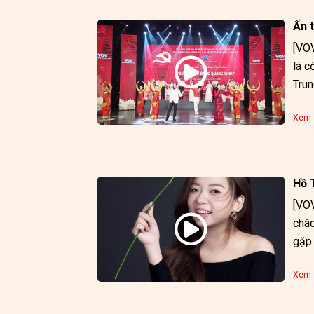
Ấn t
[VOV
lá c
Trun
Xem c
Hồ 
[VOV
chào
gặp 
Xem c