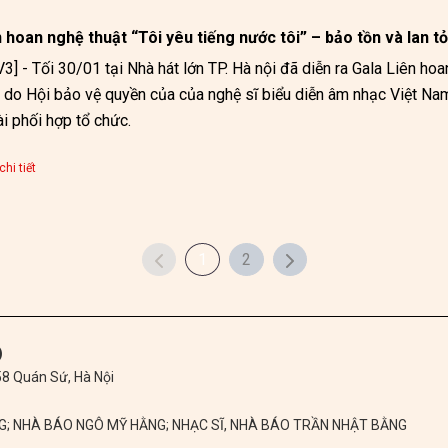
 hoan nghệ thuật “Tôi yêu tiếng nước tôi” – bảo tồn và lan tỏ
3] - Tối 30/01 tại Nhà hát lớn TP. Hà nội đã diễn ra Gala Liên hoan
 do Hội bảo vệ quyền của của nghệ sĩ biểu diễn âm nhạc Việt Nam 
ngoài phối hợp tổ chức. 
hi tiết
1
2
)
 58 Quán Sứ, Hà Nội
NG; NHÀ BÁO NGÔ MỸ HẰNG; NHẠC SĨ, NHÀ BÁO TRẦN NHẬT BẰNG