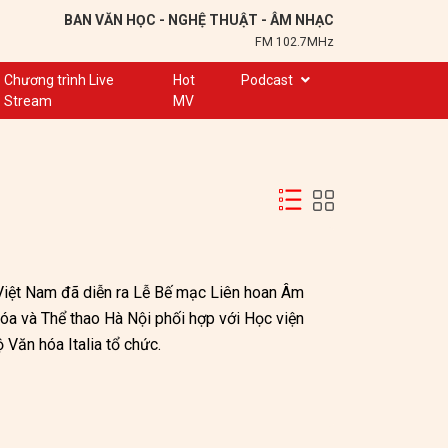
BAN VĂN HỌC - NGHỆ THUẬT - ÂM NHẠC
FM 102.7MHz
Chương trình Live
Hot
Podcast
Stream
MV
Trạm 102,7
Cuộc hẹn
Chuyện để kể
Ơn nghĩa sinh thành
Nơi lưu giữ hồn Việt
Việt Nam đã diễn ra Lễ Bế mạc Liên hoan Âm 
Đôi bạn văn chương
 và Thể thao Hà Nội phối hợp với Học viện 
Hành trình sáng tạo
 Văn hóa Italia tổ chức.
Kể chuyện và hát ru