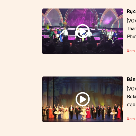
Rực
[VOV
Thàn
Phườ
Xem c
Bản
[VOV
Bela
đạo 
Trần
Xem c