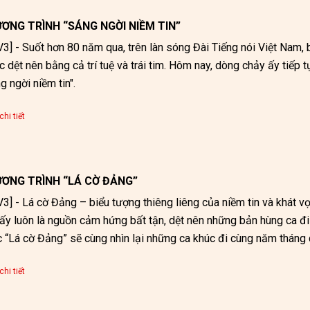
ƠNG TRÌNH “SÁNG NGỜI NIỀM TIN”
3] - Suốt hơn 80 năm qua, trên làn sóng Đài Tiếng nói Việt Nam,
 dệt nên bằng cả trí tuệ và trái tim. Hôm nay, dòng chảy ấy tiếp t
g ngời niềm tin".
hi tiết
ƠNG TRÌNH “LÁ CỜ ĐẢNG”
3] - Lá cờ Đảng – biểu tượng thiêng liêng của niềm tin và khát vọ
ấy luôn là nguồn cảm hứng bất tận, dệt nên những bản hùng ca đ
 “Lá cờ Đảng” sẽ cùng nhìn lại những ca khúc đi cùng năm tháng 
hi tiết