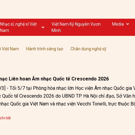
Nhạc sĩ, nghệ sĩ Việt
Việt Nam Kỷ Nguyên Vươn
Media
Nam
Mình
Nghệ sĩ biểu diễn VN
Dân ca
Nhạc sĩ VN
Nhạc mới
i Việt Nam
Hành trình sáng tạo
Chân dung nghệ sỹ
Nhạc sĩ, nghệ sĩ VOV
Nước ngoài
mạc Liên hoan Âm nhạc Quốc tế Crescendo 2026
3] - Tối 5/7 tại Phòng hòa nhạc lớn Học viện Âm nhạc Quốc gia 
 Quốc tế Crescendo 2026 do UBND TP. Hà Nội chỉ đạo, Sở Văn hóa
hạc Quốc gia Việt Nam và nhạc viện Vecchi Tonelli, trực thuộc Bộ
hi tiết