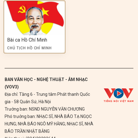
Bài ca Hồ Chí Minh
CHỦ TỊCH HỒ CHÍ MINH
BAN VĂN HỌC - NGHỆ THUẬT - ÂM NHẠC
(VOV3)
Địa chỉ: Tầng 6 - Trung tâm Phát thanh Quốc
gia - 58 Quán Sứ, Hà Nội
Trưởng ban: NSND NGUYỄN VĂN CHƯƠNG
Phó trưởng ban: NHẠC SĨ, NHÀ BÁO TẠ NGỌC
HƯNG; NHÀ BÁO NGÔ MỸ HẰNG; NHẠC SĨ, NHÀ
BÁO TRẦN NHẬT BẰNG