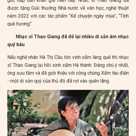
gũi, hấp dẫn khán giả hiện nay. Nhạc sĩ Thao Giang đã
được tặng Giải thưởng Nhà nước về văn học, nghệ thuật
năm 2022 với các tác phẩm “Kể chuyện ngày mùa”, “Tình
quê hương”.
Nhạc sĩ Thao Giang đã để lại nhiều di sản âm nhạc
quý báu
Nếu nghệ nhân Hà Thị Cầu tôn vinh xẩm làng quê thì nhạc
sĩ Thao Giang lại hồi sinh xẩm Hà thành. Đáng chú ý nhất,
ông sưu tầm và đã giới thiệu với công chúng Xẩm tàu điện
- một di sản quý của thủ đô đã rơi vào quên lãng.