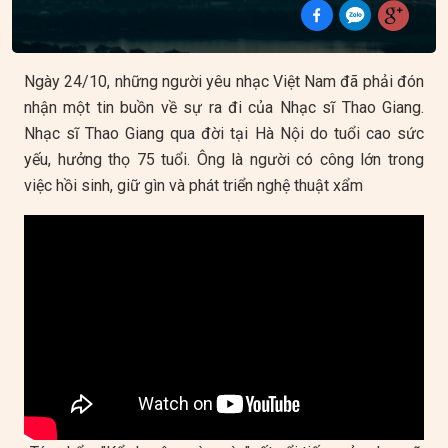
Ngày 24/10, những người yêu nhạc Việt Nam đã phải đón
nhận một tin buồn về sự ra đi của Nhạc sĩ Thao Giang.
Nhạc sĩ Thao Giang qua đời tại Hà Nội do tuổi cao sức
yếu, hưởng thọ 75 tuổi. Ông là người có công lớn trong
việc hồi sinh, giữ gìn và phát triển nghệ thuật xẩm