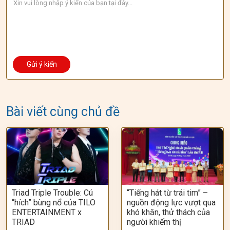
Bài viết cùng chủ đề
Triad Triple Trouble: Cú
“Tiếng hát từ trái tim” –
“hích” bùng nổ của TILO
nguồn động lực vượt qua
ENTERTAINMENT x
khó khăn, thử thách của
TRIAD
người khiếm thị