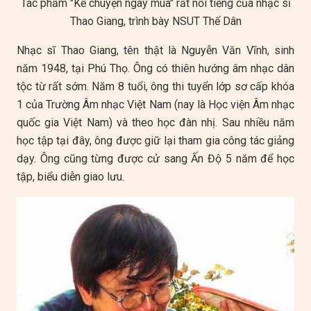
Tác phẩm "Kể chuyện ngày mùa" rất nổi tiếng của nhạc sĩ
Thao Giang, trình bày NSUT Thế Dân
Nhạc sĩ Thao Giang, tên thật là Nguyễn Văn Vĩnh, sinh
năm 1948, tại Phú Thọ. Ông có thiên hướng âm nhạc dân
tộc từ rất sớm. Năm 8 tuổi, ông thi tuyển lớp sơ cấp khóa
1 của Trường Âm nhạc Việt Nam (nay là Học viện Âm nhạc
quốc gia Việt Nam) và theo học đàn nhị. Sau nhiều năm
học tập tại đây, ông được giữ lại tham gia công tác giảng
dạy. Ông cũng từng được cử sang Ấn Độ 5 năm để học
tập, biểu diễn giao lưu.