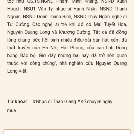
tộc như GS.TS.NGND Phạm Minh Khang, NSND Xuân
Hoạch, NSƯT Văn Ty, nhạc sĩ Hạnh Nhân, NSND Thanh
Ngoan, NSND Đoàn Thanh Bình, NSND Thúy Ngần, nghệ sĩ
Tự Cường…Các nghệ sĩ trẻ khi đó có Mai Tuyết Hoa,
Nguyễn Quang Long và Khương Cường. Tất cả đã đồng
lòng chung sức hồi sinh nhiều điệu/bài bản hát xẩm đã
thất truyền của Hà Nội, Hải Phòng, của các tỉnh Đồng
bằng Bắc bộ. Giờ đây những bài này đã trở nên quen
thuộc với công chúng", nhà nghiên cứu Nguyễn Quang
Long viết.
Từ khóa:
#Nhạc sĩ Thao Giang #Kể chuyện ngày
mùa