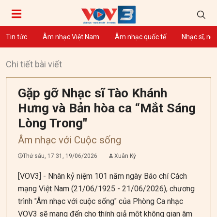
Tin tức
Âm nhạc Việt Nam
Âm nhạc quốc tế
Nhạc sĩ, ng
Chi tiết bài viết
Gặp gỡ Nhạc sĩ Tào Khánh
Hưng và Bản hòa ca “Mắt Sáng
Lòng Trong"
Âm nhạc với Cuộc sống
Thứ sáu, 17:31, 19/06/2026
Xuân Kỳ
[VOV3] - Nhân kỷ niệm 101 năm ngày Báo chí Cách
mạng Việt Nam (21/06/1925 - 21/06/2026), chương
trình "Âm nhạc với cuộc sống" của Phòng Ca nhạc
VOV3 sẽ mang đến cho thính giả một không gian âm