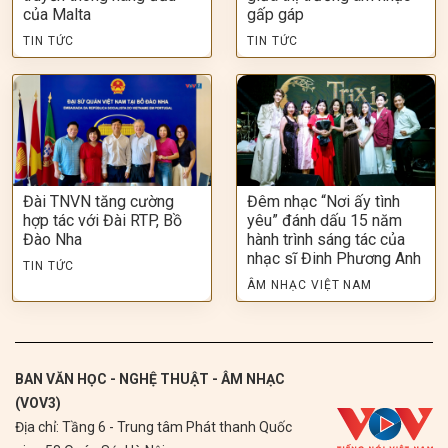
của Malta
gấp gáp
TIN TỨC
TIN TỨC
Đài TNVN tăng cường
Đêm nhạc “Nơi ấy tình
hợp tác với Đài RTP, Bồ
yêu” đánh dấu 15 năm
Đào Nha
hành trình sáng tác của
nhạc sĩ Đinh Phương Anh
TIN TỨC
ÂM NHẠC VIỆT NAM
BAN VĂN HỌC - NGHỆ THUẬT - ÂM NHẠC
(VOV3)
Địa chỉ: Tầng 6 - Trung tâm Phát thanh Quốc