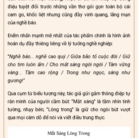
điệu tuyệt đối trước những vần thơ gói gọn toàn bộ cái
cam go, khốc liệt nhưng cũng đầy vinh quang, lãng mạn
của nghề báo.
Điểm nhấn mạnh mẽ nhất của tác phẩm chính là hình ảnh
hoán dụ đầy thiêng liêng về lý tưởng nghề nghiệp:
"
Nghề báo... nghề cao quý / Giữa bão tố cuộc đời / Giữ
cho tim luôn ấm / Cho mắt sáng ngời ngời / Tâm vững
vàng... Tầm cao rộng / Trong như ngọc, sáng như
gương!"
Qua cụm từ biểu tượng này, tác giả gửi gắm thông điệp tự
răn mình của người cầm bút: "Mắt sáng" là tầm nhìn tinh
tường, nhạy bén; "Lòng trong" là giữ cho ngòi bút vượt
qua mọi cám dỗ để nói và viết điều trung thực.