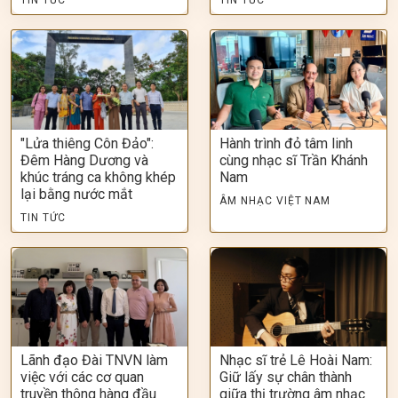
TIN TỨC
TIN TỨC
"Lửa thiêng Côn Đảo":
Hành trình đỏ tâm linh
Đêm Hàng Dương và
cùng nhạc sĩ Trần Khánh
khúc tráng ca không khép
Nam
lại bằng nước mắt
ÂM NHẠC VIỆT NAM
TIN TỨC
Lãnh đạo Đài TNVN làm
Nhạc sĩ trẻ Lê Hoài Nam:
việc với các cơ quan
Giữ lấy sự chân thành
truyền thông hàng đầu
giữa thị trường âm nhạc