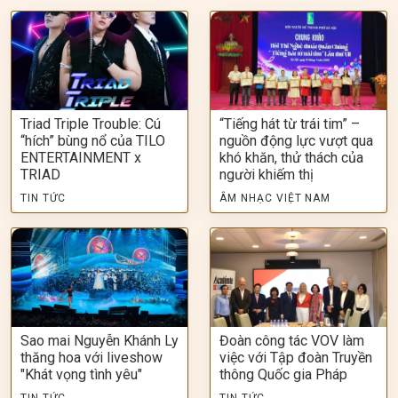
Triad Triple Trouble: Cú
“Tiếng hát từ trái tim” –
“hích” bùng nổ của TILO
nguồn động lực vượt qua
ENTERTAINMENT x
khó khăn, thử thách của
TRIAD
người khiếm thị
TIN TỨC
ÂM NHẠC VIỆT NAM
Sao mai Nguyễn Khánh Ly
Đoàn công tác VOV làm
thăng hoa với liveshow
việc với Tập đoàn Truyền
"Khát vọng tình yêu"
thông Quốc gia Pháp