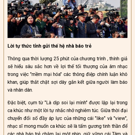
Lời tự thức tỉnh gửi thế hệ nhà báo trẻ
Thông qua thời lượng 25 phút của chương trình , thính giả
sẽ hiểu sâu sắc hơn về lợi thế tối thượng của âm nhạc
trong việc "mềm mại hóa" các thông điệp chính luận khô
khan, giúp thắt chặt sợi dây gắn kết giữa người làm báo
và nhân dân.
Đặc biệt, cụm từ "Là dịp soi lại mình" được lặp lại trong
ca khúc như một lời tự nhắc nhở nghiêm túc. Giữa thời đại
chuyển đổi số đầy áp lực của những cái "like" và "view",
nhạc sĩ mong muốn ca khúc sẽ là tấm gương tinh thần để
các nhà báo trẻ chậm lại một nhịp, giữ vững cái Tâm và