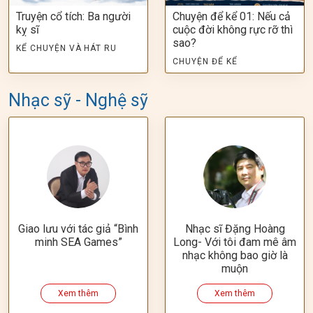
Truyện cổ tích: Ba người
Chuyện để kể 01: Nếu cả
kỵ sĩ
cuộc đời không rực rỡ thì
sao?
KỂ CHUYỆN VÀ HÁT RU
CHUYỆN ĐỂ KỂ
Nhạc sỹ - Nghệ sỹ
Giao lưu với tác giả “Bình
Nhạc sĩ Đặng Hoàng
minh SEA Games”
Long- Với tôi đam mê âm
nhạc không bao giờ là
muộn
Xem thêm
Xem thêm