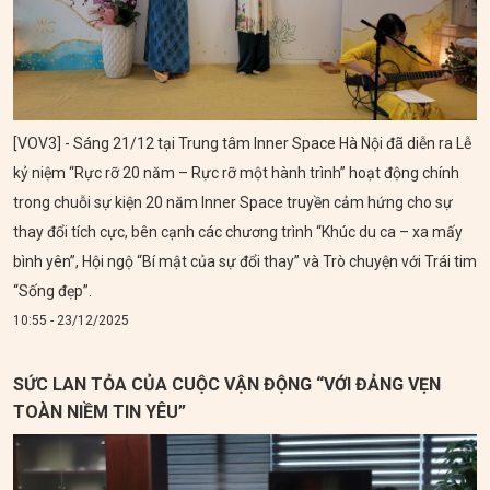
[VOV3] - Sáng 21/12 tại Trung tâm Inner Space Hà Nội đã diễn ra Lễ
kỷ niệm “Rực rỡ 20 năm – Rực rỡ một hành trình” hoạt động chính
trong chuỗi sự kiện 20 năm Inner Space truyền cảm hứng cho sự
thay đổi tích cực, bên cạnh các chương trình “Khúc du ca – xa mấy
bình yên”, Hội ngộ “Bí mật của sự đổi thay” và Trò chuyện với Trái tim
“Sống đẹp”.
10:55 - 23/12/2025
SỨC LAN TỎA CỦA CUỘC VẬN ĐỘNG “VỚI ĐẢNG VẸN
TOÀN NIỀM TIN YÊU”