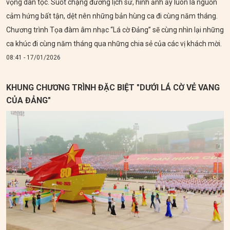
vọng dân tộc. Suốt chặng đường lịch sử, hình ảnh ấy luôn là nguồn
cảm hứng bất tận, dệt nên những bản hùng ca đi cùng năm tháng.
Chương trình Tọa đàm âm nhạc “Lá cờ Đảng” sẽ cùng nhìn lại những
ca khúc đi cùng năm tháng qua những chia sẻ của các vị khách mời.
08:41 - 17/01/2026
KHUNG CHƯƠNG TRÌNH ĐẶC BIỆT "DƯỚI LÁ CỜ VẺ VANG
CỦA ĐẢNG"