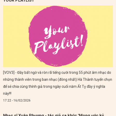
YOUR PLAYLIST
[VOV3] - Đầy bất ngờ và ròn rã tiếng cười trong 55 phút âm nhạc do
những thành viên trong ban nhạc (đông nhất) Hà Thành tuyển chọn
để sẻ chia cùng thính giả trong ngày cuối năm Ất Tỵ đầy ý nghĩa
này!!!
17:22 - 16/02/2026
Nhạc sĩ Xuân Phương - tác giả ca khúc 'Mong ước kỷ