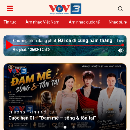
Tin tức
Âm nhạc Việt Nam
Âm nhạc quốc tế
Nhạc sĩ, ng
Bài ca đi cùng năm tháng
Chương trình đang phát:
Live
Giờ phát:
12h02-12h30
Tre Band – "Boyband" 200 Tuổi Và Màn Debut Muộn
Màng Của Những Ông Bố