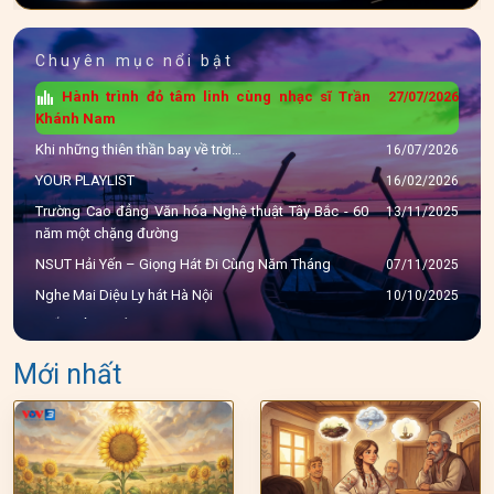
Chuyên mục nổi bật
Hành trình đỏ tâm linh cùng nhạc sĩ Trần
27/07/2026
Khánh Nam
Khi những thiên thần bay về trời…
16/07/2026
YOUR PLAYLIST
16/02/2026
Trường Cao đẳng Văn hóa Nghệ thuật Tây Bắc - 60
13/11/2025
năm một chặng đường
NSUT Hải Yến – Giọng Hát Đi Cùng Năm Tháng
07/11/2025
Nghe Mai Diệu Ly hát Hà Nội
10/10/2025
THẮM TÌNH HẬU GIANG
23/09/2025
NSUT HUY HÙNG - GIỌNG HÁT VÀNG
24/08/2025
Mới nhất