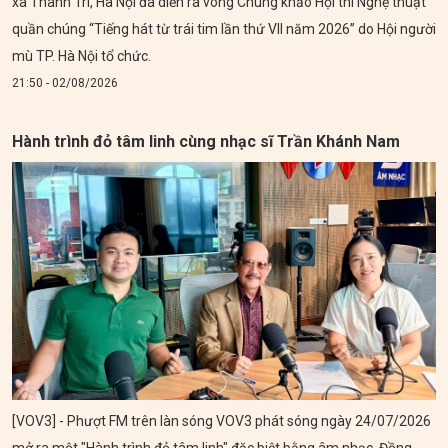
xã Thanh Trì, Hà Nội đã diễn ra vòng Chung khảo Hội thi Nghệ thuật
quần chúng “Tiếng hát từ trái tim lần thứ VII năm 2026” do Hội người
mù TP. Hà Nội tổ chức.
21:50 - 02/08/2026
Hành trình đỏ tâm linh cùng nhạc sĩ Trần Khánh Nam
[VOV3] - Phượt FM trên làn sóng VOV3 phát sóng ngày 24/07/2026
mở ra một "Hành trình đỏ tâm linh" đặc biệt bằng âm nhạc. Đồng