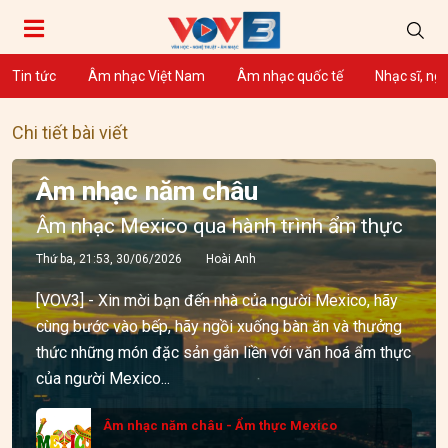
Tin tức
Âm nhạc Việt Nam
Âm nhạc quốc tế
Nhạc sĩ, ng
Chi tiết bài viết
Âm nhạc năm châu
Âm nhạc Mexico qua hành trình ẩm thực
Thứ ba, 21:53, 30/06/2026
Hoài Anh
[VOV3] - Xin mời bạn đến nhà của người Mexico, hãy
cùng bước vào bếp, hãy ngồi xuống bàn ăn và thưởng
thức những món đặc sản gắn liền với văn hoá ẩm thực
của người Mexico...
Âm nhạc năm châu - Ẩm thực Mexico