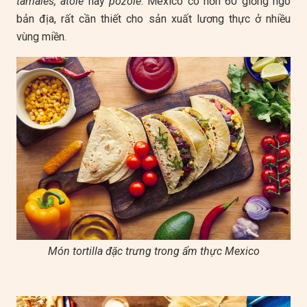
tamales, atole
hay
pozole
. Mexico có hơn 60 giống ngô
bản địa, rất cần thiết cho sản xuất lương thực ở nhiều
vùng miền.
Món tortilla đặc trưng trong ẩm thực Mexico