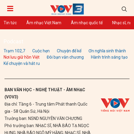
Tin tức
Âm nhạc Việt Nam
Âm nhạc quốc tế
Nhạc sĩ, ng
Podcast
Trạm 102,7
Cuộc hẹn
Chuyện để kể
Ơn nghĩa sinh thành
Nơi lưu giữ hồn Việt
Đôi bạn văn chương
Hành trình sáng tạo
Kể chuyện và hát ru
BAN VĂN HỌC - NGHỆ THUẬT - ÂM NHẠC
(VOV3)
Địa chỉ: Tầng 6 - Trung tâm Phát thanh Quốc
gia - 58 Quán Sứ, Hà Nội
Trưởng ban: NSND NGUYỄN VĂN CHƯƠNG
Phó trưởng ban: NHẠC SĨ, NHÀ BÁO TẠ NGỌC
HƯNG; NHÀ BÁO NGÔ MỸ HẰNG; NHẠC SĨ, NHÀ