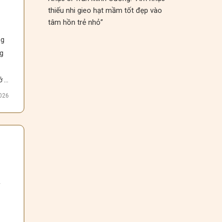
thiếu nhi gieo hạt mầm tốt đẹp vào
tâm hồn trẻ nhỏ”
g 
g 
 
2026
h" 
âm 
h 
 
m 
 
n 
ia 