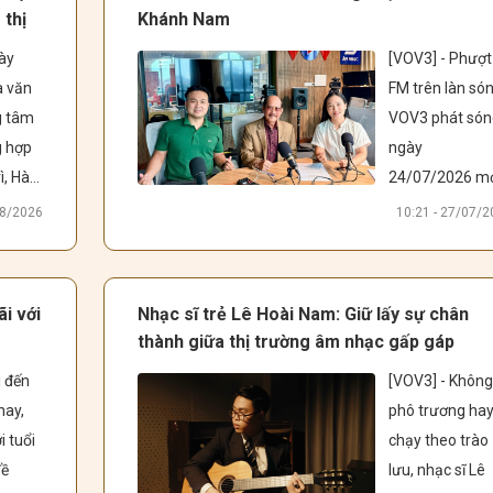
việc 
với tác giả ca 
 thị
Khánh Nam
i 
khúc về hành 
ày 
[VOV3] - Phượt 
uyền 
trình cảm xúc 
 văn 
FM trên làn són
gia 
đặc biệt này.
 tâm 
VOV3 phát són
e 
 hợp 
ngày 
e - 
, Hà 
24/07/2026 mở
a 
ra một "Hành 
08/2026
10:21 - 27/07/
 khảo 
trình đỏ tâm lin
đặc biệt bằng 
nhạc. Đồng hàn
i với
Nhạc sĩ trẻ Lê Hoài Nam: Giữ lấy sự chân
g hát 
cùng chương 
thành giữa thị trường âm nhạc gấp gáp
ần thứ 
trình là Nhạc sĩ 
 đến 
[VOV3] - Không
6” do 
Trần Khánh Na
ay, 
phô trương hay
 TP. 
-  từ Tây Nguyê
 tuổi 
chạy theo trào 
Hà Nội tổ chức. 
ra Thủ đô để ch
ề 
lưu, nhạc sĩ Lê 
sẻ những câu 