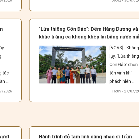
08/2026
09:42 - 30/07/
Triad 
tình yêu và là 
e”, 
món quà tri ân 
ng 
các anh hùng liệ
àn
"Lửa thiêng Côn Đảo": Đêm Hàng Dương và
ải 
sĩ nhân dịp kỷ 
khúc tráng ca không khép lại bằng nước mắ
nhạc 
niệm 79 năm 
ày 
[VOV3] - Không 
 và 
ngày Thương 
 
lụy, "Lửa thiêng
ho 
binh- Liệt sĩ 27
Côn Đảo" chọn 
n 
 tác 
tôn vinh khí 
àn 
phách hiên 
 
ngang và khơi 
07/2026
16:09 - 27/07/
t 
dậy khát vọng 
do 
cống hiến của 
iám 
tuổi trẻ. Nhân 
h 
ngày 27/7, cùng
u đã 
VOV trò chuyện
 vượt
Hành trình đỏ tâm linh cùng nhạc sĩ Trần