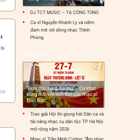
2026
DJ TCT MUSIC – TẠ CÔNG TÙNG
Ca sĩ Nguyễn Khánh Ly và niềm
t 
đam mê với dòng nhạc Thính
t
Phòng.
bi 
Thiếu nhi
 
/7.
“Đưa chú sang đường” - Ca khúc
2026
sống mãi với tuổi thơ của nhạc sĩ
Trần Đức
Trao giải Hội thi giọng hát Dân ca và
tài năng nhạc cụ dân tộc TP. Hà Nội
 
mở rộng năm 2026
 
Nhạc sĩ Trần Minh Cường: “Âm nhạc