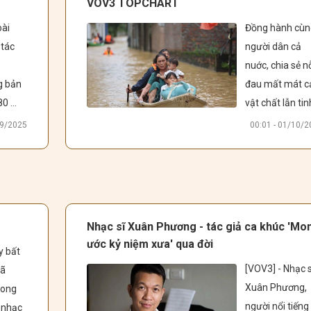
VOV3 TOPCHART
ia sẻ 
văn hoá ẩm thự
ài 
Đồng hành cùn
ghe 
của người 
tác 
người dân cả 
ch 
Mexico... 
nuớc, chia sẻ nỗ
ình 
 bản 
đau mất mát cả
n 
0 
vật chất lẫn tinh
u tâm 
i trái 
thần cùng đồng
album 
09/2025
00:01 - 01/10/
 - ca 
bào các tỉnh 
ện 
miền Bắc sau 
 
àng 
cơn bão Yagi tà
ng 
g 
khốc, VOV3 
t 
TOPCHART xin 
Nhạc sĩ Xuân Phương - tác giả ca khúc 'Mo
ng" 
gửi tới quý vị và
ước kỷ niệm xưa' qua đời
 bất 
ời 
các bạn những 
[VOV3] - Nhạc sĩ
ã 
ởng 
ca khúc chân 
Xuân Phương, 
rong 
 vẫn 
thành, ý nghĩa, 
người nổi tiếng 
nhạc 
i đôi 
mang thông điệ