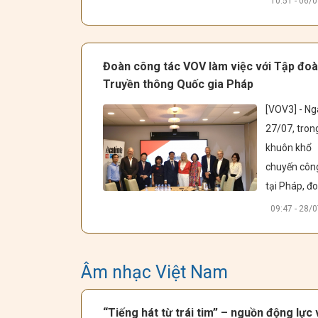
10:51 - 06/
xuyên Việt “
Triple Troubl
hứa hẹn ma
Đoàn công tác VOV làm việc với Tập đo
đến những tr
Truyền thông Quốc gia Pháp
nghiệm âm 
[VOV3] - Ng
đa giác quan
27/07, trong
đầy mới lạ c
khuôn khổ 
khán giả trê
chuyến công
toàn quốc.
tại Pháp, đo
công tác Đài
09:47 - 28/
Tiếng nói Việ
Nam (VOV) 
Phó Tổng G
Âm nhạc Việt Nam
đốc Ngô Min
Hiển dẫn đầ
“Tiếng hát từ trái tim” – nguồn động lực