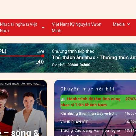
Nhạc sĩ, nghệ sĩ Việt
Việt Nam Kỷ Nguyên Vươn
Media
Nam
Mình
Nghệ sĩ biểu diễn VN
Dân ca
Nhạc sĩ VN
Nhạc mới
PL)
Live
Chương trình tiếp theo:
Nhạc sĩ, nghệ sĩ VOV
Nước ngoài
Thử thách âm nhạc - Thường thức â
Giờ phát:
03h00-04h00
Chuyên mục nổi bật
Hành trình đỏ tâm linh cùng
27/07
nhạc sĩ Trần Khánh Nam
Khi những thiên thần bay về trời…
16/07
Tre Band – "Boyband
YOUR PLAYLIST
16/02
 – sống &
Và Màn Debut Muộn
Trường Cao đẳng Văn hóa Nghệ
13/11