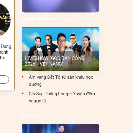
Hành trình sáng tạo
 Dung
hanh
đời
LIVESHOW “GÓC BAN CÔNG
2026 - VỆT NẮNG”
Âm vang Đất Tổ từ sân khấu học
m
đường
Clb Sup Thăng Long – Xuyên đêm
ngược lũ
Dân ca