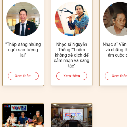
"Thắp sáng những
Nhạc sĩ Nguyễn
Nhạc sĩ Văn
ngôi sao tương
Thắng "1 năm
và những t
lai"
không xê dịch để
âm cuộc 
cảm nhận và sáng
tác"
Xem thêm
Xem thêm
Xem thê