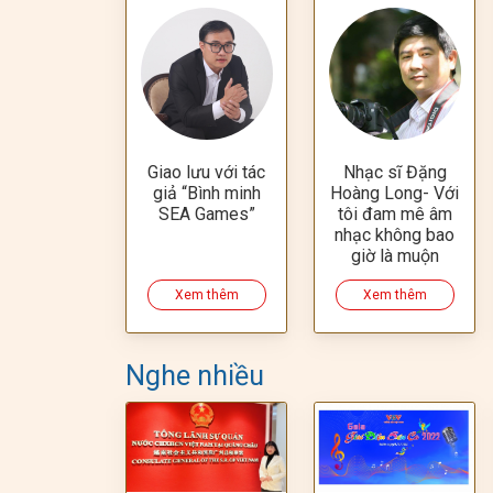
Giao lưu với tác
Nhạc sĩ Đặng
giả “Bình minh
Hoàng Long- Với
SEA Games”
tôi đam mê âm
nhạc không bao
giờ là muộn
Xem thêm
Xem thêm
Nghe nhiều