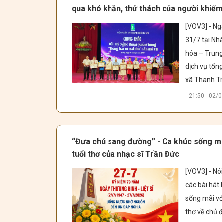
có buổi làm 
qua khó khăn, thử thách của người khiếm
chiến lược vớ
[VOV3] - Ng
Tập đoàn Tr
31/7 tại Nhà
thông Quốc 
hóa – Trung
Pháp (Franc
dịch vụ tổng
Médias Mond
xã Thanh Trì
FMM).
Nội đã diễn r
21:50 - 02/
vòng Chung
Hội thi Nghệ 
thuật quần 
“Đưa chú sang đường” - Ca khúc sống mã
chúng “Tiến
tuổi thơ của nhạc sĩ Trần Đức
từ trái tim l
[VOV3] - Nói
VII năm 202
các bài hát h
Hội người mù
sống mãi với
thơ về chủ đ