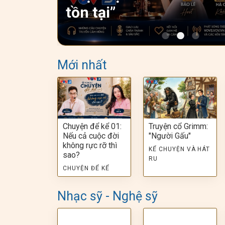
tồn tại”
Mới nhất
Chuyện để kể 01:
Truyện cổ Grimm:
Nếu cả cuộc đời
"Người Gấu"
không rực rỡ thì
KỂ CHUYỆN VÀ HÁT
sao?
RU
CHUYỆN ĐỂ KỂ
Nhạc sỹ - Nghệ sỹ