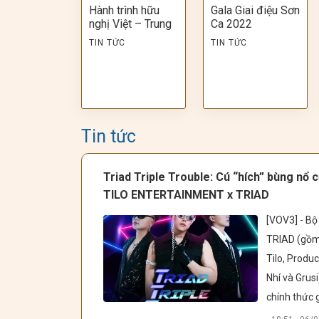
Hành trình hữu
Gala Giai điệu Sơn
nghị Việt – Trung
Ca 2022
TIN TỨC
TIN TỨC
Tin tức
Triad Triple Trouble: Cú “hích” bùng nổ 
TILO ENTERTAINMENT x TRIAD
[VOV3] - Bộ 
TRIAD (gồm
Tilo, Produc
Nhí và Grusi)
chính thức gi
thiệu Tour d