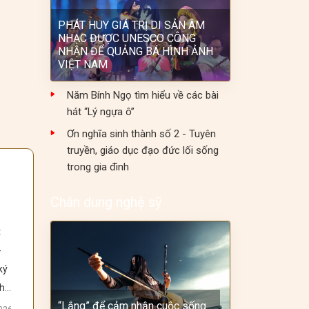
PHÁT HUY GIÁ TRỊ DI SẢN ÂM
NHẠC ĐƯỢC UNESCO CÔNG
NHẬN ĐỂ QUẢNG BÁ HÌNH ẢNH
VIỆT NAM
Năm Bính Ngọ tìm hiểu về các bài
hát “Lý ngựa ô”
Ơn nghĩa sinh thành số 2 - Tuyên
truyền, giáo dục đạo đức lối sống
trong gia đình
Chân dung nghệ sỹ
 
 
ý 
, 
“Lắng” để cảm nhận cuộc sống…