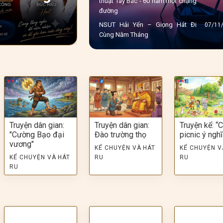
thuật Tây Bắc - 60 năm một chặng
Những Ông Bố
đường
NSUT Hải Yến – Giọng Hát Đi
07/11
Cùng Năm Tháng
Nghe Mai Diệu Ly hát Hà Nội
10/10
THẮM TÌNH HẬU GIANG
23/09
NSUT HUY HÙNG - GIỌNG HÁT
24/08
VÀNG
Truyện dân gian:
Truyện dân gian:
Truyện kể: “
"Cường Bạo đại
Đào trường thọ
picnic ý nghĩ
vương"
KỂ CHUYỆN VÀ HÁT
KỂ CHUYỆN V
KỂ CHUYỆN VÀ HÁT
RU
RU
RU