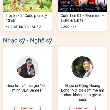
Truyện kể: “Cuộc picnic ý
Cuộc hẹn 01 - “Đam mê –
nghĩa”
sống & tồn tại”
KỂ CHUYỆN VÀ HÁT RU
CUỘC HẸN
Nhạc sỹ - Nghệ sỹ
Giao lưu với tác giả “Bình
Nhạc sĩ Đặng Hoàng
minh SEA Games”
Long- Với tôi đam mê âm
nhạc không bao giờ là
muộn
Xem thêm
Xem thêm