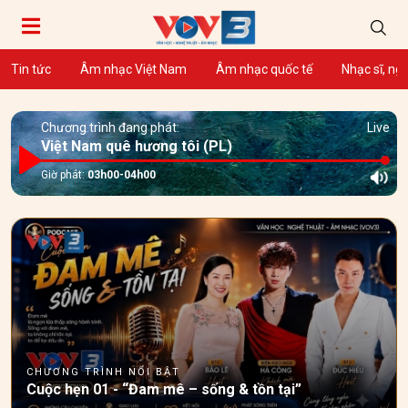
Tin tức
Âm nhạc Việt Nam
Âm nhạc quốc tế
Nhạc sĩ, ng
Chương trình đang phát:
Live
Việt Nam quê hương tôi (PL)
Giờ phát:
03h00-04h00
Cuộc hẹn 01 - “Đam mê – sống & tồn tại”