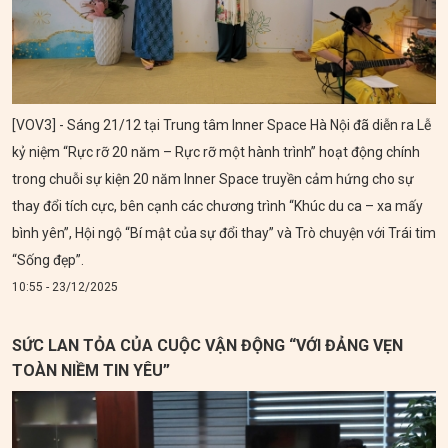
[VOV3] - Sáng 21/12 tại Trung tâm Inner Space Hà Nội đã diễn ra Lễ
kỷ niệm “Rực rỡ 20 năm – Rực rỡ một hành trình” hoạt động chính
trong chuỗi sự kiện 20 năm Inner Space truyền cảm hứng cho sự
thay đổi tích cực, bên cạnh các chương trình “Khúc du ca – xa mấy
bình yên”, Hội ngộ “Bí mật của sự đổi thay” và Trò chuyện với Trái tim
“Sống đẹp”.
10:55 - 23/12/2025
SỨC LAN TỎA CỦA CUỘC VẬN ĐỘNG “VỚI ĐẢNG VẸN
TOÀN NIỀM TIN YÊU”