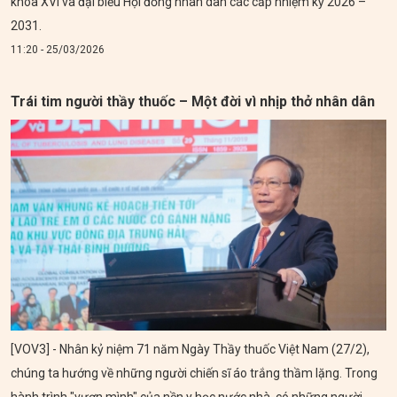
khóa XVI và đại biểu Hội đồng nhân dân các cấp nhiệm kỳ 2026 –
2031.
11:20 - 25/03/2026
Trái tim người thầy thuốc – Một đời vì nhịp thở nhân dân
[VOV3] - Nhân kỷ niệm 71 năm Ngày Thầy thuốc Việt Nam (27/2),
chúng ta hướng về những người chiến sĩ áo trắng thầm lặng. Trong
hành trình "vươn mình" của nền y học nước nhà, có những người