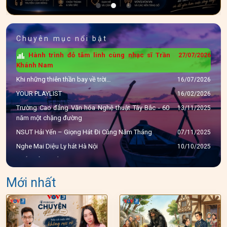
Chuyên mục nổi bật
Hành trình đỏ tâm linh cùng nhạc sĩ Trần
27/07/2026
Khánh Nam
Khi những thiên thần bay về trời…
16/07/2026
YOUR PLAYLIST
16/02/2026
Trường Cao đẳng Văn hóa Nghệ thuật Tây Bắc - 60
13/11/2025
năm một chặng đường
NSUT Hải Yến – Giọng Hát Đi Cùng Năm Tháng
07/11/2025
Nghe Mai Diệu Ly hát Hà Nội
10/10/2025
THẮM TÌNH HẬU GIANG
23/09/2025
NSUT HUY HÙNG - GIỌNG HÁT VÀNG
24/08/2025
Mới nhất