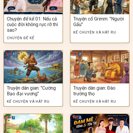
Chuyện để kể 01: Nếu cả
Truyện cổ Grimm: "Người
cuộc đời không rực rỡ thì
Gấu"
sao?
KỂ CHUYỆN VÀ HÁT RU
CHUYỆN ĐỂ KỂ
Truyện dân gian: "Cường
Truyện dân gian: Đào
Bạo đại vương"
trường thọ
KỂ CHUYỆN VÀ HÁT RU
KỂ CHUYỆN VÀ HÁT RU