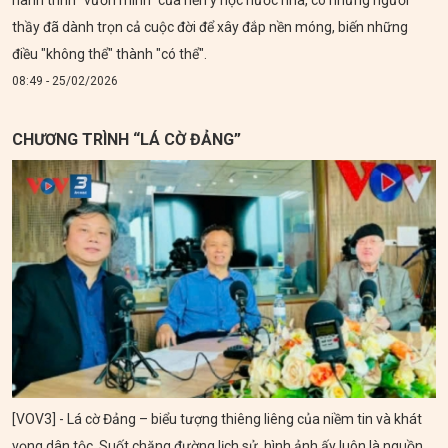
thầy đã dành trọn cả cuộc đời để xây đắp nền móng, biến những
điều "không thể" thành "có thể".
08:49 - 25/02/2026
CHƯƠNG TRÌNH “LÁ CỜ ĐẢNG”
[VOV3] - Lá cờ Đảng – biểu tượng thiêng liêng của niềm tin và khát
vọng dân tộc. Suốt chặng đường lịch sử, hình ảnh ấy luôn là nguồn