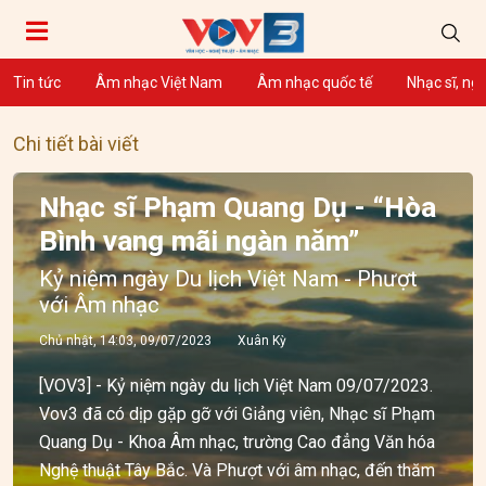
Tin tức
Âm nhạc Việt Nam
Âm nhạc quốc tế
Nhạc sĩ, ng
Chi tiết bài viết
Nhạc sĩ Phạm Quang Dụ - “Hòa
Bình vang mãi ngàn năm”
Kỷ niệm ngày Du lịch Việt Nam - Phượt
với Âm nhạc
Chủ nhật, 14:03, 09/07/2023
Xuân Kỳ
[VOV3] - Kỷ niệm ngày du lịch Việt Nam 09/07/2023.
Vov3 đã có dịp gặp gỡ với Giảng viên, Nhạc sĩ Phạm
Quang Dụ - Khoa Âm nhạc, trường Cao đẳng Văn hóa
Nghệ thuật Tây Bắc. Và Phượt với âm nhạc, đến thăm