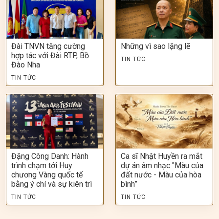
Đài TNVN tăng cường
Những vì sao lặng lẽ
hợp tác với Đài RTP, Bồ
TIN TỨC
Đào Nha
TIN TỨC
Đặng Công Danh: Hành
Ca sĩ Nhật Huyền ra mắt
trình chạm tới Huy
dự án âm nhạc "Màu của
chương Vàng quốc tế
đất nước - Màu của hòa
bằng ý chí và sự kiên trì
bình”
TIN TỨC
TIN TỨC