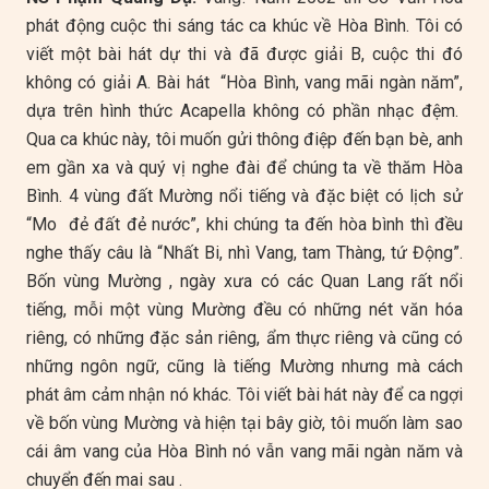
phát động cuộc thi sáng tác ca khúc về Hòa Bình. Tôi có
viết một bài hát dự thi và đã được giải B, cuộc thi đó
không có giải A. Bài hát “Hòa Bình, vang mãi ngàn năm”,
dựa trên hình thức Acapella không có phần nhạc đệm.
Qua ca khúc này, tôi muốn gửi thông điệp đến bạn bè, anh
em gần xa và quý vị nghe đài để chúng ta về thăm Hòa
Bình. 4 vùng đất Mường nổi tiếng và đặc biệt có lịch sử
“Mo đẻ đất đẻ nước”, khi chúng ta đến hòa bình thì đều
nghe thấy câu là “Nhất Bi, nhì Vang, tam Thàng, tứ Động”.
Bốn vùng Mường , ngày xưa có các Quan Lang rất nổi
tiếng, mỗi một vùng Mường đều có những nét văn hóa
riêng, có những đặc sản riêng, ẩm thực riêng và cũng có
những ngôn ngữ, cũng là tiếng Mường nhưng mà cách
phát âm cảm nhận nó khác. Tôi viết bài hát này để ca ngợi
về bốn vùng Mường và hiện tại bây giờ, tôi muốn làm sao
cái âm vang của Hòa Bình nó vẫn vang mãi ngàn năm và
chuyển đến mai sau .