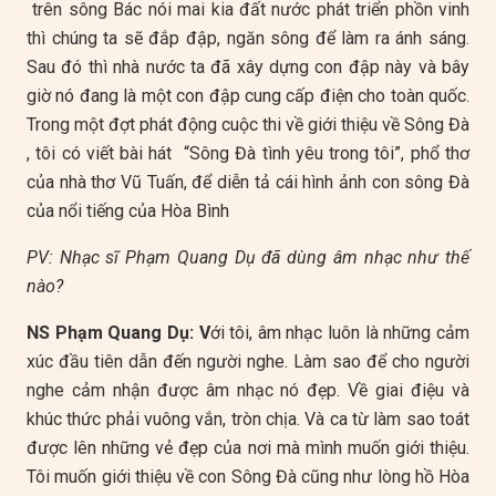
trên sông Bác nói mai kia đất nước phát triển phồn vinh
thì chúng ta sẽ đắp đập, ngăn sông để làm ra ánh sáng.
Sau đó thì nhà nước ta đã xây dựng con đập này và bây
giờ nó đang là một con đập cung cấp điện cho toàn quốc.
Trong một đợt phát động cuộc thi về giới thiệu về Sông Đà
, tôi có viết bài hát “Sông Đà tình yêu trong tôi”, phổ thơ
của nhà thơ Vũ Tuấn, để diễn tả cái hình ảnh con sông Đà
của nổi tiếng của Hòa Bình
PV: Nhạc sĩ Phạm Quang Dụ đã dùng âm nhạc như thế
nào?
NS Phạm Quang Dụ: V
ới tôi, âm nhạc luôn là những cảm
xúc đầu tiên dẫn đến người nghe. Làm sao để cho người
nghe cảm nhận được âm nhạc nó đẹp. Về giai điệu và
khúc thức phải vuông vắn, tròn chịa. Và ca từ làm sao toát
được lên những vẻ đẹp của nơi mà mình muốn giới thiệu.
Tôi muốn giới thiệu về con Sông Đà cũng như lòng hồ Hòa