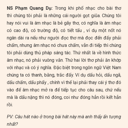
NS Phạm Quang Dụ:
Trong khi phổ nhạc cho bài thơ
thì chúng tôi phải là những cái người gọt giũa. Chúng tôi
hay nói vui là âm nhạc là bẻ gãy thơ, có nghĩa là âm nhạc
có cao độ, có trường độ, có tiết tấu , ví dụ một nốt nó
ngân dài ra nếu như người đọc thơ mà đọc đến đấy phải
chấm, nhưng âm nhạc nó chưa chấm, vẫn đi tiếp thì chúng
tôi phải dùng thủ pháp sáng tác. Thứ nhất là về hình thức
âm nhạc, nó phải vuông vắn. Thứ hai lời thơ phải ăn khớp
với nhạc và có ý nghĩa. Đặc biệt trong ngôn ngữ Việt Nam
chúng ta có thanh, bằng, trắc đấy. Ví dụ dấu hỏi, dấu ngã,
dấu chấm, dấu phẩy , chính vì thế lại phải thay cái ý thơ đó
vào để âm nhạc mở ra để tiếp tục cho câu sau, chứ nếu
mà là dấu nặng thì nó đóng, coi như đóng hẳn rồi kết hẳn
rồi.
PV: Câu hát nào ở trong bài hát này mà anh thấy ấn tượng
nhất?