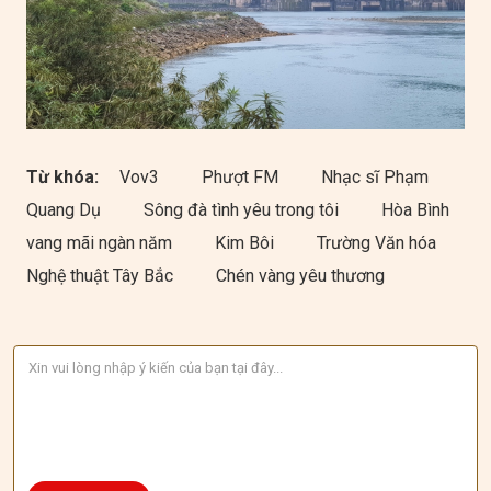
Từ khóa:
Vov3
Phượt FM
Nhạc sĩ Phạm
Quang Dụ
Sông đà tình yêu trong tôi
Hòa Bình
vang mãi ngàn năm
Kim Bôi
Trường Văn hóa
Nghệ thuật Tây Bắc
Chén vàng yêu thương