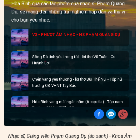
Hòa Bình qua các tác phẩm của nhạc sĩ Phạm Quang
Dụ, sẽ mang đến những trải nghiệm hấp dẫn và thú vị
cho bạn yêu nhạc.
V3 - PHƯỢT ÂM NHẠC - NS PHẠM QUANG DỤ
Sông Đà tình yêu trong tôi - lời thơ Vũ Tuấn - Cs
Huỳnh Lợi
Chén vàng yêu thương - lời thơ Bùi Thế Nụi - Tốp nữ
trường CĐ VHNT Tây Bắc
Hòa Bình vang mãi ngàn năm (Acapella) - Tốp nam
Trường CDVHNT Tây Bắc
Nhạc sĩ, Giảng viên Phạm Quang Dụ (áo xanh) - Khoa Âm