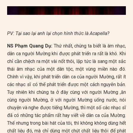
This
is
a
No compatible source was found for this media.
modal
PV: Tại sao lại anh lại chọn hình thức là Acapella?
window.
NS Phạm Quang Dụ:
Thứ nhất, chúng ta biết là âm nhạc,
dân ca người Mường khi được phát triển ra rất là khó. Khi
chỉ cần chệch ra một vài nốt thôi, lập tức là sang một sắc
thái âm nhạc của một dân tộc, một vùng miền nào đó.
Chính vì vậy, khi phát triển dân ca của người Mường, rất ít
các nhạc sĩ có thể phát triển được một cách nguyên bản.
Tuy nhiên khi chúng ta ở đây cùng với người Mường ,ăn
cùng người Mường, ở với người Mường uống nước, nói
chuyện và nghe được tiếng Mường, thì một số các nhạc sĩ
đã có những tác phẩm rất hay viết về dân ca của Mường.
Thế nhưng trong bài hát của tôi, thì không không dùng hết
chất liệu đó, mà chỉ dùng một chút chất liệu thôi để phát