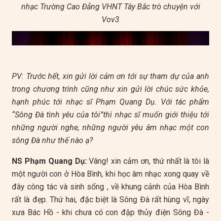
nhạc Trường Cao Đẳng VHNT Tây Bắc trò chuyện với
Vov3​​​​​
This
is
a
No compatible source was found for this media.
modal
PV: Trước hết, xin gửi lời cảm ơn tới sự tham dự của anh
window.
trong chương trình cũng như xin gửi lời chúc sức khỏe,
hạnh phúc tới nhạc sĩ Phạm Quang Dụ. Với tác phẩm
“Sông Đà tình yêu của tôi”thì nhạc sĩ muốn giới thiệu tới
những người nghe, những người yêu âm nhạc một con
sông Đà như thế nào ạ?
NS Phạm Quang Dụ:
Vâng! xin cảm ơn, thứ nhất là tôi là
một người con ở Hòa Bình, khi học âm nhạc xong quay về
đây công tác và sinh sống , về khung cảnh của Hòa Bình
rất là đẹp. Thứ hai, đặc biệt là Sông Đà rất hùng vĩ, ngày
xưa Bác Hồ - khi chưa có con đập thủy điện Sông Đà -