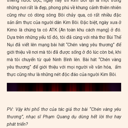
thiêng nước độc, ngày nay thì Kim Bôi lại là một trong
những nơi rất là đẹp, phong phú về khung cảnh thiên nhiên
cũng như có dòng sông Bôi chảy qua, có rất nhiều đặc
sản ẩm thực của người dân Kim Bôi. Đặc biệt, ngày xưa ở
Kimo là chúng ta có ATK (An toàn khu cách mạng) ở đó.
Dựa trên những yếu tố đó, tôi đã cùng với nhà thơ Bùi Thế
Nụi đã viết lên mạng bài hát “Chén vàng yêu thương” để
giới thiệu về nơi mà tôi đã được sống ở đó lúc còn bé, khi
mà tôi chuyển từ quê Ninh Bình lên. Bài hát “Chén vàng
yêu thương” để giới thiệu với mọi người về văn hóa, ẩm
thực cũng như là những nét độc đáo của người Kim Bôi.
This
is
a
No compatible source was found for this media.
modal
PV: Vậy khi phổ thơ của tác giả thơ bài “Chén vàng yêu
window.
thương”, nhạc sĩ Phạm Quang dụ dùng hết lời thơ hay
phát triển?