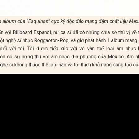
a album của “Esquinas” cực kỳ độc đáo mang đậm chất liệu Mex
 với Billboard Espanol, nữ ca sĩ đã có những chia sẻ thú vị về
n một nghệ sĩ nhạc Reggaeton-Pop, và giờ phát hành 1 album man
 đối với tôi. Tôi được tiếp xúc với vô vàn thể loại âm nhạc 
luôn có sự hứng thú với âm nhạc địa phương của Mexico. Âm n
nghệ sĩ không thuộc thể loại nào và tôi thích khả năng sáng tạo củ