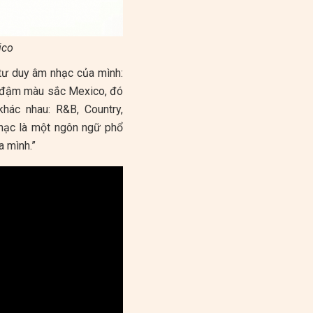
ico
 tư duy âm nhạc của mình:
g đậm màu sắc Mexico, đó
khác nhau: R&B, Country,
hạc là một ngôn ngữ phổ
a mình.”