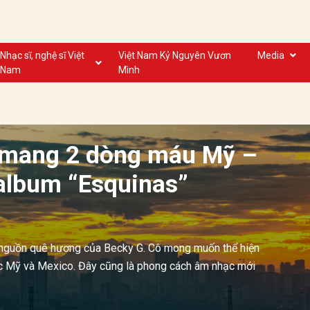
Nhạc sĩ, nghệ sĩ Việt
Việt Nam Kỷ Nguyên Vươn
Media
Nam
Mình
Nghệ sĩ biểu diễn VN
Dân ca
Nhạc sĩ VN
Nhạc mới
Nhạc sĩ, nghệ sĩ VOV
Nước ngoài
ĩ mang 2 dòng máu Mỹ –
album “Esquinas”
ội nguồn quê hương của Becky G. Cô mong muốn thể hiện
ạc Mỹ và Mexico. Đây cũng là phong cách âm nhạc mới