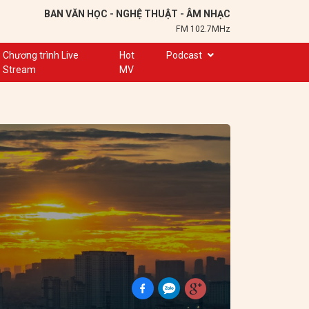
BAN VĂN HỌC - NGHỆ THUẬT - ÂM NHẠC
FM 102.7MHz
Chương trình Live
Hot
Podcast
Stream
MV
Trạm 102,7
Cuộc hẹn
Chuyện để kể
Ơn nghĩa sinh thành
Nơi lưu giữ hồn Việt
Đôi bạn văn chương
Hành trình sáng tạo
Kể chuyện và hát ru