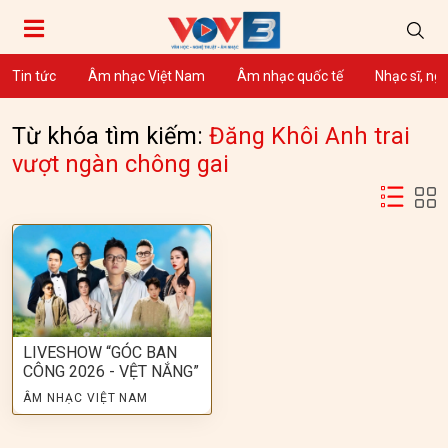
Tin tức
Âm nhạc Việt Nam
Âm nhạc quốc tế
Nhạc sĩ, ng
Từ khóa tìm kiếm:
Đăng Khôi Anh trai
vượt ngàn chông gai
LIVESHOW “GÓC BAN
CÔNG 2026 - VỆT NẮNG”
ÂM NHẠC VIỆT NAM