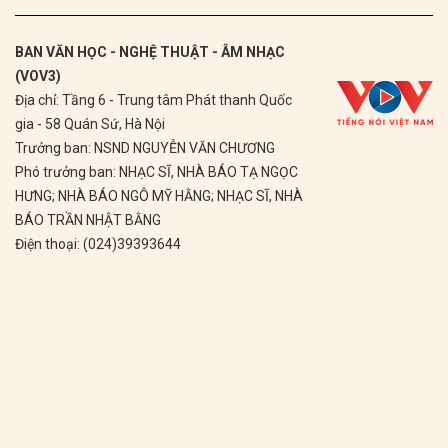
BAN VĂN HỌC - NGHỆ THUẬT - ÂM NHẠC
(VOV3)
Địa chỉ: Tầng 6 - Trung tâm Phát thanh Quốc
gia - 58 Quán Sứ, Hà Nội
Trưởng ban: NSND NGUYỄN VĂN CHƯƠNG
Phó trưởng ban: NHẠC SĨ, NHÀ BÁO TẠ NGỌC
HƯNG; NHÀ BÁO NGÔ MỸ HẰNG; NHẠC SĨ, NHÀ
BÁO TRẦN NHẬT BẰNG
Điện thoại: (024)39393644