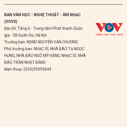
BAN VĂN HỌC - NGHỆ THUẬT - ÂM NHẠC
(VOV3)
Địa chỉ: Tầng 6 - Trung tâm Phát thanh Quốc
gia - 58 Quán Sứ, Hà Nội
Trưởng ban: NSND NGUYỄN VĂN CHƯƠNG
Phó trưởng ban: NHẠC SĨ, NHÀ BÁO TẠ NGỌC
HƯNG; NHÀ BÁO NGÔ MỸ HẰNG; NHẠC SĨ, NHÀ
BÁO TRẦN NHẬT BẰNG
Điện thoại: (024)39393644