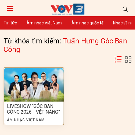
Tin tức
Âm nhạc Việt Nam
Âm nhạc quốc tế
Nhạc sĩ, ng
Từ khóa tìm kiếm:
Tuấn Hưng Góc Ban
Công
LIVESHOW “GÓC BAN
CÔNG 2026 - VỆT NẮNG”
ÂM NHẠC VIỆT NAM