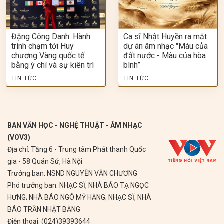
Đặng Công Danh: Hành
Ca sĩ Nhật Huyền ra mắt
trình chạm tới Huy
dự án âm nhạc "Màu của
chương Vàng quốc tế
đất nước - Màu của hòa
bằng ý chí và sự kiên trì
bình”
TIN TỨC
TIN TỨC
BAN VĂN HỌC - NGHỆ THUẬT - ÂM NHẠC
(VOV3)
Địa chỉ: Tầng 6 - Trung tâm Phát thanh Quốc
gia - 58 Quán Sứ, Hà Nội
Trưởng ban: NSND NGUYỄN VĂN CHƯƠNG
Phó trưởng ban: NHẠC SĨ, NHÀ BÁO TẠ NGỌC
HƯNG; NHÀ BÁO NGÔ MỸ HẰNG; NHẠC SĨ, NHÀ
BÁO TRẦN NHẬT BẰNG
Điện thoại: (024)39393644