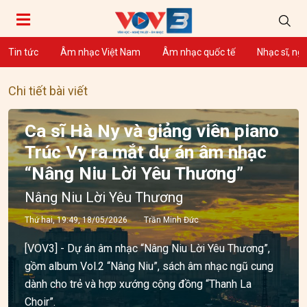
Tin tức
Âm nhạc Việt Nam
Âm nhạc quốc tế
Nhạc sĩ, ng
Chi tiết bài viết
Ca sĩ Hà Ny và giảng viên piano
Trúc Vy ra mắt dự án âm nhạc
“Nâng Niu Lời Yêu Thương”
Nâng Niu Lời Yêu Thương
Thứ hai, 19:49, 18/05/2026
Trần Minh Đức
[VOV3] - Dự án âm nhạc “Nâng Niu Lời Yêu Thương”,
gồm album Vol.2 “Nâng Niu”, sách âm nhạc ngũ cung
dành cho trẻ và hợp xướng cộng đồng “Thanh La
Choir”.