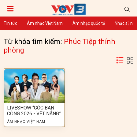
Tin tức
Âm nhạc Việt Nam
Âm nhạc quốc tế
Nhạc sĩ, ng
Từ khóa tìm kiếm:
Phúc Tiệp thính
phòng
LIVESHOW “GÓC BAN
CÔNG 2026 - VỆT NẮNG”
ÂM NHẠC VIỆT NAM