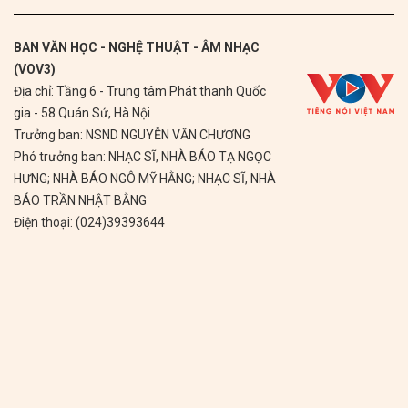
BAN VĂN HỌC - NGHỆ THUẬT - ÂM NHẠC
(VOV3)
Địa chỉ: Tầng 6 - Trung tâm Phát thanh Quốc
gia - 58 Quán Sứ, Hà Nội
Trưởng ban: NSND NGUYỄN VĂN CHƯƠNG
Phó trưởng ban: NHẠC SĨ, NHÀ BÁO TẠ NGỌC
HƯNG; NHÀ BÁO NGÔ MỸ HẰNG; NHẠC SĨ, NHÀ
BÁO TRẦN NHẬT BẰNG
Điện thoại: (024)39393644