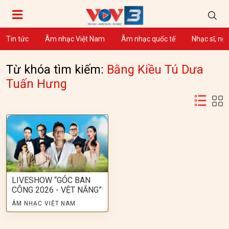
Tin tức
Âm nhạc Việt Nam
Âm nhạc quốc tế
Nhạc sĩ, ng
Từ khóa tìm kiếm:
Bằng Kiều Tú Dưa
Tuấn Hưng
LIVESHOW “GÓC BAN
CÔNG 2026 - VỆT NẮNG”
ÂM NHẠC VIỆT NAM