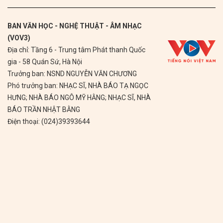
BAN VĂN HỌC - NGHỆ THUẬT - ÂM NHẠC
(VOV3)
Địa chỉ: Tầng 6 - Trung tâm Phát thanh Quốc
gia - 58 Quán Sứ, Hà Nội
Trưởng ban: NSND NGUYỄN VĂN CHƯƠNG
Phó trưởng ban: NHẠC SĨ, NHÀ BÁO TẠ NGỌC
HƯNG; NHÀ BÁO NGÔ MỸ HẰNG; NHẠC SĨ, NHÀ
BÁO TRẦN NHẬT BẰNG
Điện thoại: (024)39393644