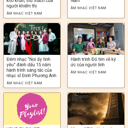
khó khăn, thử thách của
Nam
người khiếm thị
ÂM NHẠC VIỆT NAM
ÂM NHẠC VIỆT NAM
Đêm nhạc “Nơi ấy tình
Hành trình Đỏ tìm về ký
yêu” đánh dấu 15 năm
ức của người lính
hành trình sáng tác của
ÂM NHẠC VIỆT NAM
nhạc sĩ Đinh Phương Anh
ÂM NHẠC VIỆT NAM