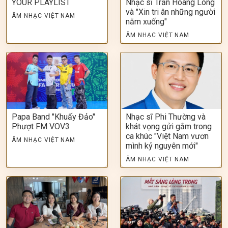
YOUR PLAYLIST
Nhạc sĩ Trần Hoàng Long
và "Xin tri ân những người
ÂM NHẠC VIỆT NAM
nằm xuống"
ÂM NHẠC VIỆT NAM
Papa Band "Khuấy Đảo"
Nhạc sĩ Phi Thường và
Phượt FM VOV3
khát vọng gửi gắm trong
ca khúc "Việt Nam vươn
ÂM NHẠC VIỆT NAM
mình kỷ nguyên mới"
ÂM NHẠC VIỆT NAM