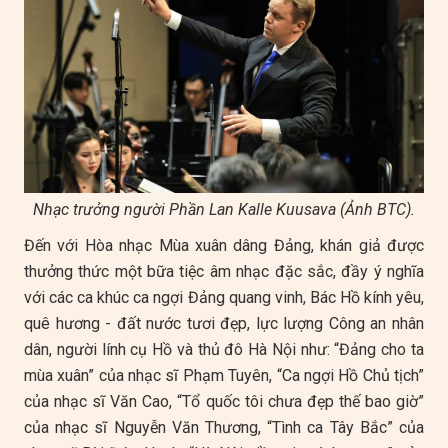
Nhạc trưởng người Phần Lan Kalle Kuusava (Ảnh BTC).
Đến với Hòa nhạc Mùa xuân dâng Đảng, khán giả được
thưởng thức một bữa tiệc âm nhạc đặc sắc, đầy ý nghĩa
với các ca khúc ca ngợi Đảng quang vinh, Bác Hồ kính yêu,
quê hương - đất nước tươi đẹp, lực lượng Công an nhân
dân, người lính cụ Hồ và thủ đô Hà Nội như: “Đảng cho ta
mùa xuân” của nhạc sĩ Phạm Tuyên, “Ca ngợi Hồ Chủ tịch”
của nhạc sĩ Văn Cao, “Tổ quốc tôi chưa đẹp thế bao giờ”
của nhạc sĩ Nguyễn Văn Thương, “Tình ca Tây Bắc” của