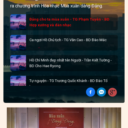
ra chương trình Hòa nhạc Mùa xuân dâng Đảng.
Đảng cho ta mùa xuân - TG Phạm Tuyên - BD
Hợp xướng và dàn nhạc
Ca ngợi Hồ Chủ tịch - TG Văn Cao - BD Đào Mác
Hồ Chí Minh đẹp nhất tên Người - Trần Kiết Tường -
BD Cho Hae Ryong
Tự nguyện - TG Trương Quốc Khánh - BD Đào Tố
Loan
Tiếng hát giữa rừng Pắc Pó - TG Nguyễn Tài Tuệ - BD
Ngô Hương Diệp
Vì nhân dân quên mình, tuổi trẻ thế hệ Bác Hồ - TG
Doãn Quang Khải, Triều Dương - BD Tốp ca, dàn