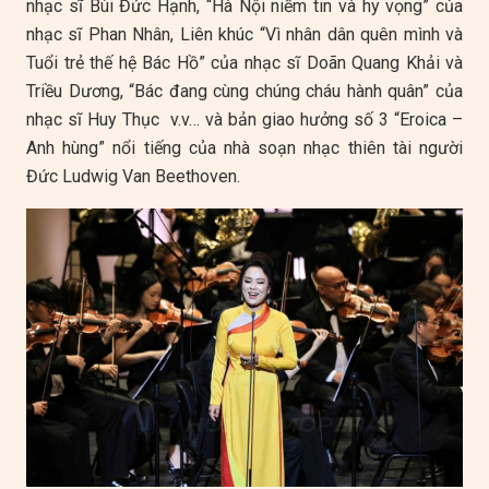
nhạc sĩ Bùi Đức Hạnh, “Hà Nội niềm tin và hy vọng” của
nhạc sĩ Phan Nhân, Liên khúc “Vì nhân dân quên mình và
Tuổi trẻ thế hệ Bác Hồ” của nhạc sĩ Doãn Quang Khải và
Triều Dương, “Bác đang cùng chúng cháu hành quân” của
nhạc sĩ Huy Thục v.v… và bản giao hưởng số 3 “Eroica –
Anh hùng” nổi tiếng của nhà soạn nhạc thiên tài người
Đức Ludwig Van Beethoven.