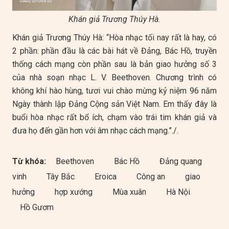
Khán giả Trương Thúy Hà.
Khán giả Trương Thúy Hà: “Hòa nhạc tối nay rất là hay, có
2 phần: phần đầu là các bài hát về Đảng, Bác Hồ, truyền
thống cách mạng còn phần sau là bản giao hưởng số 3
của nhà soạn nhạc L. V. Beethoven. Chương trình có
không khí hào hùng, tươi vui chào mừng kỷ niệm 96 năm
Ngày thành lập Đảng Cộng sản Việt Nam. Em thấy đây là
buổi hòa nhạc rất bổ ích, chạm vào trái tim khán giả và
đưa họ đến gần hơn với âm nhạc cách mạng.”./.
Từ khóa:
Beethoven
Bác Hồ
Đảng quang
vinh
Tây Bắc
Eroica
Công an
giao
hưởng
hợp xướng
Mùa xuân
Hà Nội
Hồ Gươm