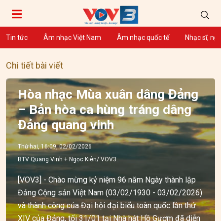
Tin tức
Âm nhạc Việt Nam
Âm nhạc quốc tế
Nhạc sĩ, ng
Chi tiết bài viết
Hòa nhạc Mùa xuân dâng Đảng
– Bản hòa ca hùng tráng dâng
Đảng quang vinh
Thứ hai, 16:09, 02/02/2026
BTV Quang Vinh + Ngọc Kiên/ VOV3.
[VOV3] - Chào mừng kỷ niệm 96 năm Ngày thành lập
Đảng Cộng sản Việt Nam (03/02/1930 - 03/02/2026)
và thành công của Đại hội đại biểu toàn quốc lần thứ
XIV của Đảng, tối 31/01 tại Nhà hát Hồ Gươm đã diễn