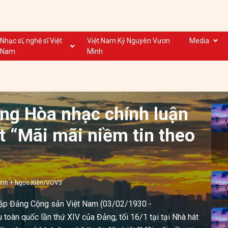
Nhạc sĩ, nghệ sĩ Việt
Việt Nam Kỷ Nguyên Vươn
Media
Nam
Mình
Nghệ sĩ biểu diễn VN
Dân ca
Nhạc sĩ VN
Nhạc mới
Nhạc sĩ, nghệ sĩ VOV
Nước ngoài
áng Hòa nhạc chính luận
t “Mãi mãi niềm tin theo
inh + Ngọc KIên/VOV3
lập Đảng Cộng sản Việt Nam (03/02/1930 -
toàn quốc lần thứ XIV của Đảng, tối 16/1 tại tại Nhà hát