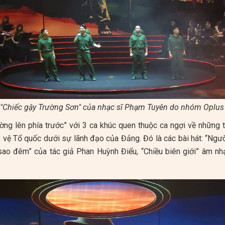
 "Chiếc gậy Trường Sơn" của nhạc sĩ Phạm Tuyên do nhóm Oplus t
ờng lên phía trước” với 3 ca khúc quen thuộc ca ngợi về những 
 vệ Tổ quốc dưới sự lãnh đạo của Đảng. Đó là các bài hát: “Ngườ
ao đêm” của tác giả Phan Huỳnh Điểu, “Chiều biên giới” âm nhạc