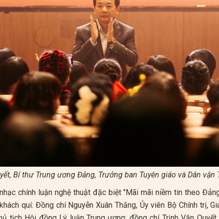
yết, Bí thư Trung ương Đảng, Trưởng ban Tuyên giáo và Dân vận
nhạc chính luận nghệ thuật đặc biệt "Mãi mãi niềm tin theo Đản
 khách quí: Đồng chí Nguyễn Xuân Thắng, Ủy viên Bộ Chính trị, G
hủ tịch Hội đồng Lý luận Trung ương; đồng chí Trịnh Văn Quyết,