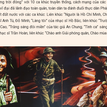
ng trời đông” với 10 ca khúc truyền thống, cách mạng của các n
vĩ đại đã lãnh đạo toàn quân, toàn dân ta đánh đuổi thực dân Phá
hất đất nước với các ca khúc: Liên khúc “Người là Hồ Chí Minh,
ĩ Anh Tú, Đỗ Minh; “Làng tôi” của nhạc sĩ Hồ Bắc; liên khúc “Trư
Cao; “Trăng sáng đôi miền” của tác giả An Chung; “Tình ca” sáng
nhạc sĩ Trần Hoàn; liên khúc “Chào anh Giải phóng quân, Chào mù