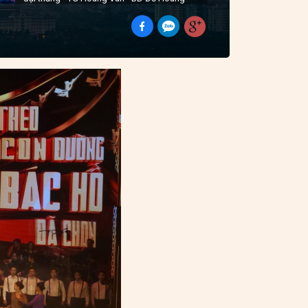
Hiệp, Viết Danh và tốp ca
Những ánh sao đêm - ST Phan Huỳnh Điểu -
BD NSUT Đăng Dương
Rạng ngời Việt Nam - ST Nguyễn Tiến Đức -
BD Oplus, tốp ca Besinger, Phong Windy.
Việt Nam ơi Mùa xuân đến rồi - ST Huy Du -
BD tốp ca nam nữ, Phong Windy, Besinger.