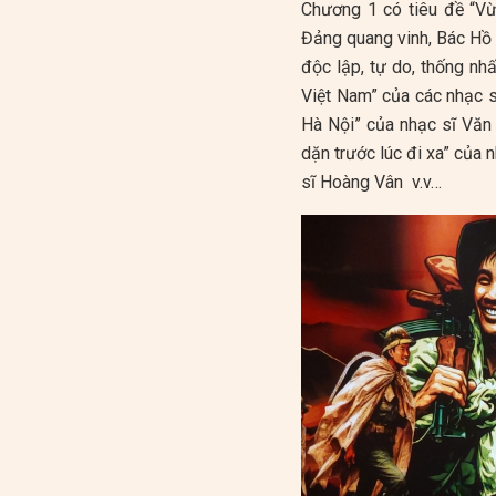
Chương 1 có tiêu đề “Vừ
Đảng quang vinh, Bác Hồ 
độc lập, tự do, thống n
Việt Nam” của các nhạc s
Hà Nội” của nhạc sĩ Văn 
dặn trước lúc đi xa” của 
sĩ Hoàng Vân v.v…