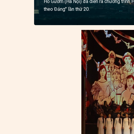
Hồ Gươm (Hà Nội) đã diễn ra chương trình H
theo Đảng" lần thứ 20.