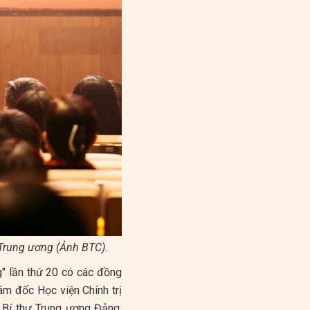
 Trung ương (Ảnh BTC).
g" lần thứ 20 có các đồng
iám đốc Học viện Chính trị
 Bí thư Trung ương Đảng,