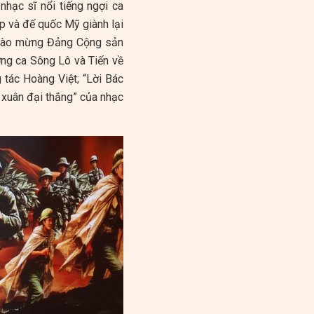
hạc sĩ nổi tiếng ngợi ca
p và đế quốc Mỹ giành lại
 Chào mừng Đảng Cộng sản
ờng ca Sông Lô và Tiến về
 tác Hoàng Việt; “Lời Bác
a xuân đại thắng” của nhạc