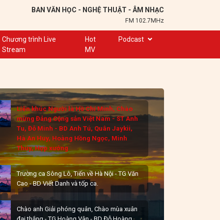
BAN VĂN HỌC - NGHỆ THUẬT - ÂM NHẠC
FM 102.7MHz
Chương trình Live
Hot
Podcast
Stream
MV
Trạm 102,7
Cuộc hẹn
Chuyện để kể
Liên khúc Người là Hồ Chí Minh, Chào
Ơn nghĩa sinh thành
mừng Đảng Cộng sản Việt Nam - ST Anh
Nơi lưu giữ hồn Việt
Tu, Đỗ Minh - BD Anh Tú, Quân Jaykii,
Hà An Huy, Hoàng Hồng Ngọc, Minh
Đôi bạn văn chương
Thúy, Hợp xướng
Hành trình sáng tạo
Trường ca Sông Lô, Tiến về Hà Nội - TG Văn
Kể chuyện và hát ru
Cao - BD Viết Danh và tốp ca.
Chào anh Giải phóng quân, Chào mùa xuân
đại thắng - TG Hoàng Vân - BD Đỗ Hoàng