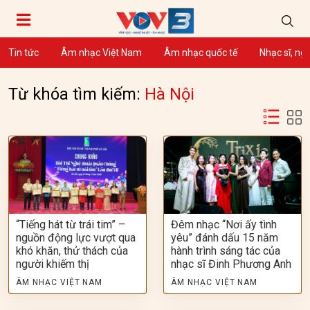
Tin tức
Âm nhạc Việt Nam
Âm nhạc quốc tế
Nhạc sĩ, ng
Từ khóa tìm kiếm:
Hà Nội
“Tiếng hát từ trái tim” –
Đêm nhạc “Nơi ấy tình
nguồn động lực vượt qua
yêu” đánh dấu 15 năm
khó khăn, thử thách của
hành trình sáng tác của
người khiếm thị
nhạc sĩ Đinh Phương Anh
ÂM NHẠC VIỆT NAM
ÂM NHẠC VIỆT NAM