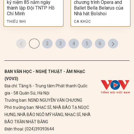
kỷ niệm 85 năm ngày
chương trình Opera and
thành lập Đội TNTP Hồ
Ballet Bella Belarus của
Chí Minh
Nhà hát Bolshoi
THIẾU NHI
CA KHÚC
1
2
3
4
5
6
BAN VĂN HỌC - NGHỆ THUẬT - ÂM NHẠC
(VOV3)
Địa chỉ: Tầng 6 - Trung tâm Phát thanh Quốc
gia - 58 Quán Sứ, Hà Nội
Trưởng ban: NSND NGUYỄN VĂN CHƯƠNG
Phó trưởng ban: NHẠC SĨ, NHÀ BÁO TẠ NGỌC
HƯNG; NHÀ BÁO NGÔ MỸ HẰNG; NHẠC SĨ, NHÀ
BÁO TRẦN NHẬT BẰNG
Điện thoại: (024)39393644