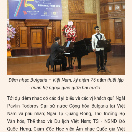
“String Quartet N.2 - Lyubomir Pipkov - BD Vũ Khánh
Linh (violin), Tạ Khánh Linh (violin), Khúc Văn Khoa
(viola), Bùi Hà Miên (cello).
Đêm nhạc Bulgaria – Việt Nam, kỷ niệm 75 năm thiết lập
quan hệ ngoại giao giữa hai nước.
Tới dự đêm nhạc có các đại biểu và các vị khách quí: Ngài
Pavlin Todorov Đại sử nước Cộng hòa Bulgaria tại Việt
Nam và phu nhân; Ngài Tạ Quang Đông, Thứ trưởng Bộ
Văn hóa, Thể thao và Du lịch Việt Nam; TS - NSND Đỗ
Quốc Hưng, Giám đốc Học viện Âm nhạc Quốc gia Việt