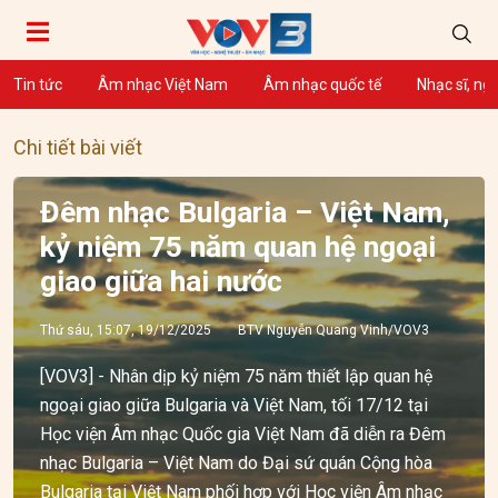
Tin tức
Âm nhạc Việt Nam
Âm nhạc quốc tế
Nhạc sĩ, ng
Chi tiết bài viết
Đêm nhạc Bulgaria – Việt Nam,
kỷ niệm 75 năm quan hệ ngoại
giao giữa hai nước
Thứ sáu, 15:07, 19/12/2025
BTV Nguyễn Quang Vinh/VOV3
[VOV3] - Nhân dịp kỷ niệm 75 năm thiết lập quan hệ
ngoại giao giữa Bulgaria và Việt Nam, tối 17/12 tại
Học viện Âm nhạc Quốc gia Việt Nam đã diễn ra Đêm
nhạc Bulgaria – Việt Nam do Đại sứ quán Cộng hòa
Bulgaria tại Việt Nam phối hợp với Học viện Âm nhạc