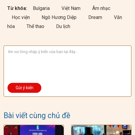
Từ khóa:
Bulgaria
Việt Nam
Âm nhạc
Học viện
Ngô Hương Diệp
Dream
Văn
hóa
Thể thao
Du lịch
Bài viết cùng chủ đề