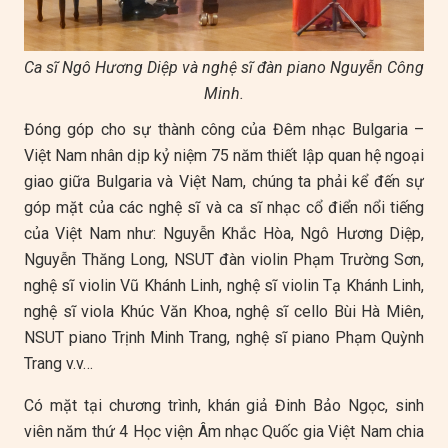
Ca sĩ Ngô Hương Diệp và nghệ sĩ đàn piano Nguyễn Công
Minh.
Đóng góp cho sự thành công của Đêm nhạc Bulgaria –
Việt Nam nhân dịp kỷ niệm 75 năm thiết lập quan hệ ngoại
giao giữa Bulgaria và Việt Nam, chúng ta phải kể đến sự
góp mặt của các nghệ sĩ và ca sĩ nhạc cổ điển nổi tiếng
của Việt Nam như: Nguyễn Khắc Hòa, Ngô Hương Diệp,
Nguyễn Thăng Long, NSUT đàn violin Phạm Trường Sơn,
nghệ sĩ violin Vũ Khánh Linh, nghệ sĩ violin Tạ Khánh Linh,
nghệ sĩ viola Khúc Văn Khoa, nghệ sĩ cello Bùi Hà Miên,
NSUT piano Trịnh Minh Trang, nghệ sĩ piano Phạm Quỳnh
Trang v.v…
Có mặt tại chương trình, khán giả Đinh Bảo Ngọc, sinh
viên năm thứ 4 Học viện Âm nhạc Quốc gia Việt Nam chia