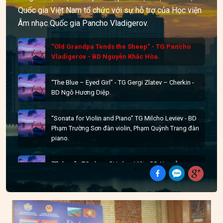
Quốc gia Việt Nam tổ chức với sự hỗ trợ của Học viện
Âm nhạc Quốc gia Pancho Vladigerov.
“Old Grandpa Tends the Sheep” - TG Pancho
Vladigerov - BD Nguyễn Khắc Hòa.
“The Blue – Eyed Girl” - TG Gergi Zlatev – Cherkin -
BD Ngô Hương Diệp.
“Sonata for Violin and Piano” TG Milcho Leviev - BD
Phạm Trường Sơn đàn violin, Phạm Quỳnh Trang đàn
piano.
“Tình ca” - TG nhạc sĩ Hoàng Việt - BD Nguyễn
Thăng Long.
“Sẽ về Thủ đô” - TG nhạc sĩ Huy Du - BD Nguyễn
Thăng Long.