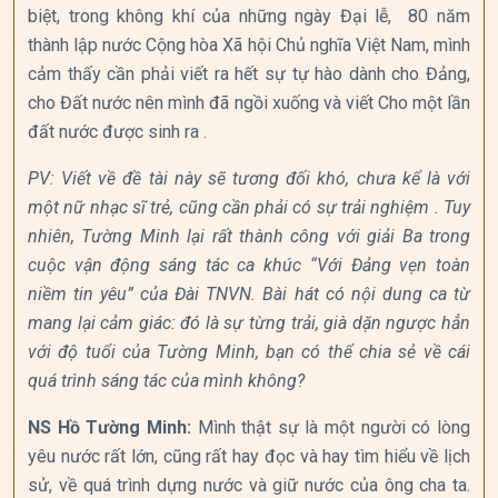
biệt, trong không khí của những ngày Đại lễ, 80 năm
thành lập nước Cộng hòa Xã hội Chủ nghĩa Việt Nam, mình
cảm thấy cần phải viết ra hết sự tự hào dành cho Đảng,
cho Đất nước nên mình đã ngồi xuống và viết Cho một lần
đất nước được sinh ra .
PV: Viết về đề tài này sẽ tương đối khó, chưa kể là với
một nữ nhạc sĩ trẻ, cũng cần phải có sự trải nghiệm . Tuy
nhiên, Tường Minh lại rất thành công với giải Ba trong
cuộc vận động sáng tác ca khúc “Với Đảng vẹn toàn
niềm tin yêu” của Đài TNVN. Bài hát có nội dung ca từ
mang lại cảm giác: đó là sự từng trải, già dặn ngược hẳn
với độ tuổi của Tường Minh, bạn có thể chia sẻ về cái
quá trình sáng tác của mình không?
NS Hồ Tường Minh:
Mình thật sự là một người có lòng
yêu nước rất lớn, cũng rất hay đọc và hay tìm hiểu về lịch
sử, về quá trình dựng nước và giữ nước của ông cha ta.