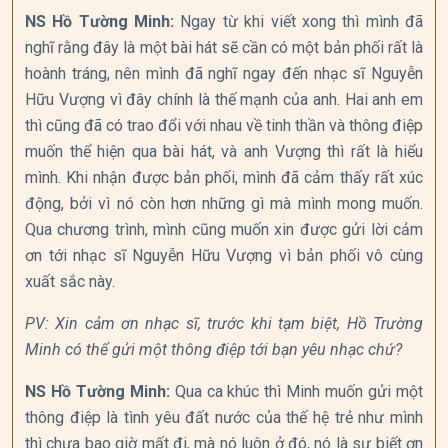
NS Hồ Tường Minh:
Ngay từ khi viết xong thì mình đã
nghĩ rằng đây là một bài hát sẽ cần có một bản phối rất là
hoành tráng, nên mình đã nghĩ ngay đến nhạc sĩ Nguyễn
Hữu Vượng vì đây chính là thế mạnh của anh. Hai anh em
thì cũng đã có trao đổi với nhau về tinh thần và thông điệp
muốn thể hiện qua bài hát, và anh Vượng thì rất là hiểu
mình. Khi nhận được bản phối, mình đã cảm thấy rất xúc
động, bởi vì nó còn hơn những gì mà mình mong muốn.
Qua chương trình, mình cũng muốn xin được gửi lời cảm
ơn tới nhạc sĩ Nguyễn Hữu Vượng vì bản phối vô cùng
xuất sắc này.
PV: Xin cảm ơn nhạc sĩ, trước khi tạm biệt, Hồ Trường
Minh có thể gửi một thông điệp tới bạn yêu nhạc chứ?
NS Hồ Tường Minh:
Qua ca khúc thì Minh muốn gửi một
thông điệp là tình yêu đất nước của thế hệ trẻ như mình
thì chưa bao giờ mất đi, mà nó luôn ở đó, nó là sự biết ơn