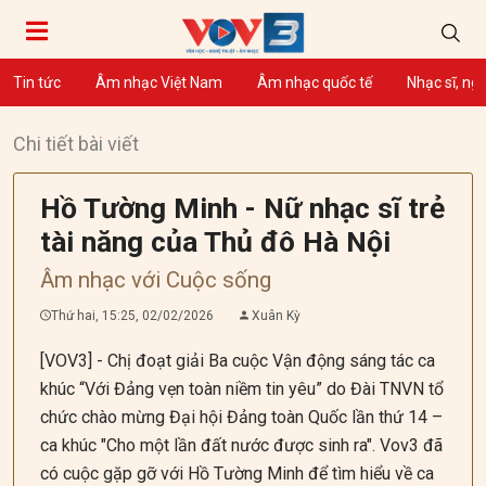
Tin tức
Âm nhạc Việt Nam
Âm nhạc quốc tế
Nhạc sĩ, ng
Chi tiết bài viết
Hồ Tường Minh - Nữ nhạc sĩ trẻ
tài năng của Thủ đô Hà Nội
Âm nhạc với Cuộc sống
Thứ hai, 15:25, 02/02/2026
Xuân Kỳ
[VOV3] - Chị đoạt giải Ba cuộc Vận động sáng tác ca
khúc “Với Đảng vẹn toàn niềm tin yêu” do Đài TNVN tổ
chức chào mừng Đại hội Đảng toàn Quốc lần thứ 14 –
ca khúc "Cho một lần đất nước được sinh ra". Vov3 đã
có cuộc gặp gỡ với Hồ Tường Minh để tìm hiểu về ca