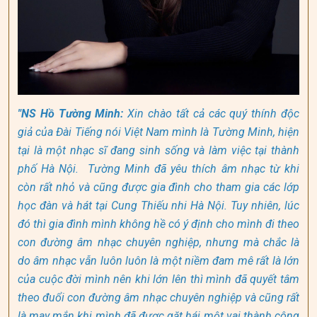
"NS Hồ Tường Minh:
Xin chào tất cả các quý thính độc
giả của Đài Tiếng nói Việt Nam mình là Tường Minh, hiện
tại là một nhạc sĩ đang sinh sống và làm việc tại thành
phố Hà Nội. Tường Minh đã yêu thích âm nhạc từ khi
còn rất nhỏ và cũng được gia đình cho tham gia các lớp
học đàn và hát tại Cung Thiếu nhi Hà Nội. Tuy nhiên, lúc
đó thì gia đình mình không hề có ý định cho mình đi theo
con đường âm nhạc chuyên nghiệp, nhưng mà chắc là
do âm nhạc vẫn luôn luôn là một niềm đam mê rất là lớn
của cuộc đời mình nên khi lớn lên thì mình đã quyết tâm
theo đuổi con đường âm nhạc chuyên nghiệp và cũng rất
là may mắn khi mình đã được gặt hái một vai thành công