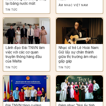
lại bằng nước mắt
ÂM NHẠC VIỆT NAM
TIN TỨC
Lãnh đạo Đài TNVN làm
Nhạc sĩ trẻ Lê Hoài Nam:
việc với các cơ quan
Giữ lấy sự chân thành
truyền thông hàng đầu
giữa thị trường âm nhạc
của Malta
gấp gáp
TIN TỨC
TIN TỨC
Đài TNVN tăng cường
Đêm nhạc “Nơi ấy tình