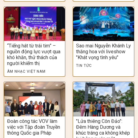
“Tiếng hát từ trái tim” –
Sao mai Nguyễn Khánh Ly
nguồn động lực vượt qua
thăng hoa với liveshow
khó khăn, thử thách của
"Khát vọng tình yêu"
người khiếm thị
TIN TỨC
ÂM NHẠC VIỆT NAM
Đoàn công tác VOV làm
"Lửa thiêng Côn Đảo":
việc với Tập đoàn Truyền
Đêm Hàng Dương và
thông Quốc gia Pháp
khúc tráng ca không khép