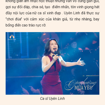
không gian âm nhạc học thuật nhưng vẫn vô cùng gần gũi,
gợi sự đối đáp, chia sẻ, tạo điểm nhấn, tôn vinh giọng hát
đầy nội lực của nữ ca sĩ xinh đẹp . Uyên Linh đã thực sự
"chơi đùa" với cảm xúc của khán giả, từ nhẹ nhàng, bay
bổng đến cao trào rực rỡ.
Ca sĩ Uyên Linh