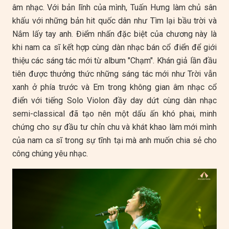
âm nhạc. Với bản lĩnh của mình, Tuấn Hưng làm chủ sân
khấu với những bản hit quốc dân như Tìm lại bầu trời và
Nắm lấy tay anh. Điểm nhấn đặc biệt của chương này là
khi nam ca sĩ kết hợp cùng dàn nhạc bán cổ điển để giới
thiệu các sáng tác mới từ album "Chạm". Khán giả lần đầu
tiên được thưởng thức những sáng tác mới như Trời vẫn
xanh ở phía trước và Em trong không gian âm nhạc cổ
điển với tiếng Solo Violon đầy day dứt cùng dàn nhạc
semi-classical đã tạo nên một dấu ấn khó phai, minh
chứng cho sự đầu tư chỉn chu và khát khao làm mới mình
của nam ca sĩ trong sự tĩnh tại mà anh muốn chia sẻ cho
công chúng yêu nhạc.