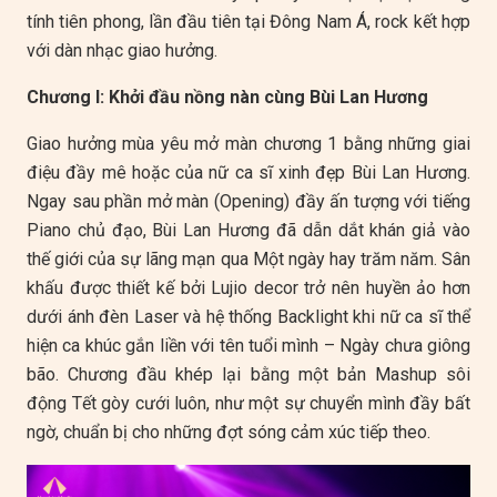
tính tiên phong, lần đầu tiên tại Đông Nam Á, rock kết hợp
với dàn nhạc giao hưởng.
Chương I: Khởi đầu nồng nàn cùng Bùi Lan Hương
Giao hưởng mùa yêu mở màn chương 1 bằng những giai
điệu đầy mê hoặc của nữ ca sĩ xinh đẹp Bùi Lan Hương.
Ngay sau phần mở màn (Opening) đầy ấn tượng với tiếng
Piano chủ đạo, Bùi Lan Hương đã dẫn dắt khán giả vào
thế giới của sự lãng mạn qua Một ngày hay trăm năm. Sân
khấu được thiết kế bởi Lujio decor trở nên huyền ảo hơn
dưới ánh đèn Laser và hệ thống Backlight khi nữ ca sĩ thể
hiện ca khúc gắn liền với tên tuổi mình – Ngày chưa giông
bão. Chương đầu khép lại bằng một bản Mashup sôi
động Tết gòy cưới luôn, như một sự chuyển mình đầy bất
ngờ, chuẩn bị cho những đợt sóng cảm xúc tiếp theo.