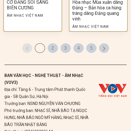
CỜ ĐẢNG SOI SÁNG
Hòa nhạc Mùa xuân dâng
BIÊN CƯƠNG
Đảng – Bản hòa ca hùng
tráng dâng Đảng quang
ÂM NHẠC VIỆT NAM
vinh
ÂM NHẠC VIỆT NAM
1
2
3
4
5
BAN VĂN HỌC - NGHỆ THUẬT - ÂM NHẠC
(VOV3)
Địa chỉ: Tầng 6 - Trung tâm Phát thanh Quốc
gia - 58 Quán Sứ, Hà Nội
Trưởng ban: NSND NGUYỄN VĂN CHƯƠNG
Phó trưởng ban: NHẠC SĨ, NHÀ BÁO TẠ NGỌC
HƯNG; NHÀ BÁO NGÔ MỸ HẰNG; NHẠC SĨ, NHÀ
BÁO TRẦN NHẬT BẰNG