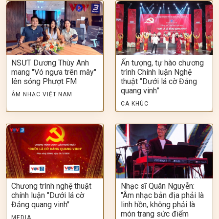
NSƯT Dương Thùy Anh
Ấn tượng, tự hào chương
mang "Vó ngựa trên mây"
trình Chính luận Nghệ
lên sóng Phượt FM
thuật “Dưới lá cờ Đảng
quang vinh”
ÂM NHẠC VIỆT NAM
CA KHÚC
Chương trình nghệ thuật
Nhạc sĩ Quân Nguyễn:
chính luận "Dưới lá cờ
"Âm nhạc bản địa phải là
Đảng quang vinh"
linh hồn, không phải là
món trang sức điểm
MEDIA