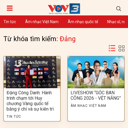
Tin tức
Âm nhạc Việt Nam
Âm nhạc quốc tế
Nhạc sĩ, ng
Từ khóa tìm kiếm:
Đảng
Đặng Công Danh: Hành
LIVESHOW “GÓC BAN
trình chạm tới Huy
CÔNG 2026 - VỆT NẮNG”
chương Vàng quốc tế
ÂM NHẠC VIỆT NAM
bằng ý chí và sự kiên trì
TIN TỨC