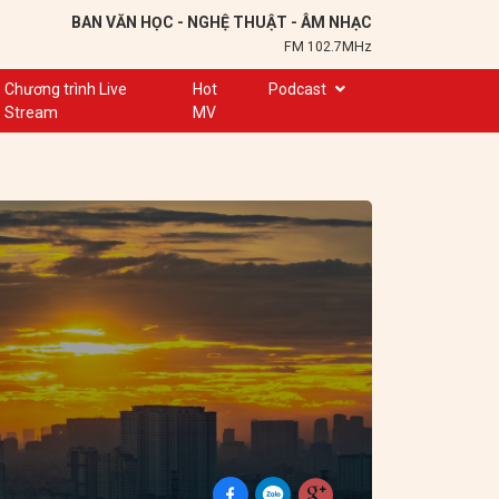
BAN VĂN HỌC - NGHỆ THUẬT - ÂM NHẠC
FM 102.7MHz
Chương trình Live
Hot
Podcast
Stream
MV
Trạm 102,7
Cuộc hẹn
Chuyện để kể
Ơn nghĩa sinh thành
Nơi lưu giữ hồn Việt
Đôi bạn văn chương
Hành trình sáng tạo
Kể chuyện và hát ru