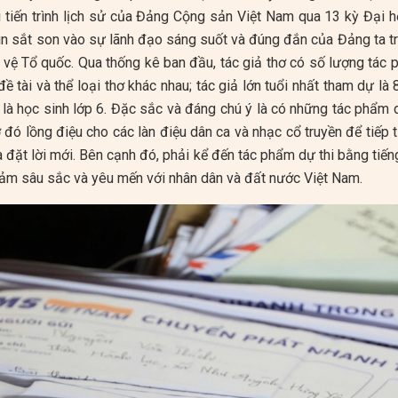
i tiến trình lịch sử của Đảng Cộng sản Việt Nam qua 13 kỳ Đại h
in sắt son vào sự lãnh đạo sáng suốt và đúng đắn của Đảng ta t
 vệ Tổ quốc. Qua thống kê ban đầu, tác giả thơ có số lượng tác p
đề tài và thể loại thơ khác nhau; tác giả lớn tuổi nhất tham dự là 
g là học sinh lớp 6. Đặc sắc và đáng chú ý là có những tác phẩm
 đó lồng điệu cho các làn điệu dân ca và nhạc cổ truyền để tiếp
a đặt lời mới. Bên cạnh đó, phải kể đến tác phẩm dự thi bằng tiến
 cảm sâu sắc và yêu mến với nhân dân và đất nước Việt Nam.