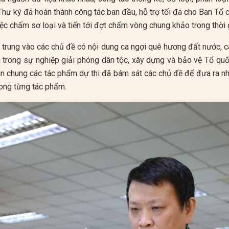
Thư ký đã hoàn thành công tác ban đầu, hỗ trợ tối đa cho Ban Tổ 
ệc chấm sơ loại và tiến tới đợt chấm vòng chung khảo trong thời g
p trung vào các chủ đề có nội dung ca ngợi quê hương đất nước, c
trong sự nghiệp giải phóng dân tộc, xây dựng và bảo vệ Tổ quố
hìn chung các tác phẩm dự thi đã bám sát các chủ đề để đưa ra n
rong từng tác phẩm.