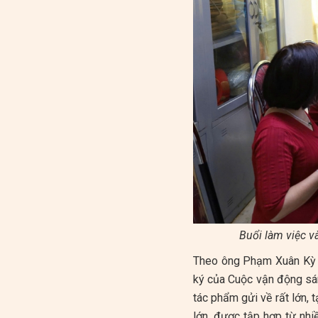
Buổi làm việc v
Theo ông Phạm Xuân Kỳ -
ký của Cuộc vận động sán
tác phẩm gửi về rất lớn,
lớn, được tập hợp từ nhiề