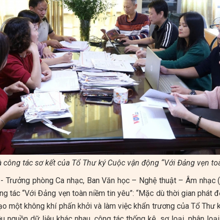
à công tác sơ kết của Tổ Thư ký Cuộc vận động “Với Đảng vẹn toà
 Trưởng phòng Ca nhạc, Ban Văn học – Nghệ thuật – Âm nhạc 
g tác “Với Đảng vẹn toàn niềm tin yêu”: “Mặc dù thời gian phát
 tạo một không khí phấn khởi và làm việc khẩn trương của Tổ Thư 
u nguồn dữ liệu khác nhau, công tác thống kê, sơ loại, phân loại