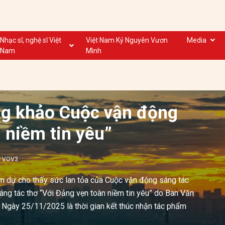
Nhạc sĩ, nghệ sĩ Việt
Việt Nam Kỷ Nguyên Vươn
Media
Nam
Mình
Nghệ sĩ biểu diễn VN
Dân ca
Nhạc sĩ VN
Nhạc mới
Nhạc sĩ, nghệ sĩ VOV
Nước ngoài
ng khảo Cuộc vận động
 niềm tin yêu”
/ VOV3
m dự cho thấy sức lan tỏa của Cuộc vận động sáng tác
 sáng tác thơ “Với Đảng vẹn toàn niềm tin yêu” do Ban Văn
 Ngày 25/11/2025 là thời gian kết thúc nhận tác phẩm