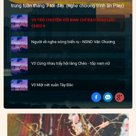
trung tuần tháng 7 tới đây. (nghe chương trình ấn Play)
V3 TRÒ CHUYỆN VỚI BAN CHỈ ĐẠO GIAO LƯU
CHÈO 9
Người về nghe sóng biển ru - NSND Văn Chương
V3 Cùng nhau trẩy hội làng Chèo - tốp nam nữ
V3 Một nét xuân Tây Bắc
V3 Hát mừng giao lưu Chèo toàn Quốc - Tốp nam
nữ