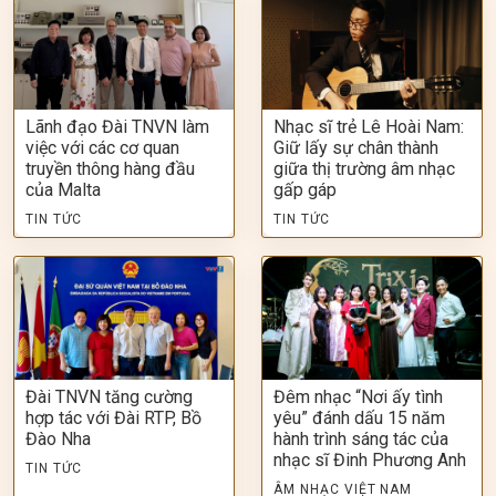
Lãnh đạo Đài TNVN làm
Nhạc sĩ trẻ Lê Hoài Nam:
việc với các cơ quan
Giữ lấy sự chân thành
truyền thông hàng đầu
giữa thị trường âm nhạc
của Malta
gấp gáp
TIN TỨC
TIN TỨC
Đài TNVN tăng cường
Đêm nhạc “Nơi ấy tình
hợp tác với Đài RTP, Bồ
yêu” đánh dấu 15 năm
Đào Nha
hành trình sáng tác của
nhạc sĩ Đinh Phương Anh
TIN TỨC
ÂM NHẠC VIỆT NAM