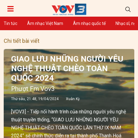
Tin tức
Âm nhạc Việt Nam
Âm nhạc quốc tế
Nhạc sĩ, ng
Chi tiết bài viết
GIAO LƯU NHỮNG NGƯỜI YÊU
NGHỆ THUẬT CHÈO TOÀN
QUỐC 2024
Phượt Fm Vov3
Thứ sáu, 21:48, 19/04/2024
Xuân Kỳ
[VOV3] - Tiếp nối hành trình của những người yêu nghệ
thuật truyền thống, “GIAO LƯU NHỮNG NGƯỜI YÊU
NGHỆ THUẬT CHÈO TOÀN QUỐC LẦN THỨ IX NĂM
2024” sẽ chính thức diễn ra tại thành phố Thanh Hoá