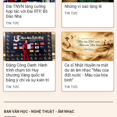
Đài TNVN tăng cường
Những vì sao lặng lẽ
hợp tác với Đài RTP, Bồ
TIN TỨC
Đào Nha
TIN TỨC
Đặng Công Danh: Hành
Ca sĩ Nhật Huyền ra mắt
trình chạm tới Huy
dự án âm nhạc "Màu của
chương Vàng quốc tế
đất nước - Màu của hòa
bằng ý chí và sự kiên trì
bình”
TIN TỨC
TIN TỨC
BAN VĂN HỌC - NGHỆ THUẬT - ÂM NHẠC