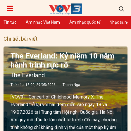
Tin tức
Âm nhạc Việt Nam
Âm nhạc quốc tế
Nhạc sĩ, ng
Chi tiết bài viết
The Everland: Kỷ niệm 10 năm
hành trình rực rỡ
The Everland
Thứ sáu, 18:00, 29/05/2026
Thanh Nga
[VOV3] - Concert of Childhood Memory X: The
Everland trở lại với hai đêm diễn vào ngày 18 và
19.07.2026 tại Trung tâm Hội nghị Quốc gia, Hà Nội.
Với quy mô đầu tư lớn nhất từ trước đến nay, chương
trình không chỉ khẳng định vị thế của một thập kỷ âm