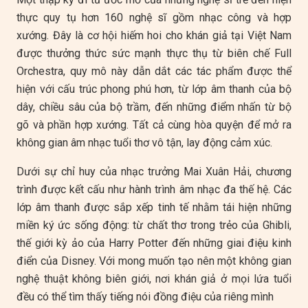
thực quy tụ hơn 160 nghệ sĩ gồm nhạc công và hợp
xướng. Đây là cơ hội hiếm hoi cho khán giả tại Việt Nam
được thưởng thức sức mạnh thực thụ từ biên chế Full
Orchestra, quy mô này dẫn dắt các tác phẩm được thể
hiện với cấu trúc phong phú hơn, từ lớp âm thanh của bộ
dây, chiều sâu của bộ trầm, đến những điểm nhấn từ bộ
gõ và phần hợp xướng. Tất cả cùng hòa quyện để mở ra
không gian âm nhạc tuổi thơ vô tận, lay động cảm xúc.
Dưới sự chỉ huy của nhạc trưởng Mai Xuân Hải, chương
trình được kết cấu như hành trình âm nhạc đa thế hệ. Các
lớp âm thanh được sắp xếp tinh tế nhằm tái hiện những
miền ký ức sống động: từ chất thơ trong trẻo của Ghibli,
thế giới kỳ ảo của Harry Potter đến những giai điệu kinh
điển của Disney. Với mong muốn tạo nên một không gian
nghệ thuật không biên giới, nơi khán giả ở mọi lứa tuổi
đều có thể tìm thấy tiếng nói đồng điệu của riêng mình