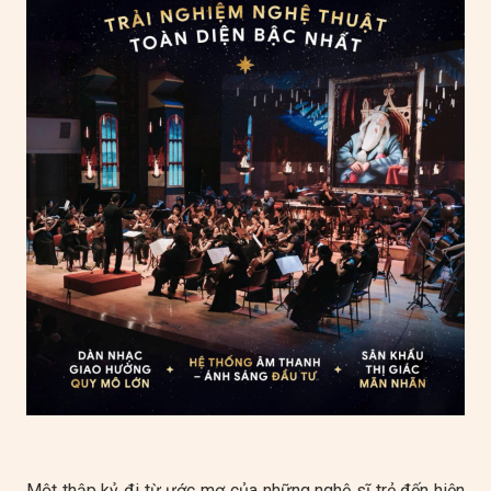
Một thập kỷ đi từ ước mơ của những nghệ sĩ trẻ đến hiện