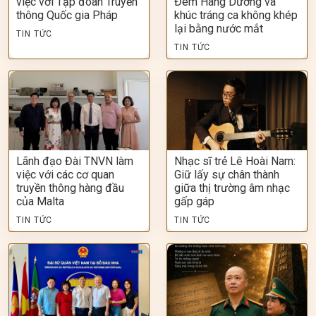
việc với Tập đoàn Truyền
Đêm Hàng Dương và
thông Quốc gia Pháp
khúc tráng ca không khép
lại bằng nước mắt
TIN TỨC
TIN TỨC
Lãnh đạo Đài TNVN làm
Nhạc sĩ trẻ Lê Hoài Nam:
việc với các cơ quan
Giữ lấy sự chân thành
truyền thông hàng đầu
giữa thị trường âm nhạc
của Malta
gấp gáp
TIN TỨC
TIN TỨC