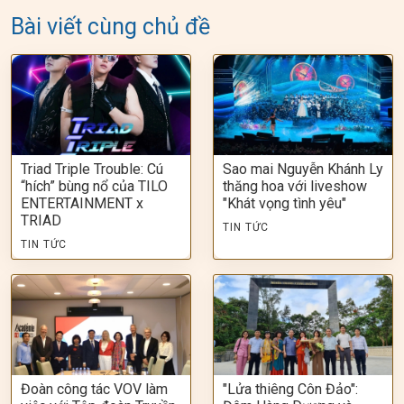
Bài viết cùng chủ đề
Triad Triple Trouble: Cú
Sao mai Nguyễn Khánh Ly
“hích” bùng nổ của TILO
thăng hoa với liveshow
ENTERTAINMENT x
"Khát vọng tình yêu"
TRIAD
TIN TỨC
TIN TỨC
Đoàn công tác VOV làm
"Lửa thiêng Côn Đảo":