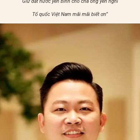
Giữ đất nước yên bình cho cha ông yên nghỉ
Tổ quốc Việt Nam mãi mãi biết ơn”