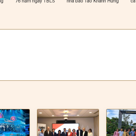
ng
76 năm ngày TBLS
nhà báo Tào Khánh Hưng
ca