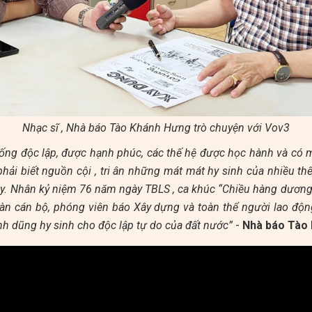
Nhạc sĩ , Nhà báo Tào Khánh Hưng trò chuyện với Vov3
ống độc lập, được hạnh phúc, các thế hệ được học hành và có
hải biết nguồn cội , tri ân những mát mát hy sinh của nhiều th
y. Nhân kỷ niệm 76 năm ngày TBLS , ca khúc “Chiều hàng dương
àn cán bộ, phóng viên báo Xây dựng và toàn thể người lao độn
anh dũng hy sinh cho độc lập tự do của đất nước”
-
Nhà báo Tào