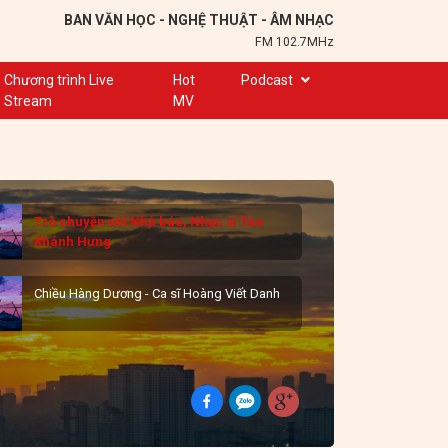
BAN VĂN HỌC - NGHỆ THUẬT - ÂM NHẠC
FM 102.7MHz
Chương trình Live
Hot
Podcast
Stream
MV
Trạm 102,7
Cuộc hẹn
Chuyện để kể
Trò chuyện với Nhà báo, Nhạc sĩ Tào
Ơn nghĩa sinh thành
Khánh Hưng
Nơi lưu giữ hồn Việt
Chiều Hàng Dương - Ca sĩ Hoàng Viết Danh
Đôi bạn văn chương
Hành trình sáng tạo
Kể chuyện và hát ru