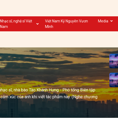
Nhạc sĩ, nghệ sĩ Việt
Việt Nam Kỷ Nguyên Vươn
Media
Nam
Mình
Nghệ sĩ biểu diễn VN
Dân ca
Nhạc sĩ VN
Nhạc mới
Nhạc sĩ, nghệ sĩ VOV
Nước ngoài
nhạc sĩ, nhà báo Tào Khánh Hưng - Phó tổng Biên tập
 cảm xúc của anh khi viết tác phẩm này. (Nghe chương