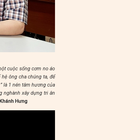
 một cuộc sống cơm no áo
ế hệ ông cha chúng ta, để
” là 1 nén tâm hương của
g nghành xây dựng tri ân
 Khánh Hưng