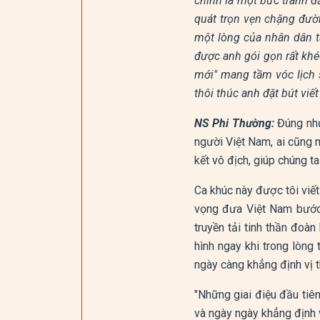
chính là một bức tranh 
quát trọn vẹn chặng đườn
một lòng của nhân dân t
được anh gói gọn rất khé
mới" mang tầm vóc lịch 
thôi thúc anh đặt bút vi
NS Phi Thường:
Đúng như 
người Việt Nam, ai cũng m
kết vô địch, giúp chúng t
Ca khúc này được tôi viết
vọng đưa Việt Nam bước 
truyền tải tinh thần đoàn
hình ngay khi trong lòng
ngày càng khẳng định vị t
"Những giai điệu đầu tiê
và ngày ngày khẳng định v