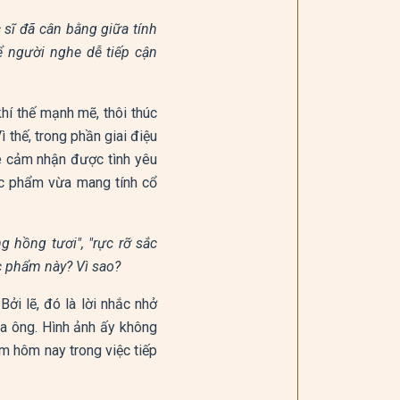
sĩ đã cân bằng giữa tính
để người nghe dễ tiếp cận
hí thế mạnh mẽ, thôi thúc
Vì thế, trong phần giai điệu
he cảm nhận được tình yêu
ác phẩm vừa mang tính cổ
g hồng tươi", "rực rỡ sắc
ác phẩm này? Vì sao?
ởi lẽ, đó là lời nhắc nhở
ha ông. Hình ảnh ấy không
m hôm nay trong việc tiếp