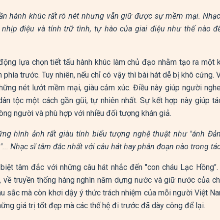
hần hành khúc rất rõ nét nhưng vẫn giữ được sự mềm mại. Nhạc 
nhịp điệu và tính trữ tình, tự hào của giai điệu như thế nào 
động lựa chọn tiết tấu hành khúc làm chủ đạo nhằm tạo ra một k
n phía trước. Tuy nhiên, nếu chỉ có vậy thì bài hát dễ bị khô cứng. 
 những nét lướt mềm mại, giàu cảm xúc. Điều này giúp người ng
dân tộc một cách gần gũi, tự nhiên nhất. Sự kết hợp này giúp t
òng người và phù hợp với nhiều đối tượng khán giả.
ững hình ảnh rất giàu tính biểu tượng nghệ thuật như "ánh Đản
"... Nhạc sĩ tâm đắc nhất với câu hát hay phân đoạn nào trong t
 biệt tâm đắc với những câu hát nhắc đến "con cháu Lạc Hồng". B
n, về truyền thống hàng nghìn năm dựng nước và giữ nước của c
sâu sắc mà còn khơi dậy ý thức trách nhiệm của mỗi người Việt Na
hững giá trị tốt đẹp mà các thế hệ đi trước đã dày công để lại.