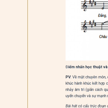
Đ
iểm nhấn học thuật và
PV
: Về mặt chuyên môn, 
khúc hành khúc kết hợp 
nhảy âm trì (giãn cách q
uyển chuyển và sự mạnh mẽ
Bài hát có cấu trúc đoạn 