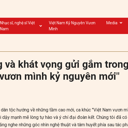
Nhạc sĩ, nghệ sĩ Việt
Việt Nam Kỷ Nguyên Vươn
Media
Nam
Mình
Nghệ sĩ biểu diễn VN
Dân ca
Nhạc sĩ VN
Nhạc mới
Nhạc sĩ, nghệ sĩ VOV
Nước ngoài
 và khát vọng gửi gắm tron
 vươn mình kỷ nguyên mới"
n dân tộc hướng về những tầm cao mới, ca khúc "Việt Nam vươn m
 dậy mạnh mẽ lòng tự hào và ý chí đại đoàn kết. Chúng tôi đã có
lắng nghe những góc nhìn nghệ thuật và tâm huyết phía sau tác p