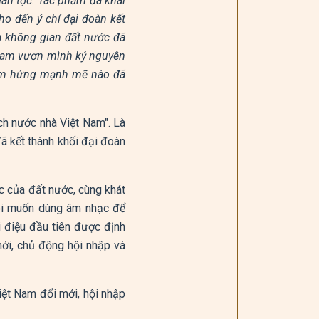
ân tộc. Tác phẩm đã khái
ho đến ý chí đại đoàn kết
a không gian đất nước đã
t Nam vươn mình kỷ nguyên
 cảm hứng mạnh mẽ nào đã
ch nước nhà Việt Nam". Là
đã kết thành khối đại đoàn
ậc của đất nước, cùng khát
Tôi muốn dùng âm nhạc để
ai điệu đầu tiên được định
mới, chủ động hội nhập và
iệt Nam đổi mới, hội nhập