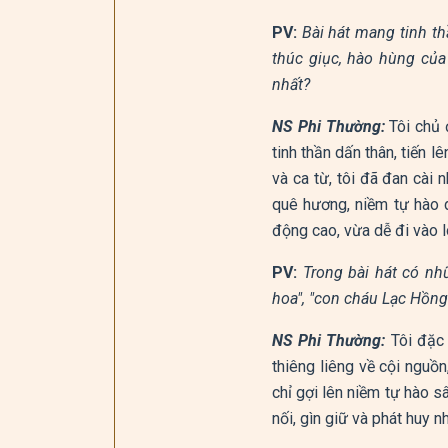
PV:
Bài hát mang tinh t
thúc giục, hào hùng của 
nhất?
NS Phi Thường:
Tôi chủ 
tinh thần dấn thân, tiến lê
và ca từ, tôi đã đan cài
quê hương, niềm tự hào 
động cao, vừa dễ đi vào l
PV:
Trong bài hát có nh
hoa", "con cháu Lạc Hồng
NS Phi Thường:
Tôi đặc
thiêng liêng về cội nguồ
chỉ gợi lên niềm tự hào 
nối, gìn giữ và phát huy n