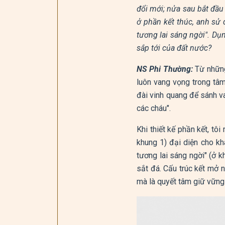
đổi mới; nửa sau bắt đầu 
ở phần kết thúc, anh sử
tương lai sáng ngời". D
sắp tới của đất nước?
NS Phi Thường:
Từ những
luôn vang vọng trong tâm
đài vinh quang để sánh v
các cháu".
Khi thiết kế phần kết, tô
khung 1) đại diện cho kh
tương lai sáng ngời" (ở k
sắt đá. Cấu trúc kết mở 
mà là quyết tâm giữ vững