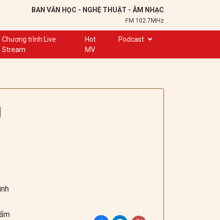
BAN VĂN HỌC - NGHỆ THUẬT - ÂM NHẠC
FM 102.7MHz
Chương trình Live
Hot
Podcast
Stream
MV
Trạm 102,7
Cuộc hẹn
Chuyện để kể
g
Ơn nghĩa sinh thành
Nơi lưu giữ hồn Việt
Đôi bạn văn chương
Hành trình sáng tạo
Kể chuyện và hát ru
ình
hẩm