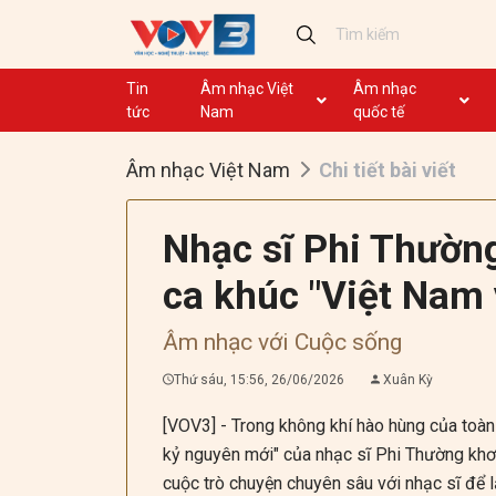
Tin
Âm nhạc Việt
Âm nhạc
tức
Nam
quốc tế
Ca khúc
Ca khúc
Âm nhạc Việt Nam
Chi tiết bài viết
Nhạc mới
Ca nhạc theo yêu cầu
Không lời
Dân ca
Nhạc sĩ Phi Thường
Dân ca
ca khúc "Việt Nam
GHTP
Chủ tịch Hồ Chí Minh
Âm nhạc với Cuộc sống
Ca khúc thi đua ái quốc
Thứ sáu, 15:56, 26/06/2026
Xuân Kỳ
[VOV3] - Trong không khí hào hùng của toà
kỷ nguyên mới" của nhạc sĩ Phi Thường khơi
cuộc trò chuyện chuyên sâu với nhạc sĩ để 