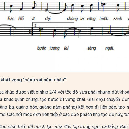
 khát vọng "sánh vai năm châu"
ca khúc được viết ở nhịp 2/4 với tốc độ vừa phải nhưng dứt khoá
ca khúc quần chúng, tạo bước đi vững chãi. Giai điệu chuyển độ
uãng ba, quãng bốn, quãng năm phẳng) kết hợp đi liền bậc, tạo 
. Các nốt móc đơn liên tiếp ở các đảo phách nhẹ tạo độ nảy, tươi
đơn phát triển rất mạch lạc: nửa đầu tập trung ngợi ca Đảng, Bá