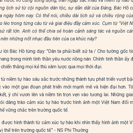
đất nước vô cùng sống động, tràn ngập sắc màu và niềm tự hào d
g lịch sử từ cội nguồn dân tộc, sự dẫn dắt của Đảng, Bác Hồ c
a ngày hôm nay. Có thể nói, chiều dài lịch sử và chiều rộng củ
o léo trong từng câu từ và giai điệu đầy cảm xúc. Cụm từ "Việ
sử rất lớn. Anh có thể chia sẻ hoàn cảnh sáng tác và nguồn
ết nên những nốt nhạc đầu tiên của ca khúc này?
lời Bác Hồ từng dạy: "Dân ta phải biết sử ta / Cho tường gốc tí
ang trong mình tinh thần yêu nước nồng nàn. Chính tinh thần ấy 
a chiến thắng mọi kẻ thù xâm lược qua mọi thời đại.
 từ niềm tự hào sâu sắc trước những thành tựu phát triển vượt b
vào một giai đoạn phát triển mới mạnh mẽ và hiện đại hơn. 
 kết, ý chí vươn lên và niềm tin trọn vẹn vào tương lai. Những gi
 tôi dâng trào cảm xúc tự hào trước hình ảnh một Việt Nam đổi 
hế vững chắc trên trường quốc tế.
n được hình thành từ cảm xúc tự hào khi nhìn thấy hình ảnh một V
ị thế trên trường quốc tế." - NS Phi Thường