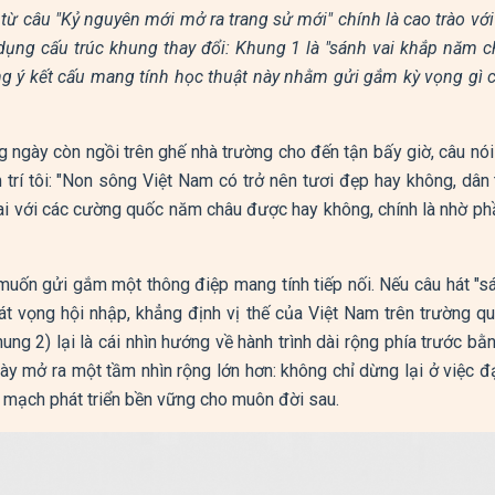
từ câu "Kỷ nguyên mới mở ra trang sử mới" chính là cao trào với
 dụng cấu trúc khung thay đổi: Khung 1 là "sánh vai khắp năm c
ụng ý kết cấu mang tính học thuật này nhằm gửi gắm kỳ vọng gì
 ngày còn ngồi trên ghế nhà trường cho đến tận bấy giờ, câu nói
 trí tôi: "Non sông Việt Nam có trở nên tươi đẹp hay không, dân
ai với các cường quốc năm châu được hay không, chính là nhờ ph
i muốn gửi gắm một thông điệp mang tính tiếp nối. Nếu câu hát "
át vọng hội nhập, khẳng định vị thế của Việt Nam trên trường qu
hung 2) lại là cái nhìn hướng về hành trình dài rộng phía trước bằ
này mở ra một tầm nhìn rộng lớn hơn: không chỉ dừng lại ở việc đ
 mạch phát triển bền vững cho muôn đời sau.