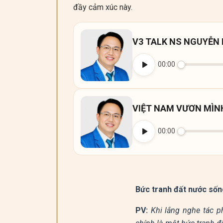
đầy cảm xúc này.
V3 TALK NS NGUYỄN
00:00
VIỆT NAM VƯƠN MÌN
00:00
Bức tranh đất nước sốn
PV:
Khi lắng nghe tác p