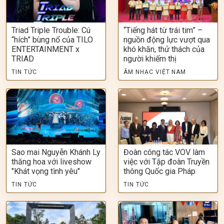
Triad Triple Trouble: Cú
“Tiếng hát từ trái tim” –
“hích” bùng nổ của TILO
nguồn động lực vượt qua
ENTERTAINMENT x
khó khăn, thử thách của
TRIAD
người khiếm thị
TIN TỨC
ÂM NHẠC VIỆT NAM
Sao mai Nguyễn Khánh Ly
Đoàn công tác VOV làm
thăng hoa với liveshow
việc với Tập đoàn Truyền
"Khát vọng tình yêu"
thông Quốc gia Pháp
TIN TỨC
TIN TỨC