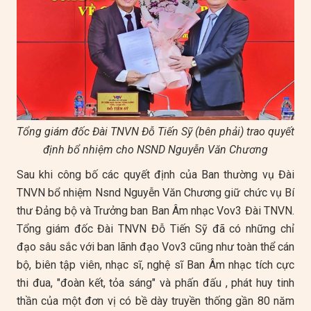
Tổng giám đốc Đài TNVN Đỗ Tiến Sỹ (bên phải) trao quyết
định bổ nhiệm cho NSND Nguyễn Văn Chương
Sau khi công bố các quyết định của Ban thường vụ Đài
TNVN bổ nhiệm Nsnd Nguyễn Văn Chương giữ chức vụ Bí
thư Đảng bộ và Trưởng ban Ban Âm nhạc Vov3 Đài TNVN.
Tổng giám đốc Đài TNVN Đỗ Tiến Sỹ đã có những chỉ
đạo sâu sắc với ban lãnh đạo Vov3 cũng như toàn thể cán
bộ, biên tập viên, nhạc sĩ, nghệ sĩ Ban Âm nhạc tích cực
thi đua, "đoàn kết, tỏa sáng" và phấn đấu , phát huy tinh
thần của một đơn vị có bề dày truyền thống gần 80 năm