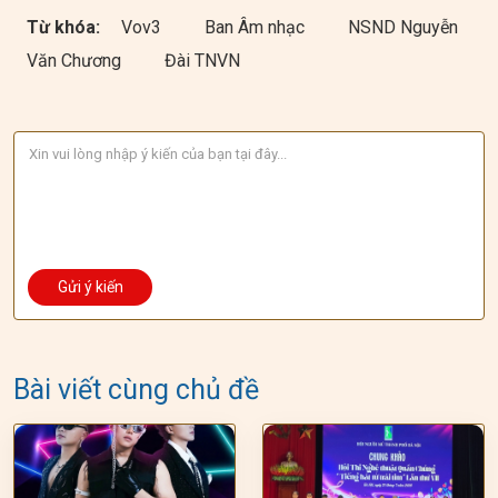
Từ khóa:
Vov3
Ban Âm nhạc
NSND Nguyễn
Văn Chương
Đài TNVN
Bài viết cùng chủ đề