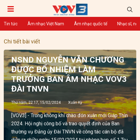
Tin tức
Âm nhạc Việt Nam
Âm nhạc quốc tế
Nhạc sĩ, ng
Chi tiết bài viết
NSND NGUYỄN VĂN CHƯƠNG
ĐƯỢC BỔ NHIỆM LÀM
TRƯỞNG BAN ÂM NHẠC VOV3
ĐÀI TNVN
Thứ năm, 22:17, 15/02/2024
Xuân Kỳ
[VOV3] - Trong không khí chào đón xuân mới Giáp Thìn
2024. Hội nghị công bố và trao quyết định của Ban
thường vụ Đảng ủy Đài TNVN về công tác cán bộ đã
diễn ra chiều ngày 15/02/2024 tại phòng họp số 1 Trụ