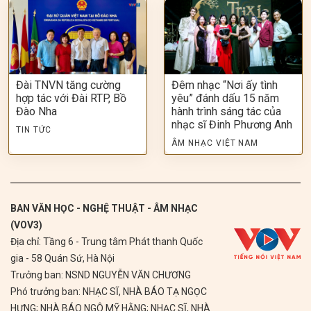
Đài TNVN tăng cường
Đêm nhạc “Nơi ấy tình
hợp tác với Đài RTP, Bồ
yêu” đánh dấu 15 năm
Đào Nha
hành trình sáng tác của
nhạc sĩ Đinh Phương Anh
TIN TỨC
ÂM NHẠC VIỆT NAM
BAN VĂN HỌC - NGHỆ THUẬT - ÂM NHẠC
(VOV3)
Địa chỉ: Tầng 6 - Trung tâm Phát thanh Quốc
gia - 58 Quán Sứ, Hà Nội
Trưởng ban: NSND NGUYỄN VĂN CHƯƠNG
Phó trưởng ban: NHẠC SĨ, NHÀ BÁO TẠ NGỌC
HƯNG; NHÀ BÁO NGÔ MỸ HẰNG; NHẠC SĨ, NHÀ