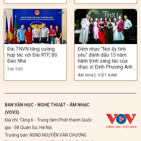
Đài TNVN tăng cường
Đêm nhạc “Nơi ấy tình
hợp tác với Đài RTP, Bồ
yêu” đánh dấu 15 năm
Đào Nha
hành trình sáng tác của
nhạc sĩ Đinh Phương Anh
TIN TỨC
ÂM NHẠC VIỆT NAM
BAN VĂN HỌC - NGHỆ THUẬT - ÂM NHẠC
(VOV3)
Địa chỉ: Tầng 6 - Trung tâm Phát thanh Quốc
gia - 58 Quán Sứ, Hà Nội
Trưởng ban: NSND NGUYỄN VĂN CHƯƠNG