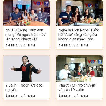
NSƯT Dương Thùy Anh
Nghệ sĩ Bích Ngọc: Tiếng
mang "Vó ngựa trên mây"
hát "Alto" nồng nàn giữa
lên sóng Phượt FM
không gian nhạc Trịnh
ÂM NHẠC VIỆT NAM
ÂM NHẠC VIỆT NAM
Y Jalin – Ngọn lửa cao
Phượt FM - trò chuyện
nguyên
với ca sĩ Y Jalin
ÂM NHẠC VIỆT NAM
ÂM NHẠC VIỆT NAM