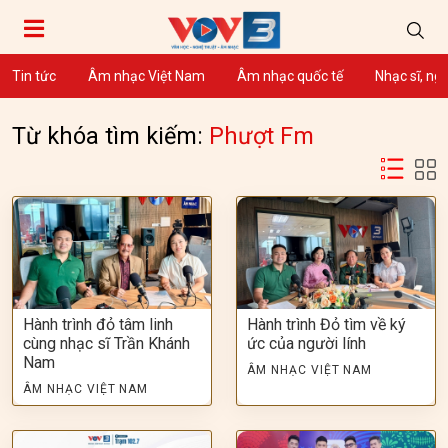
Tin tức
Âm nhạc Việt Nam
Âm nhạc quốc tế
Nhạc sĩ, ng
Từ khóa tìm kiếm:
Phượt Fm
Hành trình đỏ tâm linh
Hành trình Đỏ tìm về ký
cùng nhạc sĩ Trần Khánh
ức của người lính
Nam
ÂM NHẠC VIỆT NAM
ÂM NHẠC VIỆT NAM