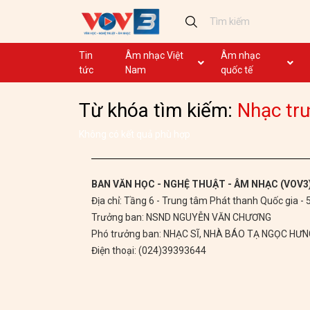
Tin
Âm nhạc Việt
Âm nhạc
tức
Nam
quốc tế
Ca khúc
Ca khúc
Từ khóa tìm kiếm:
Nhạc tr
Nhạc mới
Ca nhạc theo yêu cầu
Không lời
Dân ca
Không có kết quả phù hợp
Dân ca
GHTP
BAN VĂN HỌC - NGHỆ THUẬT - ÂM NHẠC (VOV3
Địa chỉ: Tầng 6 - Trung tâm Phát thanh Quốc gia -
Chủ tịch Hồ Chí Minh
Trưởng ban: NSND NGUYỄN VĂN CHƯƠNG
Ca khúc thi đua ái quốc
Phó trưởng ban: NHẠC SĨ, NHÀ BÁO TẠ NGỌC HƯ
Điện thoại: (024)39393644