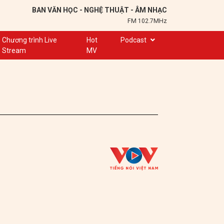
BAN VĂN HỌC - NGHỆ THUẬT - ÂM NHẠC
FM 102.7MHz
Chương trình Live
Hot
Podcast
Stream
MV
Trạm 102,7
Cuộc hẹn
Chuyện để kể
Ơn nghĩa sinh thành
Nơi lưu giữ hồn Việt
Đôi bạn văn chương
Hành trình sáng tạo
Kể chuyện và hát ru