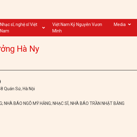
Nhạc sĩ, nghệ sĩ Việt
Việt Nam Kỷ Nguyên Vươn
Media
Nam
Mình
Nghệ sĩ biểu diễn VN
Dân ca
ưởng Hà Ny
Nhạc sĩ VN
Nhạc mới
Nhạc sĩ, nghệ sĩ VOV
Nước ngoài
)
 58 Quán Sứ, Hà Nội
NG; NHÀ BÁO NGÔ MỸ HẰNG; NHẠC SĨ, NHÀ BÁO TRẦN NHẬT BẰNG