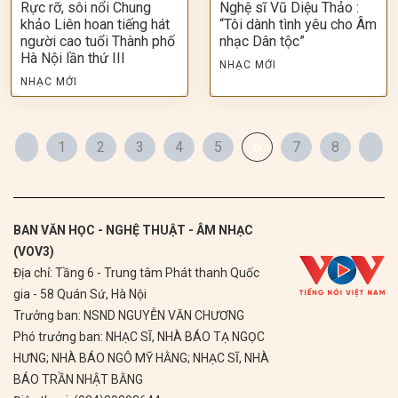
Rực rỡ, sôi nổi Chung
Nghệ sĩ Vũ Diệu Thảo :
khảo Liên hoan tiếng hát
“Tôi dành tình yêu cho Âm
người cao tuổi Thành phố
nhạc Dân tộc”
Hà Nội lần thứ III
NHẠC MỚI
NHẠC MỚI
1
2
3
4
5
6
7
8
BAN VĂN HỌC - NGHỆ THUẬT - ÂM NHẠC
(VOV3)
Địa chỉ: Tầng 6 - Trung tâm Phát thanh Quốc
gia - 58 Quán Sứ, Hà Nội
Trưởng ban: NSND NGUYỄN VĂN CHƯƠNG
Phó trưởng ban: NHẠC SĨ, NHÀ BÁO TẠ NGỌC
HƯNG; NHÀ BÁO NGÔ MỸ HẰNG; NHẠC SĨ, NHÀ
BÁO TRẦN NHẬT BẰNG