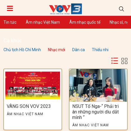
Tin tức
Âm nhạc Việt Nam
Âm nhạc quốc tế
Nhạc sĩ, ng
Ca khúc
Chủ tịch Hồ Chí Minh
Nhạc mới
Dân ca
Thiếu nhi
VÀNG SON VOV 2023
NSUT Tố Nga-“ Phải tri
ân những người dìu dắt
ÂM NHẠC VIỆT NAM
mình “
ÂM NHẠC VIỆT NAM