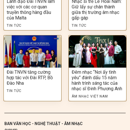
Lãnh đạo Đài TNVN làm
Nhạc sĩ trẻ Lê Hoài Nam:
việc với các cơ quan
Giữ lấy sự chân thành
truyền thông hàng đầu
giữa thị trường âm nhạc
của Malta
gấp gáp
TIN TỨC
TIN TỨC
Đài TNVN tăng cường
Đêm nhạc “Nơi ấy tình
hợp tác với Đài RTP, Bồ
yêu” đánh dấu 15 năm
Đào Nha
hành trình sáng tác của
nhạc sĩ Đinh Phương Anh
TIN TỨC
ÂM NHẠC VIỆT NAM
BAN VĂN HỌC - NGHỆ THUẬT - ÂM NHẠC