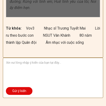
đường; Rừng với tình em; Huế tình yêu của tôi; Nơi
ấy điểm hẹn.
Từ khóa:
Vov3
Nhạc sĩ Trương Tuyết Mai
Lời
ru theo bước con
NSUT Vân Khánh
80 năm
thành lập Quân đội
Âm nhạc với cuộc sống