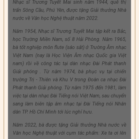
Nhạc sĩ Trương Tuyết Mai sinh năm 1944, quê thị
trấn Sông Cầu, Phú Yên, được tặng Giải thưởng Nhà
nước về Văn học Nghệ thuật năm 2022.
Năm 1954, Nhạc sĩ Trương Tuyết Mai tập kết ra Bắc,
học Trường Miền Nam, số 8 Hải Phòng. Năm 1965,
bà tốt nghiệp môn flute (sáo sắt) ở Trường Âm nhạc
Việt Nam (nay là Học Viện Âm nhạc Quốc gia Việt
nam) rồi về công tác tại dàn nhạc Đài Phát thanh
Giải phóng . Từ năm 1974, bà phục vụ tại chiến
trường Trị - Thiên và Khu V trong Đoàn ca nhạc Đài
Phát thanh Giải phóng. Từ năm 1975 đến 1981, làm
việc tại dàn nhạc Đài Tiếng nói Việt Nam, sau chuyển
sang làm biên tập âm nhạc tại Đài Tiếng nói Nhân
dân TP. Hồ Chí Minh tới lúc nghỉ hưu.
Năm 2022, bà được tặng Giải thưởng Nhà nước về
Văn học Nghệ thuật với cụm tác phẩm: Xe ta ơi lên