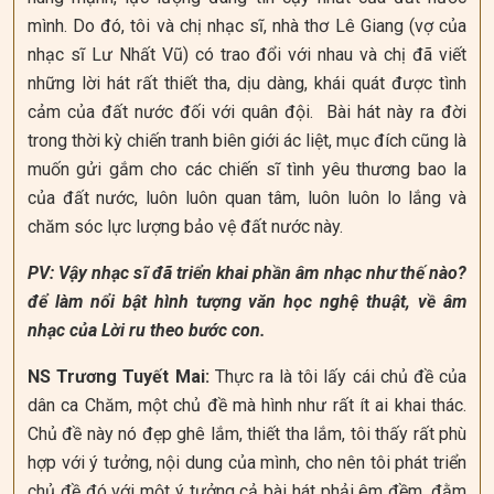
mình. Do đó, tôi và chị nhạc sĩ, nhà thơ Lê Giang (vợ của
nhạc sĩ Lư Nhất Vũ) có trao đổi với nhau và chị đã viết
những lời hát rất thiết tha, dịu dàng, khái quát được tình
cảm của đất nước đối với quân đội. Bài hát này ra đời
trong thời kỳ chiến tranh biên giới ác liệt, mục đích cũng là
muốn gửi gắm cho các chiến sĩ tình yêu thương bao la
của đất nước, luôn luôn quan tâm, luôn luôn lo lắng và
chăm sóc lực lượng bảo vệ đất nước này.
PV: Vậy nhạc sĩ đã triển khai phần âm nhạc như thế nào?
để làm nổi bật hình tượng văn học nghệ thuật, về âm
nhạc của Lời ru theo bước con.
NS Trương Tuyết Mai:
Thực ra là tôi lấy cái chủ đề của
dân ca Chăm, một chủ đề mà hình như rất ít ai khai thác.
Chủ đề này nó đẹp ghê lắm, thiết tha lắm, tôi thấy rất phù
hợp với ý tưởng, nội dung của mình, cho nên tôi phát triển
chủ đề đó với một ý tưởng cả bài hát phải êm đềm, đằm