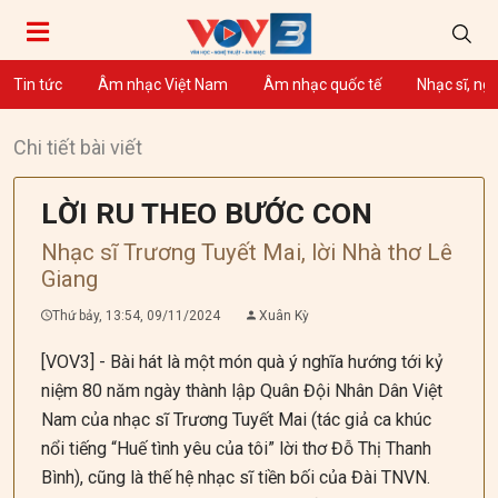
Tin tức
Âm nhạc Việt Nam
Âm nhạc quốc tế
Nhạc sĩ, ng
Chi tiết bài viết
LỜI RU THEO BƯỚC CON
Nhạc sĩ Trương Tuyết Mai, lời Nhà thơ Lê
Giang
Thứ bảy, 13:54, 09/11/2024
Xuân Kỳ
[VOV3] - Bài hát là một món quà ý nghĩa hướng tới kỷ
niệm 80 năm ngày thành lập Quân Đội Nhân Dân Việt
Nam của nhạc sĩ Trương Tuyết Mai (tác giả ca khúc
nổi tiếng “Huế tình yêu của tôi” lời thơ Đỗ Thị Thanh
Bình), cũng là thế hệ nhạc sĩ tiền bối của Đài TNVN.