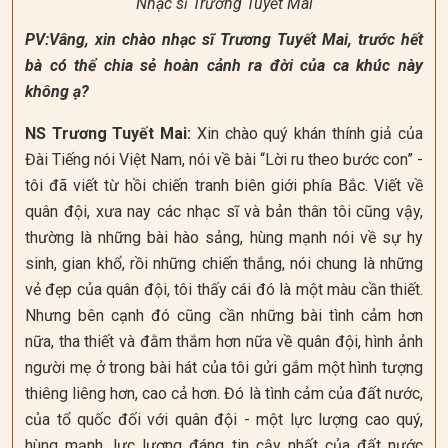
Nhạc sĩ Trương Tuyết Mai
PV:Vâng, xin chào nhạc sĩ Trương Tuyết Mai, trước hết
bà có thể chia sẻ hoàn cảnh ra đời của ca khúc này
không ạ?
NS Trương Tuyết Mai:
Xin chào quý khán thính giả của
Đài Tiếng nói Việt Nam, nói về bài “Lời ru theo bước con” -
tôi đã viết từ hồi chiến tranh biên giới phía Bắc. Viết về
quân đội, xưa nay các nhạc sĩ và bản thân tôi cũng vậy,
thường là những bài hào sảng, hùng mạnh nói về sự hy
sinh, gian khổ, rồi những chiến thắng, nói chung là những
vẻ đẹp của quân đội, tôi thấy cái đó là một màu cần thiết.
Nhưng bên cạnh đó cũng cần những bài tình cảm hơn
nữa, tha thiết và đằm thắm hơn nữa về quân đội, hình ảnh
người mẹ ở trong bài hát của tôi gửi gắm một hình tượng
thiêng liêng hơn, cao cả hơn. Đó là tình cảm của đất nước,
của tổ quốc đối với quân đội - một lực lượng cao quý,
hùng mạnh, lực lượng đáng tin cậy nhất của đất nước