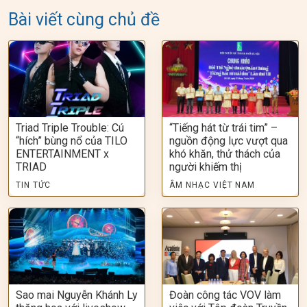
Bài viết cùng chủ đề
Triad Triple Trouble: Cú
“Tiếng hát từ trái tim” –
“hích” bùng nổ của TILO
nguồn động lực vượt qua
ENTERTAINMENT x
khó khăn, thử thách của
TRIAD
người khiếm thị
TIN TỨC
ÂM NHẠC VIỆT NAM
Sao mai Nguyễn Khánh Ly
Đoàn công tác VOV làm