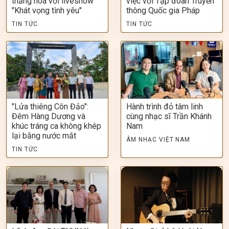
thăng hoa với liveshow
việc với Tập đoàn Truyền
"Khát vọng tình yêu"
thông Quốc gia Pháp
TIN TỨC
TIN TỨC
"Lửa thiêng Côn Đảo":
Hành trình đỏ tâm linh
Đêm Hàng Dương và
cùng nhạc sĩ Trần Khánh
khúc tráng ca không khép
Nam
lại bằng nước mắt
ÂM NHẠC VIỆT NAM
TIN TỨC