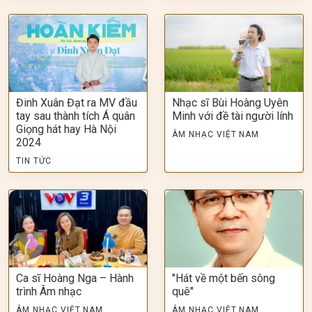
Đinh Xuân Đạt ra MV đầu
Nhạc sĩ Bùi Hoàng Uyên
tay sau thành tích Á quân
Minh với đề tài người lính
Giọng hát hay Hà Nội
ÂM NHẠC VIỆT NAM
2024
TIN TỨC
Ca sĩ Hoàng Nga – Hành
"Hát về một bến sông
trình Âm nhạc
quê"
ÂM NHẠC VIỆT NAM
ÂM NHẠC VIỆT NAM