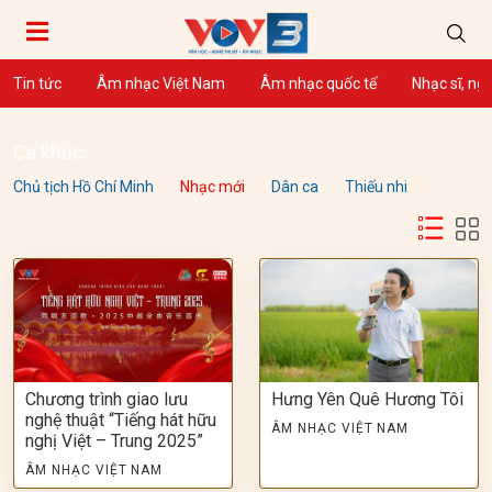
Tin tức
Âm nhạc Việt Nam
Âm nhạc quốc tế
Nhạc sĩ, ng
Ca khúc
Chủ tịch Hồ Chí Minh
Nhạc mới
Dân ca
Thiếu nhi
Chương trình giao lưu
Hưng Yên Quê Hương Tôi
nghệ thuật “Tiếng hát hữu
ÂM NHẠC VIỆT NAM
nghị Việt – Trung 2025”
ÂM NHẠC VIỆT NAM