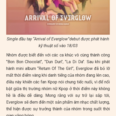
Single đầu tay “Arrival of Everglow”debut được phát hành
kỹ thuật số vào 18/03
Nhóm được biết đến với các ca khúc vô cùng thành công
"Bon Bon Chocolat", "Dun Dun", "La Di Da". Sau khi phát
hành mini album “Return Of The Girl”, Everglow đã bỏ lỡ
mất thời điểm vàng khi danh tiếng của nhóm đang lên cao,
điều này khiến các fan Kpop nói chung tiếc nuối, vì để nổi
bật giữa thị trường nhóm nữ Kpop ở thời điểm này không
hề là điều dễ dàng. Mong rằng với sự trở lại sắp tới,
Everglow sẽ đem đến một sản phẩm âm nhạc chất lượng,
thể hiện được sự trưởng thành của nhóm trong suốt thời
gian vắng bóng.