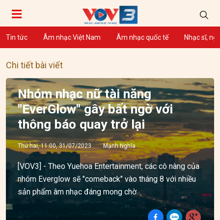
Tin tức
Âm nhạc Việt Nam
Âm nhạc quốc tế
Nhạc sĩ, ng
Chi tiết bài viết
Nhóm nhạc nữ tài năng
"EverGlow" gây bất ngờ với
thông báo quay trở lại
Thứ hai, 11:00, 31/07/2023
Mạnh Nghĩa
[VOV3] - Theo Yuehoa Entertainment, các cô nàng của
nhóm Everglow sẽ "comeback" vào tháng 8 với nhiều
sản phẩm âm nhạc đáng mong chờ.