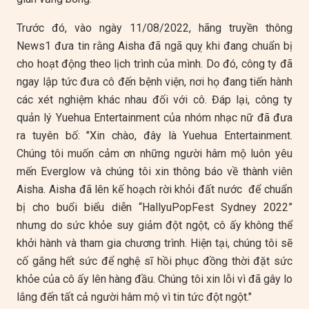
Trước đó, vào ngày 11/08/2022, hãng truyền thông
News1 đưa tin rằng Aisha đã ngã quỵ khi đang chuẩn bị
cho hoạt động theo lịch trình của mình. Do đó, công ty đã
ngay lập tức đưa cô đến bệnh viện, nơi họ đang tiến hành
các xét nghiệm khác nhau đối với cô. Đáp lại, công ty
quản lý Yuehua Entertainment của nhóm nhạc nữ đã đưa
ra tuyên bố: "Xin chào, đây là Yuehua Entertainment.
Chúng tôi muốn cảm ơn những người hâm mộ luôn yêu
mến Everglow và chúng tôi xin thông báo về thành viên
Aisha. Aisha đã lên kế hoạch rời khỏi đất nước để chuẩn
bị cho buổi biểu diễn “HallyuPopFest Sydney 2022”
nhưng do sức khỏe suy giảm đột ngột, cô ấy không thể
khởi hành và tham gia chương trình. Hiện tại, chúng tôi sẽ
cố gắng hết sức để nghệ sĩ hồi phục đồng thời đặt sức
khỏe của cô ấy lên hàng đầu. Chúng tôi xin lỗi vì đã gây lo
lắng đến tất cả người hâm mộ vì tin tức đột ngột."