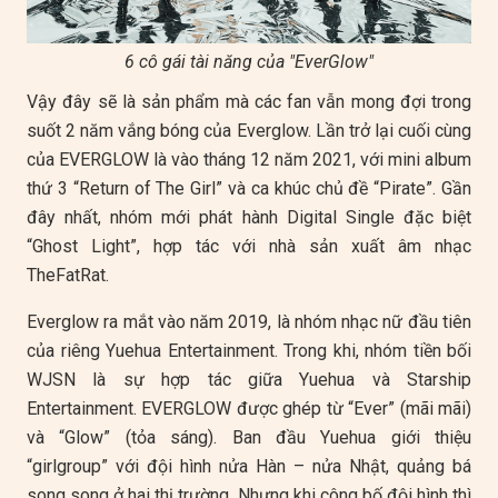
6 cô gái tài năng của "EverGlow"
Vậy đây sẽ là sản phẩm mà các fan vẫn mong đợi trong
suốt 2 năm vắng bóng của Everglow. Lần trở lại cuối cùng
của EVERGLOW là vào tháng 12 năm 2021, với mini album
thứ 3 “Return of The Girl” và ca khúc chủ đề “Pirate”. Gần
đây nhất, nhóm mới phát hành Digital Single đặc biệt
“Ghost Light”, hợp tác với nhà sản xuất âm nhạc
TheFatRat.
Everglow ra mắt vào năm 2019, là nhóm nhạc nữ đầu tiên
của riêng Yuehua Entertainment. Trong khi, nhóm tiền bối
WJSN là sự hợp tác giữa Yuehua và Starship
Entertainment. EVERGLOW được ghép từ “Ever” (mãi mãi)
và “Glow” (tỏa sáng). Ban đầu Yuehua giới thiệu
“girlgroup” với đội hình nửa Hàn – nửa Nhật, quảng bá
song song ở hai thị trường. Nhưng khi công bố đội hình thì