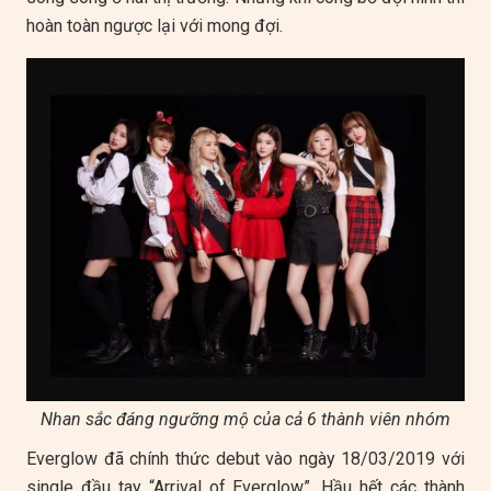
hoàn toàn ngược lại với mong đợi.
Nhan sắc đáng ngưỡng mộ của cả 6 thành viên nhóm
Everglow đã chính thức debut vào ngày 18/03/2019 với
single đầu tay “Arrival of Everglow”. Hầu hết các thành