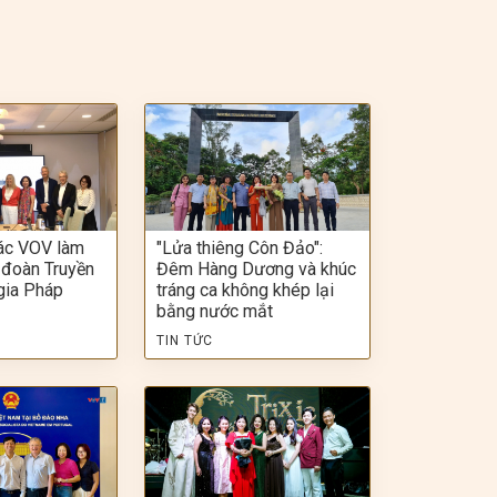
ác VOV làm
"Lửa thiêng Côn Đảo":
 đoàn Truyền
Đêm Hàng Dương và khúc
gia Pháp
tráng ca không khép lại
bằng nước mắt
TIN TỨC