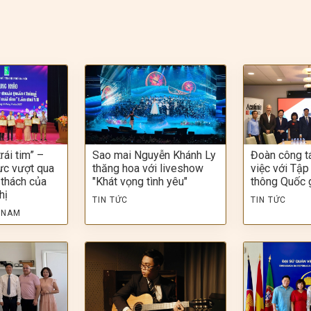
rái tim” –
Sao mai Nguyễn Khánh Ly
Đoàn công t
ực vượt qua
thăng hoa với liveshow
việc với Tập
 thách của
"Khát vọng tình yêu"
thông Quốc 
hị
TIN TỨC
TIN TỨC
 NAM