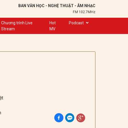
BAN VĂN HỌC - NGHỆ THUẬT - ÂM NHẠC
FM 102.7MHz
Chương trình Live
Hot
Podcast
Stream
MV
Trạm 102,7
Cuộc hẹn
Chuyện để kể
Ơn nghĩa sinh thành
Nơi lưu giữ hồn Việt
Đôi bạn văn chương
Hành trình sáng tạo
ệt
Kể chuyện và hát ru
n