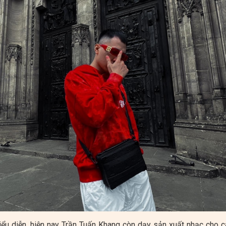
iểu diễn, hiện nay Trần Tuấn Khang còn dạy sản xuất nhạc cho cá