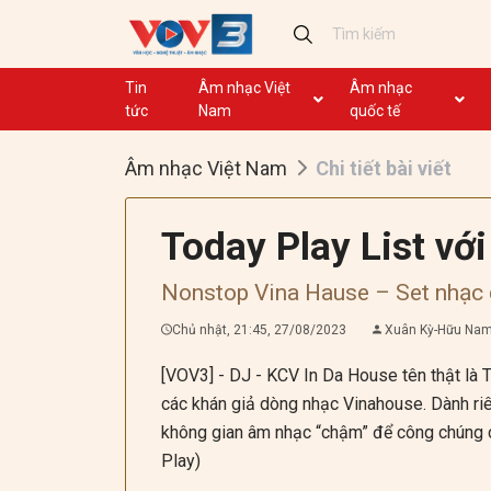
Tin
Âm nhạc Việt
Âm nhạc
tức
Nam
quốc tế
Ca khúc
Ca khúc
Âm nhạc Việt Nam
Chi tiết bài viết
Nhạc mới
Ca nhạc theo yêu cầu
Không lời
Dân ca
Today Play List vớ
Dân ca
GHTP
Nonstop Vina Hause – Set nhạc 
Chủ tịch Hồ Chí Minh
Chủ nhật, 21:45, 27/08/2023
Xuân Kỳ-Hữu Na
Ca khúc thi đua ái quốc
[VOV3] - DJ - KCV In Da House tên thật là 
các khán giả dòng nhạc Vinahouse. Dành ri
không gian âm nhạc “chậm” để công chúng c
Play)