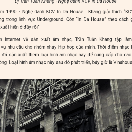
Dj Trần Tuấn Khang - Nghệ danh KCV In Da House
ăm 1990 - Nghệ danh KCV In Da House . Khang giải thích “KCV
ng trong lĩnh vực Underground. Còn “In Da House” theo cách 
“xuất hiện ở đây rồi”
rên internet về sản xuất âm nhạc, Trần Tuấn Khang tập là
vụ nhu cầu cho nhóm nhảy Hip hop của mình. Thời điểm nhạc E
đã sản xuất thêm loại hình âm nhạc này để cung cấp cho các 
g. Loại hình âm nhạc này sau đó phát triển, bây giờ là Vinaho