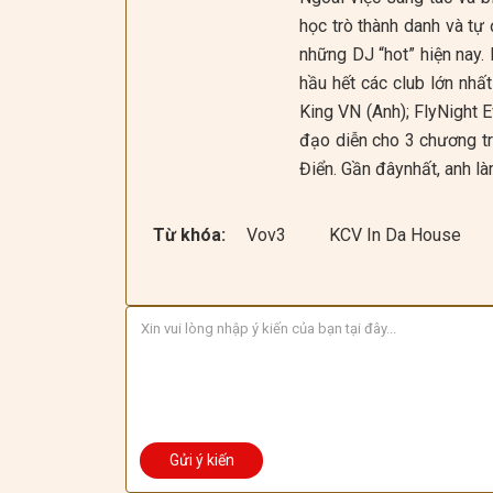
học trò thành danh và tự
những DJ “hot” hiện nay
hầu hết các club lớn nhấ
King VN (Anh); FlyNight E
đạo diễn cho 3 chương t
Điển. Gần đâynhất, anh l
Từ khóa:
Vov3
KCV In Da House