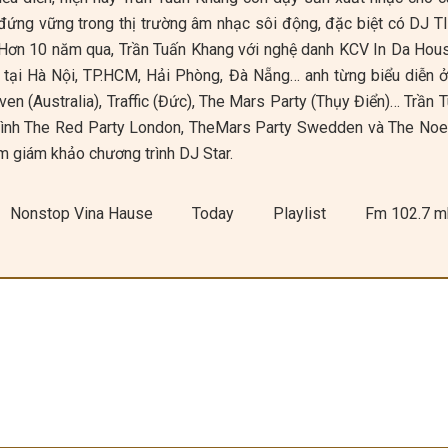
 đứng vững trong thị trường âm nhạc sôi động, đặc biệt có DJ TI
. Hơn 10 năm qua, Trần Tuấn Khang với nghệ danh KCV In Da Hous
t tại Hà Nội, TP.HCM, Hải Phòng, Đà Nẵng… anh từng biểu diễn 
ven (Australia), Traffic (Đức), The Mars Party (Thụy Điển)… Trần
rình The Red Party London, TheMars Party Swedden và The Noe
àm giám khảo chương trình DJ Star.
Nonstop Vina Hause
Today
Playlist
Fm 102.7 m