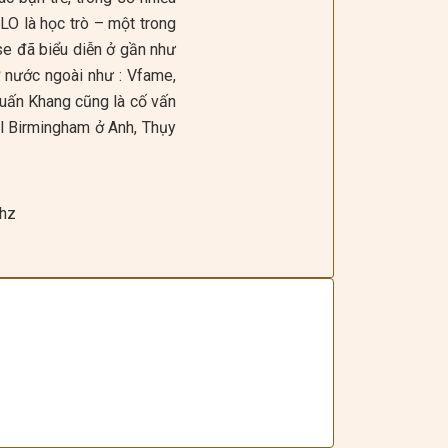
LO là học trò – một trong
e đã biểu diễn ở gần như
ở nước ngoài như : Vfame,
 Tuấn Khang cũng là cố vấn
l Birmingham ở Anh, Thụy
hz