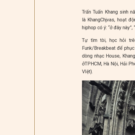
Trấn Tuấn Khang sinh n
là KhangChjvas, hoạt độ
hiphop có ý: “ở đây này”, 
Tự tìm tòi, học hỏi t
Funk/Breakbeat để phục 
dòng nhạc House, Khang 
ởTPHCM, Hà Nội, Hải Phòn
VIệt).