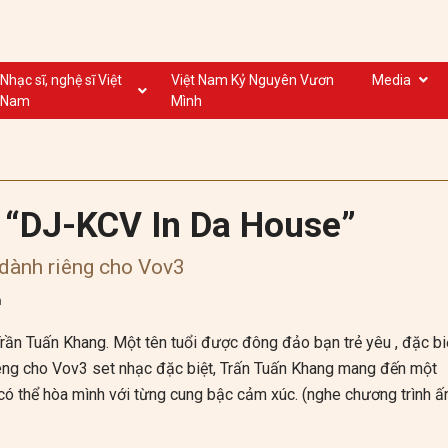
Nhạc sĩ, nghệ sĩ Việt
Việt Nam Kỷ Nguyên Vươn
Media
Nam
Mình
Nghệ sĩ biểu diễn VN
Dân ca
Nhạc sĩ VN
Nhạc mới
Nhạc sĩ, nghệ sĩ VOV
Nước ngoài
i “DJ-KCV In Da House”
dành riêng cho Vov3
m
Trần Tuấn Khang. Một tên tuổi được đông đảo bạn trẻ yêu , đặc bi
êng cho Vov3 set nhạc đặc biệt, Trấn Tuấn Khang mang đến một
ó thể hòa mình với từng cung bậc cảm xúc. (nghe chương trình ấ