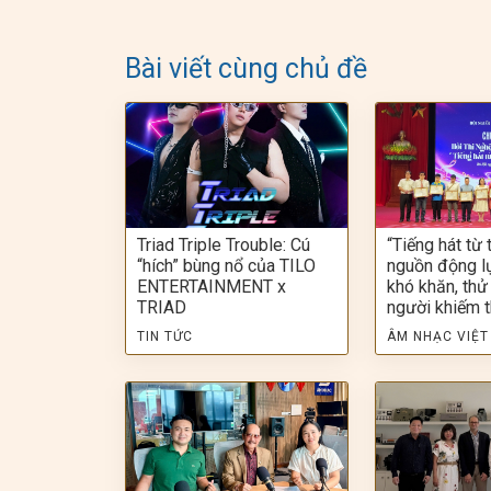
Bài viết cùng chủ đề
Triad Triple Trouble: Cú
“Tiếng hát từ t
“hích” bùng nổ của TILO
nguồn động l
ENTERTAINMENT x
khó khăn, thử
TRIAD
người khiếm t
TIN TỨC
ÂM NHẠC VIỆT