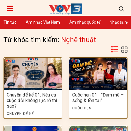
Tin tức
Âm nhạc Việt Nam
Âm nhạc quốc tế
Nhạc sĩ, ng
Từ khóa tìm kiếm:
Nghệ thuật
Chuyện để kể 01: Nếu cả
Cuộc hẹn 01 - “Đam mê –
cuộc đời không rực rỡ thì
sống & tồn tại”
sao?
CUỘC HẸN
CHUYỆN ĐỂ KỂ