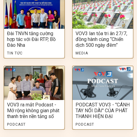
Đài TNVN tăng cường
VOV3 lan tỏa tri ân 27/7,
hợp tác với Đài RTP, Bồ
đồng hành cùng “Chiến
Đào Nha
dịch 500 ngày đêm”
TIN TỨC
MEDIA
VOV3 ra mắt Podcast -
PODCAST VOV3 - "CÁNH
Mở rộng không gian phát
TAY NỐI DÀI'' CỦA PHÁT
thanh trên nền tảng số
THANH HIỆN ĐẠI
PODCAST
PODCAST