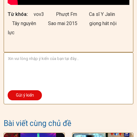
Từ khóa:
vov3
Phượt Fm
Ca sĩ Y Jalin
Tây nguyên
Sao mai 2015
giọng hát nội
lực
Bài viết cùng chủ đề