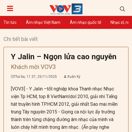
Tin tức
Âm nhạc Việt Nam
Âm nhạc quốc tế
Nhạc sĩ, ng
Chi tiết bài viết
Y Jalin – Ngọn lửa cao nguyên
Khách mời VOV3
Thứ ba, 11:37, 25/11/2025
Xuân Kỳ
[VOV3] - Y Jalin –tốt nghiệp khoa Thanh nhạc Nhạc
viện Tp HCM, top 8 VietNamIdol 2010, giải nhì Tiếng
hát truyền hình TP.HCM 2012, giải nhất Sao mai miền
trung Tây nguyên 2015 - Giọng ca nội lực ấy trưởng
thành trên từng chặng đường âm nhạc của mình và
luôn cháy hết mình trong âm nhạc . (Ấn play nghe