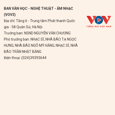
BAN VĂN HỌC - NGHỆ THUẬT - ÂM NHẠC
(VOV3)
Địa chỉ: Tầng 6 - Trung tâm Phát thanh Quốc
gia - 58 Quán Sứ, Hà Nội
Trưởng ban: NSND NGUYỄN VĂN CHƯƠNG
Phó trưởng ban: NHẠC SĨ, NHÀ BÁO TẠ NGỌC
HƯNG; NHÀ BÁO NGÔ MỸ HẰNG; NHẠC SĨ, NHÀ
BÁO TRẦN NHẬT BẰNG
Điện thoại: (024)39393644