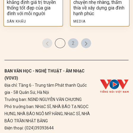
khẳng định giá trị truyền
chuyện nhẹ nhàng, thấm
thống tốt đẹp của gia
thía về xây dựng gia đình
đình với mỗi người
hạnh phúc
SÂN KHẤU
MEDIA
1
2
BAN VĂN HỌC - NGHỆ THUẬT - ÂM NHẠC
(VOV3)
Địa chỉ: Tầng 6 - Trung tâm Phát thanh Quốc
gia - 58 Quán Sứ, Hà Nội
Trưởng ban: NSND NGUYỄN VĂN CHƯƠNG
Phó trưởng ban: NHẠC SĨ, NHÀ BÁO TẠ NGỌC
HƯNG; NHÀ BÁO NGÔ MỸ HẰNG; NHẠC SĨ, NHÀ
BÁO TRẦN NHẬT BẰNG
Điện thoại: (024)39393644