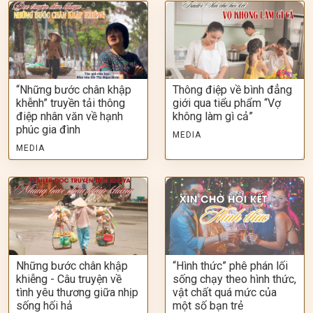
“Những bước chân khập
Thông điệp về bình đẳng
khễnh” truyền tải thông
giới qua tiểu phẩm “Vợ
điệp nhân văn về hạnh
không làm gì cả”
phúc gia đình
MEDIA
MEDIA
Những bước chân khập
“Hình thức” phê phán lối
khiễng - Câu truyện về
sống chạy theo hình thức,
tình yêu thương giữa nhịp
vật chất quá mức của
sống hối hả
một số bạn trẻ