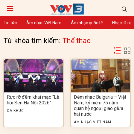
Tin tức
Âm nhạc Việt Nam
Âm nhạc quốc tế
Nhạc sĩ, ng
Từ khóa tìm kiếm:
Thể thao
Rực rỡ đêm khai mạc “Lễ
Đêm nhạc Bulgaria – Việt
hội Sen Hà Nội 2026”
Nam, kỷ niệm 75 năm
quan hệ ngoại giao giữa
CA KHÚC
hai nước
ÂM NHẠC VIỆT NAM