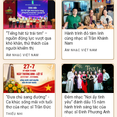
“Tiếng hát từ trái tim” –
Hành trình đỏ tâm linh
nguồn động lực vượt qua
cùng nhạc sĩ Trần Khánh
khó khăn, thử thách của
Nam
người khiếm thị
ÂM NHẠC VIỆT NAM
ÂM NHẠC VIỆT NAM
“Đưa chú sang đường” -
Đêm nhạc “Nơi ấy tình
Ca khúc sống mãi với tuổi
yêu” đánh dấu 15 năm
thơ của nhạc sĩ Trần Đức
hành trình sáng tác của
nhạc sĩ Đinh Phương Anh
THIẾU NHI