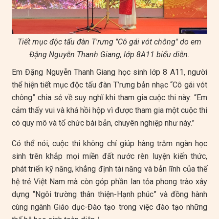
Tiết mục độc tấu đàn T'rưng "Cô gái vót chông" do em
Đặng Nguyễn Thanh Giang, lớp 8A11 biểu diễn.
Em Đặng Nguyễn Thanh Giang học sinh lớp 8 A11, người
thể hiện tiết mục độc tấu đàn T’rưng bản nhạc “Cô gái vót
chông” chia sẻ về suy nghĩ khi tham gia cuộc thi này: “Em
cảm thấy vui và khá hồi hộp vì được tham gia một cuộc thi
có quy mô và tổ chức bài bản, chuyên nghiệp như này.”
Có thể nói, cuộc thi không chỉ giúp hàng trăm ngàn học
sinh trên khắp mọi miền đất nước rèn luyện kiến thức,
phát triển kỹ năng, khẳng định tài năng và bản lĩnh của thế
hệ trẻ Việt Nam mà còn góp phần lan tỏa phong trào xây
dựng “Ngôi trường thân thiện-Hạnh phúc” và đồng hành
cùng ngành Giáo dục-Đào tạo trong việc đào tạo những