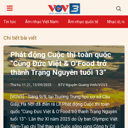
Tin tức
Âm nhạc Việt Nam
Âm nhạc quốc tế
Nhạc sĩ, ng
Chi tiết bài viết
Phát động Cuộc thi toàn quốc
“Cùng Đức Việt & O’Food trở
thành Trạng Nguyên tuổi 13”
Thứ tư, 11:21, 10/09/2025
BTV Nguyễn Quang Vinh/VOV3
[VOV3] - Sáng 9/9, tại Trường Trung học cơ sở Cầu
Giấy, Hà Nội đã diễn ra Lễ Phát động Cuộc thi toàn
quốc “Cùng Đức Việt & O’Food trở thành Trạng Nguyên
tuổi 13”- Lần thứ XI năm 2025 do Ủy ban Olympic Việt
Nam-Tạp chí Thể thao và Cuộc sống cùng Công ty Cổ