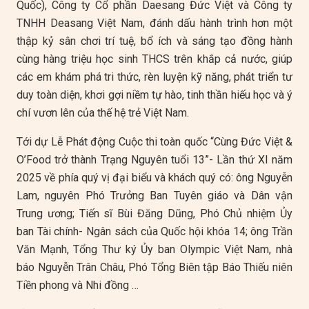
Quốc), Công ty Cổ phần Daesang Đức Việt và Công ty
TNHH Deasang Việt Nam, đánh dấu hành trình hơn một
thập kỷ sân chơi trí tuệ, bổ ích và sáng tạo đồng hành
cùng hàng triệu học sinh THCS trên khắp cả nước, giúp
các em khám phá tri thức, rèn luyện kỹ năng, phát triển tư
duy toàn diện, khơi gợi niềm tự hào, tinh thần hiếu học và ý
chí vươn lên của thế hệ trẻ Việt Nam.
Tới dự Lễ Phát động Cuộc thi toàn quốc “Cùng Đức Việt &
O’Food trở thành Trạng Nguyên tuổi 13”- Lần thứ XI năm
2025 về phía quý vị đại biểu và khách quý có: ông Nguyễn
Lam, nguyên Phó Trưởng Ban Tuyên giáo và Dân vận
Trung ương; Tiến sĩ Bùi Đăng Dũng, Phó Chủ nhiệm Ủy
ban Tài chính- Ngân sách của Quốc hội khóa 14; ông Trần
Văn Mạnh, Tổng Thư ký Ủy ban Olympic Việt Nam, nhà
báo Nguyễn Trân Châu, Phó Tổng Biên tập Báo Thiếu niên
Tiền phong và Nhi đồng …