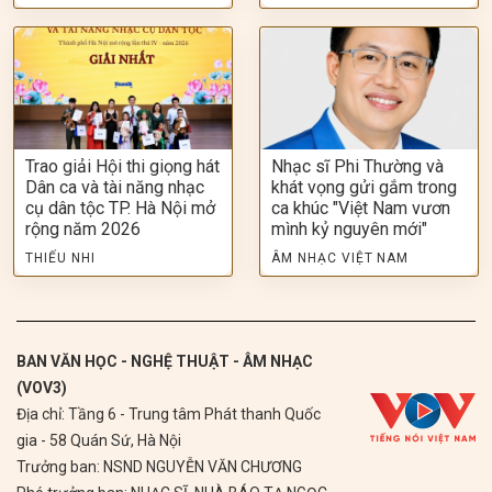
Trao giải Hội thi giọng hát
Nhạc sĩ Phi Thường và
Dân ca và tài năng nhạc
khát vọng gửi gắm trong
cụ dân tộc TP. Hà Nội mở
ca khúc "Việt Nam vươn
rộng năm 2026
mình kỷ nguyên mới"
THIẾU NHI
ÂM NHẠC VIỆT NAM
BAN VĂN HỌC - NGHỆ THUẬT - ÂM NHẠC
(VOV3)
Địa chỉ: Tầng 6 - Trung tâm Phát thanh Quốc
gia - 58 Quán Sứ, Hà Nội
Trưởng ban: NSND NGUYỄN VĂN CHƯƠNG